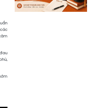
huẩn
 các
 xâm
 đau
 phù,
 sớm