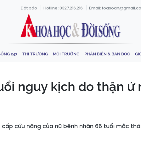
Đặt báo
Hotline: 0327.216.216
Email: toasoan@gmail.c
SỐNG 247
THỊ TRƯỜNG
MÔI TRƯỜNG
PHẢN BIỆN & BẠN ĐỌC
GI
ổi nguy kịch do thận ứ
a cấp cứu nặng của nữ bệnh nhân 66 tuổi mắc thậ