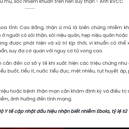
 mủ, sốc nhiễm khuẩn trên nền suy thận - Ảnh BVCC
hoa tỉnh Cao Bằng, thận ứ mủ là biến chứng nhiễm k
 ở người có sỏi thận, sỏi niệu quản, hẹp niệu quản hoặc
hông được phát hiện và xử trí kịp thời, vi khuẩn có thể
n, suy đa cơ quan với nguy cơ tử vong cao.
 cần đến cơ sở y tế khi xuất hiện các triệu chứng như
ểu buốt, tiểu ít, nước tiểu đục, mệt nhiều, tụt huyết áp,
ết niệu hoặc bệnh thận mạn cần khám định kỳ và điều trị
iểm, ảnh hưởng đến tính mạng.
 Y tế cập nhật dấu hiệu nhận biết nhiễm Ebola, tỷ lệ tử