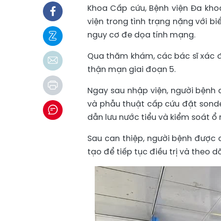
Khoa Cấp cứu, Bệnh viện Đa kho
viện trong tình trạng nặng với bi
nguy cơ đe dọa tính mạng.
Qua thăm khám, các bác sĩ xác đ
thận mạn giai đoạn 5.
Ngay sau nhập viện, người bệnh 
và phẫu thuật cấp cứu đặt sonde
dẫn lưu nước tiểu và kiểm soát ổ
Sau can thiệp, người bệnh được 
tạo để tiếp tục điều trị và theo dõ