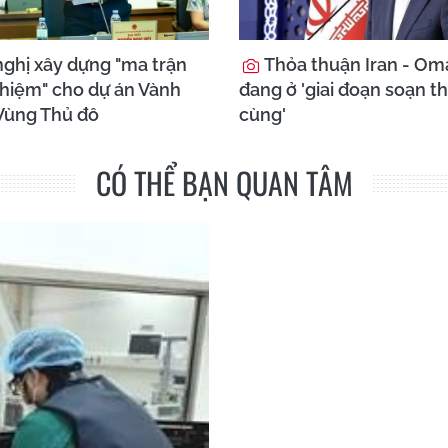
ghị xây dựng "ma trận
Thỏa thuận Iran - Om
nhiệm" cho dự án Vành
đang ở 'giai đoạn soạn t
 Vùng Thủ đô
cùng'
CÓ THỂ BẠN QUAN TÂM