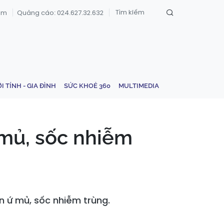
om
Quảng cáo: 024.627.32.632
ỚI TÍNH - GIA ĐÌNH
SỨC KHOẺ 360
MULTIMEDIA
 mủ, sốc nhiễm
n ứ mủ, sốc nhiễm trùng.