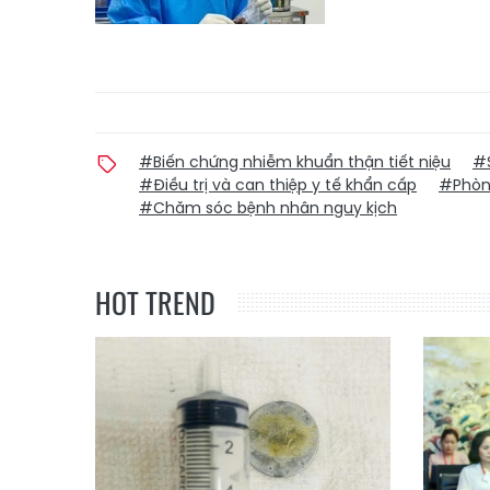
#Biến chứng nhiễm khuẩn thận tiết niệu
#
#Điều trị và can thiệp y tế khẩn cấp
#Phòng
#Chăm sóc bệnh nhân nguy kịch
HOT TREND