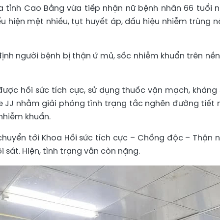
a tỉnh Cao Bằng vừa tiếp nhận nữ bệnh nhân 66 tuổi 
ểu hiện mệt nhiều, tụt huyết áp, dấu hiệu nhiễm trùng n
ịnh người bệnh bị thận ứ mủ, sốc nhiễm khuẩn trên nền
được hồi sức tích cực, sử dụng thuốc vận mạch, kháng 
 JJ nhằm giải phóng tình trạng tắc nghẽn đường tiết n
 nhiễm khuẩn.
chuyển tới Khoa Hồi sức tích cực – Chống độc – Thận 
i sát. Hiện, tình trạng vẫn còn nặng.