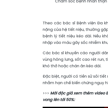
Chăm sóc bệnh nhân thận ứ
Theo các bác sĩ Bệnh viện Đa k
nặng của hệ tiết niệu, thường gặp
bệnh lý tiết niệu kéo dài. Nếu k
nhập vào máu gây sốc nhiễm khuẩ
Các bác sĩ khuyến cáo người dân
vùng hông lưng, sốt cao rét run, ti
khó thở hoặc chán ăn kéo dài.
Đặc biệt, người có tiền sử sỏi ti
nhằm hạn chế biến chứng nguy h
>>>
Mời độc giả xem thêm video Bộ
vong lên tới 50%: