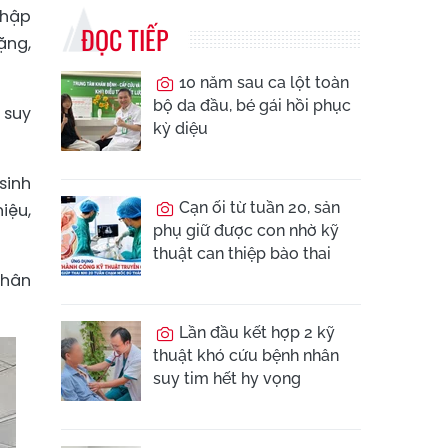
nhập
ĐỌC TIẾP
ặng,
10 năm sau ca lột toàn
bộ da đầu, bé gái hồi phục
 suy
kỳ diệu
sinh
Cạn ối từ tuần 20, sản
iệu,
phụ giữ được con nhờ kỹ
thuật can thiệp bào thai
nhân
Lần đầu kết hợp 2 kỹ
thuật khó cứu bệnh nhân
suy tim hết hy vọng