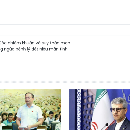
Sốc nhiễm khuẩn và suy thận mạn
 ngừa bệnh lý tiết niệu mãn tính