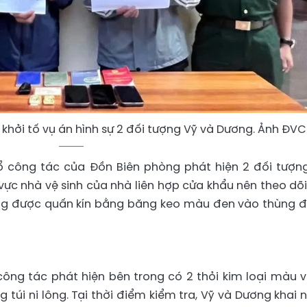
khởi tố vụ án hình sự 2 đối tượng Vỹ và Dương. Ảnh ĐV
tổ công tác của Đồn Biên phòng phát hiện 2 đối tượn
 vực nhà vệ sinh của nhà liên hợp cửa khẩu nên theo dõi.
àng được quấn kín bằng băng keo màu đen vào thùng 
 công tác phát hiện bên trong có 2 thỏi kim loại màu 
 túi ni lông. Tại thời điểm kiểm tra, Vỹ và Dương khai 