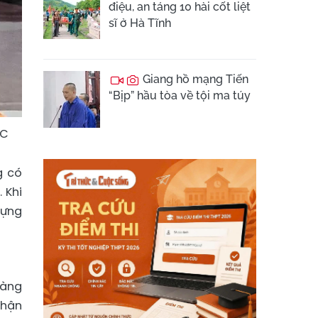
điệu, an táng 10 hài cốt liệt
sĩ ở Hà Tĩnh
Giang hồ mạng Tiến
“Bịp” hầu tòa về tội ma túy
CC
g có
 Khi
đựng
vàng
nhận