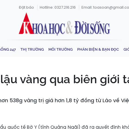
Đặt báo
Hotline: 0327.216.216
Email: toasoan@gmail.c
SỐNG 247
THỊ TRƯỜNG
MÔI TRƯỜNG
PHẢN BIỆN & BẠN ĐỌC
GI
 lậu vàng qua biên giới 
hơn 538g vàng trị giá hơn 1,8 tỷ đồng từ Lào về Vi
u quốc tế Bờ Y (tỉnh Quảng Ngãi) đã ra quyết định khở