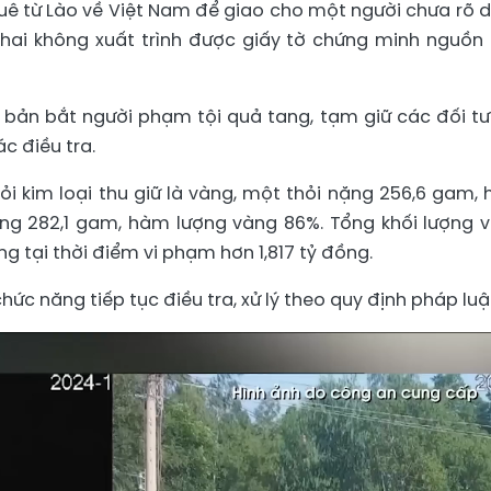
uê từ Lào về Việt Nam để giao cho một người chưa rõ 
 hai không xuất trình được giấy tờ chứng minh nguồn
 bản bắt người phạm tội quả tang, tạm giữ các đối t
c điều tra.
hỏi kim loại thu giữ là vàng, một thỏi nặng 256,6 gam,
nặng 282,1 gam, hàm lượng vàng 86%. Tổng khối lượng 
àng tại thời điểm vi phạm hơn 1,817 tỷ đồng.
hức năng tiếp tục điều tra, xử lý theo quy định pháp luậ