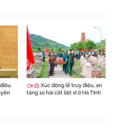
 điều
Xúc động lễ truy điệu, an
uyền
táng 10 hài cốt liệt sĩ ở Hà Tĩnh