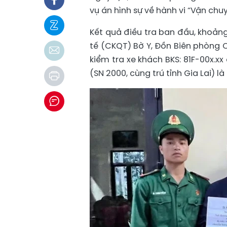
vụ án hình sự về hành vi “Vận chu
Kết quả điều tra ban đầu, khoảng
tế (CKQT) Bờ Y, Đồn Biên phòng 
kiểm tra xe khách BKS: 81F-00x.
(SN 2000, cùng trú tỉnh Gia Lai) là