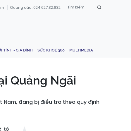
om
Quảng cáo: 024.627.32.632
ỚI TÍNH - GIA ĐÌNH
SỨC KHOẺ 360
MULTIMEDIA
tại Quảng Ngãi
ệt Nam, đang bị điều tra theo quy định
i tố