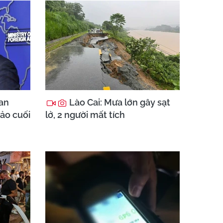
an
Lào Cai: Mưa lớn gây sạt
hảo cuối
lở, 2 người mất tích