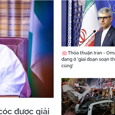
Thỏa thuận Iran - Om
đang ở 'giai đoạn soạn t
cùng'
cóc được giải