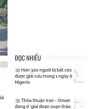
ĐỌC NHIỀU
Hơn 300 người bị bắt cóc
được giải cứu trong 1 ngày ở
Nigeria
iả
Thỏa thuận Iran - Oman
đang ở 'giai đoạn soạn thảo