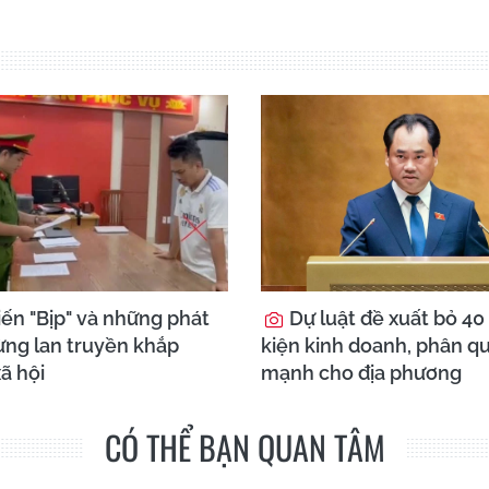
iến "Bịp" và những phát
Dự luật đề xuất bỏ 40
ừng lan truyền khắp
kiện kinh doanh, phân q
ã hội
mạnh cho địa phương
CÓ THỂ BẠN QUAN TÂM