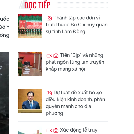
ĐỌC TIẾP
Thành lập các đơn vị
quốc
trực thuộc Bộ Chỉ huy quân
Bờ Y
sự tỉnh Lâm Đồng
ương
Tiến "Bịp" và những
phát ngôn từng lan truyền
khắp mạng xã hội
Dự luật đề xuất bỏ 40
điều kiện kinh doanh, phân
quyền mạnh cho địa
phương
Xúc động lễ truy