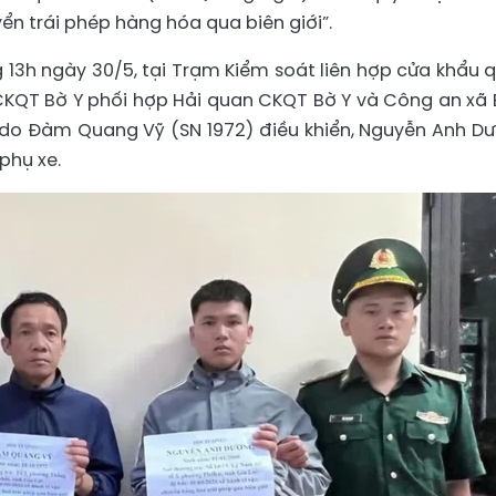
yển trái phép hàng hóa qua biên giới”.
 13h ngày 30/5, tại Trạm Kiểm soát liên hợp cửa khẩu 
CKQT Bờ Y phối hợp Hải quan CKQT Bờ Y và Công an xã 
xx do Đàm Quang Vỹ (SN 1972) điều khiển, Nguyễn Anh D
 phụ xe.