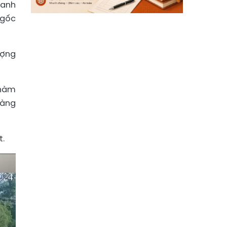
danh
 gốc
ượng
 hàm
vàng
t.