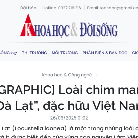
Đặt báo
Hotline: 0327.216.216
Email: toasoan@gmail.c
SỐNG 247
THỊ TRƯỜNG
MÔI TRƯỜNG
PHẢN BIỆN & BẠN ĐỌC
GI
Khoa học & Công nghệ
GRAPHIC] Loài chim ma
Đà Lạt”, đặc hữu Việt N
26/06/2025 01:02
 Lạt (Locustella idonea) là một trong những loài
và ít được biết đến của vùng cao nguyên Lâm Viên