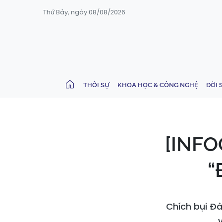
Thứ Bảy, ngày 08/08/2026
THỜI SỰ
KHOA HỌC & CÔNG NGHỆ
ĐỜI 
[INFO
“
Chích bụi Đà