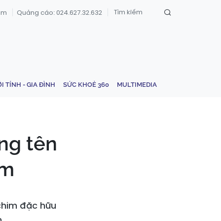
om
Quảng cáo: 024.627.32.632
ỚI TÍNH - GIA ĐÌNH
SỨC KHOẺ 360
MULTIMEDIA
ng tên
am
 chim đặc hữu
.