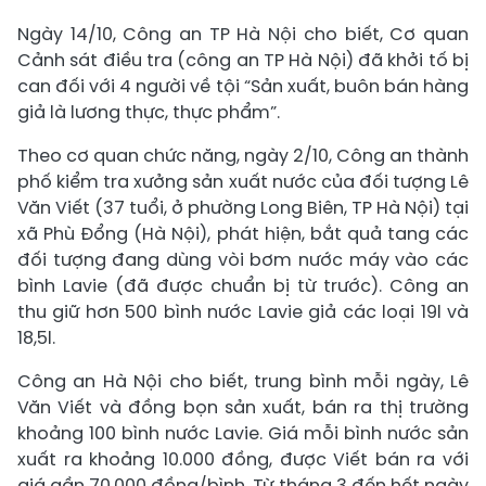
Ngày 14/10, Công an TP Hà Nội cho biết, Cơ quan
Cảnh sát điều tra (công an TP Hà Nội) đã khởi tố bị
can đối với 4 người về tội “Sản xuất, buôn bán hàng
giả là lương thực, thực phẩm”.
Theo cơ quan chức năng, ngày 2/10, Công an thành
phố kiểm tra xưởng sản xuất nước của đối tượng Lê
Văn Viết (37 tuổi, ở phường Long Biên, TP Hà Nội) tại
xã Phù Đổng (Hà Nội), phát hiện, bắt quả tang các
đối tượng đang dùng vòi bơm nước máy vào các
bình Lavie (đã được chuẩn bị từ trước). Công an
thu giữ hơn 500 bình nước Lavie giả các loại 19l và
18,5l.
Công an Hà Nội cho biết, trung bình mỗi ngày, Lê
Văn Viết và đồng bọn sản xuất, bán ra thị trường
khoảng 100 bình nước Lavie. Giá mỗi bình nước sản
xuất ra khoảng 10.000 đồng, được Viết bán ra với
giá gần 70.000 đồng/bình. Từ tháng 3 đến hết ngày