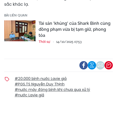
sắc khác lạ.
BÀI LIÊN QUAN
Tài sản 'khủng' của Shark Bình cùng
đồng phạm vừa bị tạm giữ, phong
tỏa
Thời sự
14/10/2025 07:53
#20.000 bình nước Lavie giả
#PGS.TS Nguyễn Duy Thịnh
#nước máy đóng bình khi chưa qua xử lý
#nước Lavie giả