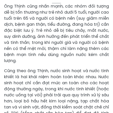
Ông Thịnh cũng nhấn mạnh, các nhóm đối tượng
dễ bị tổn thương như trẻ nhỏ dưới 5 tuổi, người cao
tuổi trên 65 và người có bệnh nền (suy giảm miễn
dịch, bệnh gan thận, tiểu đường, đang hóa trị) cần
đặc biệt lưu ý. Trẻ nhỏ dễ bị tiêu chảy, mất nước,
suy dinh dưỡng, ảnh hưởng đến phát triển thể chất
và tinh thần; trong khi người già và người có bệnh
nền có thể mệt mỏi, thậm chí làm nặng thêm các
bệnh mạn tính nếu dùng nguồn nước kém chất
lượng.
Cũng theo ông Thịnh, nước sinh hoạt và nước tinh
khiết là hai khái niệm hoàn toàn khác nhau. Nước
sinh hoạt chỉ cần đạt mức an toàn cho các hoạt
động thường ngày, trong khi nước tinh khiết (hoặc
nước uống tại vòi) phải trải qua quy trình xử lý sâu
hơn, loại bỏ hầu hết kim loại nặng, tạp chất hòa
tan và vi sinh vật, đồng thời kiểm soát chặt chẽ chỉ