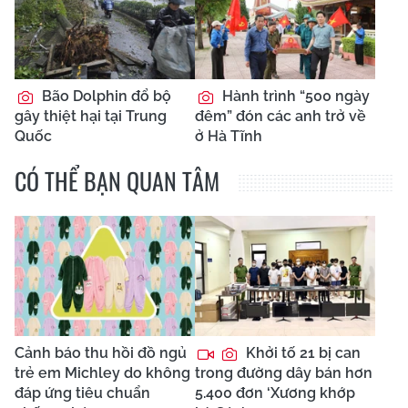
Bão Dolphin đổ bộ
Hành trình “500 ngày
gây thiệt hại tại Trung
đêm” đón các anh trở về
Quốc
ở Hà Tĩnh
CÓ THỂ BẠN QUAN TÂM
Cảnh báo thu hồi đồ ngủ
Khởi tố 21 bị can
trẻ em Michley do không
trong đường dây bán hơn
đáp ứng tiêu chuẩn
5.400 đơn ‘Xương khớp