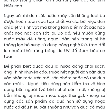
số TDS (tổng chất rắn hòa tan) để đạt độ tinh
khiết cao.
Ngay cả khi đun sôi, nước máy vẫn không loại bỏ
được hoàn toàn các tạp chất và clo, bởi việc đun
chỉ diệt vi sinh vật mà không làm biến mất các hợp
chất hóa học còn sót lại. Do đó, nếu muốn dùng
nước máy để uống, người dân nên trang bị hệ
thống lọc bổ sung sử dụng công nghệ RO, trao đổi
ion hoặc khử trùng bằng tia UV để đảm bảo an
toàn.
Để phân biệt được đâu là nước đóng chai sạch,
ông Thịnh khuyến cáo, trước hết người dân cần dựa
vào nhãn mác trên mỗi sản phẩm hoặc có thể dựa
vào mùi vị. Người tiêu dùng cần kiểm tra về hình
dạng bên ngoài (vỏ bình phải còn mới, không bị
bẩn, không bị móp, méo, dập, thủng...), không sử
dụng các sản phẩm đã quá hạn sử dụng hoặc
nước có dấu hiệu bất thường như vẩn đục, có màu