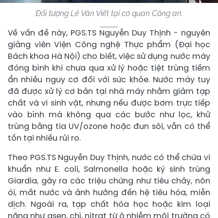
Đối tượng Lê Văn Viết tại cơ quan Công an.
Về vấn đề này, PGS.TS Nguyễn Duy Thịnh - nguyên
giảng viên Viện Công nghệ Thực phẩm (Đại học
Bách khoa Hà Nội) cho biết, việc sử dụng nước máy
đóng bình khi chưa qua xử lý hoặc tiệt trùng tiềm
ẩn nhiều nguy cơ đối với sức khỏe. Nước máy tuy
đã được xử lý cơ bản tại nhà máy nhằm giảm tạp
chất và vi sinh vật, nhưng nếu được bơm trực tiếp
vào bình mà không qua các bước như lọc, khử
trùng bằng tia UV/ozone hoặc đun sôi, vẫn có thể
tồn tại nhiều rủi ro.
Theo PGS.TS Nguyễn Duy Thịnh, nước có thể chứa vi
khuẩn như E. coli, Salmonella hoặc ký sinh trùng
Giardia, gây ra các triệu chứng như tiêu chảy, nôn
ói, mất nước và ảnh hưởng đến hệ tiêu hóa, miễn
dịch. Ngoài ra, tạp chất hóa học hoặc kim loại
nặng như asen, chì, nitrat từ ô nhiễm môi trường có