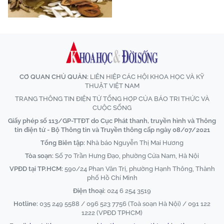
CƠ QUAN CHỦ QUẢN:
LIÊN HIỆP CÁC HỘI KHOA HỌC VÀ KỸ
THUẬT VIỆT NAM
TRANG THÔNG TIN ĐIỆN TỬ TỔNG HỢP CỦA BÁO TRI THỨC VÀ
CUỘC SỐNG
Giấy phép số 113/GP-TTĐT do Cục Phát thanh, truyền hình và Thông
tin điện tử - Bộ Thông tin và Truyền thông cấp ngày 08/07/2021
Tổng Biên tập:
Nhà báo Nguyễn Thị Mai Hương
Tòa soạn:
Số 70 Trần Hưng Đạo, phường Cửa Nam, Hà Nội
VPĐD tại TP.HCM:
590/24 Phan Văn Trị, phường Hạnh Thông, Thành
phố Hồ Chí Minh
Điện thoại:
024 6 254 3519
Hotline:
035 249 5588 / 096 523 7756 (Toà soạn Hà Nội) / 091 122
1222 (VPĐD TPHCM)