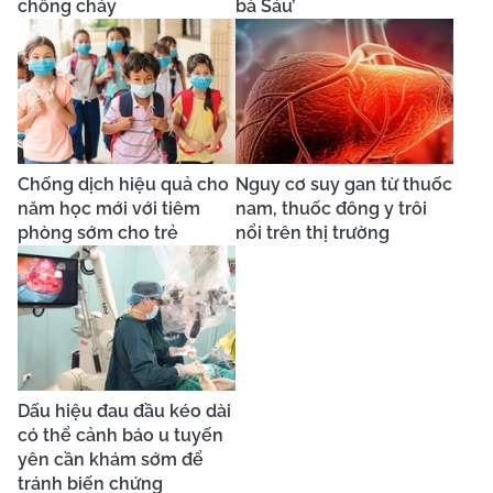
chống cháy
bà Sáu’
Chống dịch hiệu quả cho
Nguy cơ suy gan từ thuốc
năm học mới với tiêm
nam, thuốc đông y trôi
phòng sớm cho trẻ
nổi trên thị trường
Dấu hiệu đau đầu kéo dài
có thể cảnh báo u tuyến
yên cần khám sớm để
tránh biến chứng