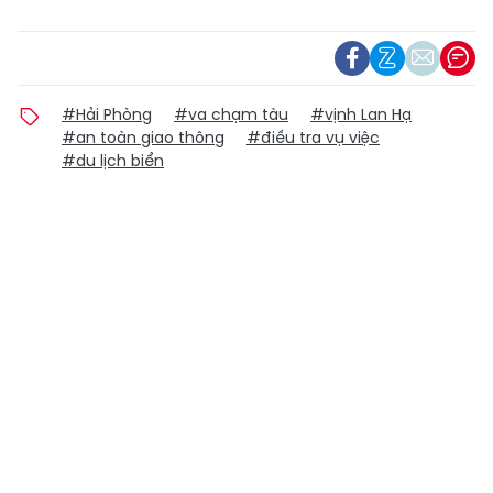
#Hải Phòng
#va chạm tàu
#vịnh Lan Hạ
#an toàn giao thông
#điều tra vụ việc
#du lịch biển