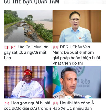
CÓ THỂ BẠN QUAN TÂM
Lào Cai: Mưa lớn
ĐBQH Châu Văn
gây sạt lở, 2 người mất
Minh: Đề xuất 6 nhóm
tích
giải pháp hoàn thiện Luật
Phát triển đô thị
Hơn 300 người bị bắt
Houthi tấn công Ả
cóc được giải cứu trong 1
Rập Xê Út, nhiều dân