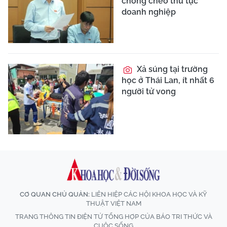
chồng chéo thủ tục
doanh nghiệp
Xả súng tại trường
học ở Thái Lan, ít nhất 6
người tử vong
CƠ QUAN CHỦ QUẢN:
LIÊN HIỆP CÁC HỘI KHOA HỌC VÀ KỸ
THUẬT VIỆT NAM
TRANG THÔNG TIN ĐIỆN TỬ TỔNG HỢP CỦA BÁO TRI THỨC VÀ
CUỘC SỐNG