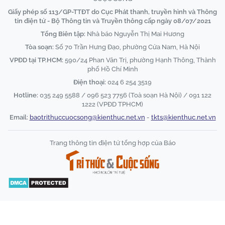
Giấy phép số 113/GP-TTĐT do Cục Phát thanh, truyền hình và Thông
tin điện tử - Bộ Thông tin và Truyền thông cấp ngày 08/07/2021
Tổng Biên tập:
Nhà báo Nguyễn Thị Mai Hương
Tòa soạn:
Số 70 Trần Hưng Đạo, phường Cửa Nam, Hà Nội
VPĐD tại TP.HCM:
590/24 Phan Văn Trị, phường Hạnh Thông, Thành
phố Hồ Chí Minh
Điện thoại:
024 6 254 3519
Hotline:
035 249 5588 / 096 523 7756 (Toà soạn Hà Nội) / 091 122
1222 (VPĐD TPHCM)
Email:
baotrithuccuocsong@kienthuc.net.vn
-
tkts@kienthuc.net.vn
Trang thông tin điện tử tổng hợp của Báo