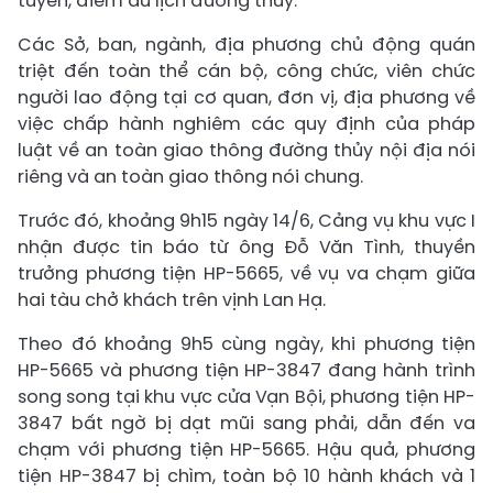
tuyến, điểm du lịch đường thủy.
Các Sở, ban, ngành, địa phương chủ động quán
triệt đến toàn thể cán bộ, công chức, viên chức
người lao động tại cơ quan, đơn vị, địa phương về
việc chấp hành nghiêm các quy định của pháp
luật về an toàn giao thông đường thủy nội địa nói
riêng và an toàn giao thông nói chung.
Trước đó, khoảng 9h15 ngày 14/6, Cảng vụ khu vực I
nhận được tin báo từ ông Đỗ Văn Tình, thuyền
trưởng phương tiện HP-5665, về vụ va chạm giữa
hai tàu chở khách trên vịnh Lan Hạ.
Theo đó khoảng 9h5 cùng ngày, khi phương tiện
HP-5665 và phương tiện HP-3847 đang hành trình
song song tại khu vực cửa Vạn Bội, phương tiện HP-
3847 bất ngờ bị dạt mũi sang phải, dẫn đến va
chạm với phương tiện HP-5665. Hậu quả, phương
tiện HP-3847 bị chìm, toàn bộ 10 hành khách và 1