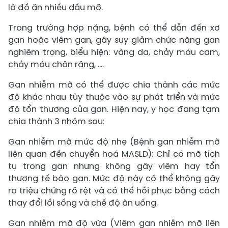
là đồ ăn nhiều dầu mỡ.
Trong trường hợp nặng, bệnh có thể dẫn đến xơ
gan hoặc viêm gan, gây suy giảm chức năng gan
nghiêm trọng, biểu hiện: vàng da, chảy máu cam,
chảy máu chân răng, ….
Gan nhiễm mỡ có thể được chia thành các mức
độ khác nhau tùy thuộc vào sự phát triển và mức
độ tổn thương của gan. Hiện nay, y học đang tạm
chia thành 3 nhóm sau:
Gan nhiễm mỡ mức độ nhẹ (Bệnh gan nhiễm mỡ
liên quan đến chuyển hoá MASLD): Chỉ có mỡ tích
tụ trong gan nhưng không gây viêm hay tổn
thương tế bào gan. Mức độ này có thể không gây
ra triệu chứng rõ rệt và có thể hồi phục bằng cách
thay đổi lối sống và chế độ ăn uống.
Gan nhiễm mỡ độ vừa (Viêm gan nhiễm mỡ liên