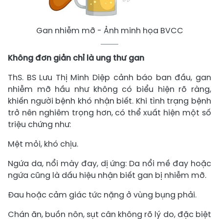
Gan nhiễm mỡ - Ảnh minh họa BVCC
Không đơn giản chỉ là ung thư gan
ThS. BS Lưu Thị Minh Diệp cảnh báo ban đầu, gan
nhiễm mỡ hầu như không có biểu hiện rõ ràng,
khiến người bệnh khó nhận biết. Khi tình trạng bệnh
trở nên nghiêm trọng hơn, có thể xuất hiện một số
triệu chứng như:
Mệt mỏi, khó chịu.
Ngứa da, nổi mày đay, dị ứng: Da nổi mề đay hoặc
ngứa cũng là dấu hiệu nhận biết gan bị nhiễm mỡ.
Đau hoặc cảm giác tức nặng ở vùng bụng phải.
Chán ăn, buồn nôn, sụt cân không rõ lý do, đặc biệt