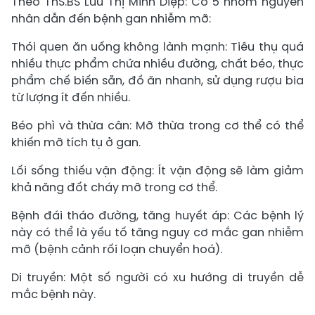
Theo ThS.BS Lưu Thị Minh Diệp: Có 5 nhóm nguyên
nhân dẫn đến bệnh gan nhiễm mỡ:
Thói quen ăn uống không lành mạnh: Tiêu thụ quá
nhiều thực phẩm chứa nhiều đường, chất béo, thực
phẩm chế biến sẵn, đồ ăn nhanh, sử dụng rượu bia
từ lượng ít đến nhiều.
Béo phì và thừa cân: Mỡ thừa trong cơ thể có thể
khiến mỡ tích tụ ở gan.
Lối sống thiếu vận động: Ít vận động sẽ làm giảm
khả năng đốt cháy mỡ trong cơ thể.
Bệnh đái tháo đường, tăng huyết áp: Các bệnh lý
này có thể là yếu tố tăng nguy cơ mắc gan nhiễm
mỡ (bệnh cảnh rối loạn chuyển hoá).
Di truyền: Một số người có xu hướng di truyền dễ
mắc bệnh này.