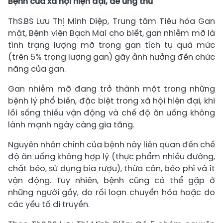
Bệnh của xã hội hiện đại, dễ ung thư
ThS.BS Lưu Thị Minh Diệp, Trung tâm Tiêu hóa Gan
mật, Bệnh viện Bạch Mai cho biết, gan nhiễm mỡ là
tình trạng lượng mỡ trong gan tích tụ quá mức
(trên 5% trọng lượng gan) gây ảnh hưởng đến chức
năng của gan.
Gan nhiễm mỡ đang trở thành một trong những
bệnh lý phổ biến, đặc biệt trong xã hội hiện đại, khi
lối sống thiếu vận động và chế độ ăn uống không
lành mạnh ngày càng gia tăng.
Nguyên nhân chính của bệnh này liên quan đến chế
độ ăn uống không hợp lý (thực phẩm nhiều đường,
chất béo, sử dụng bia rượu), thừa cân, béo phì và ít
vận động. Tuy nhiên, bệnh cũng có thể gặp ở
những người gầy, do rối loạn chuyển hóa hoặc do
các yếu tố di truyền.