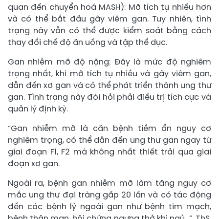
quan đến chuyển hoá MASH): Mỡ tích tụ nhiều hơn
và có thể bắt đầu gây viêm gan. Tuy nhiên, tình
trạng này vẫn có thể được kiểm soát bằng cách
thay đổi chế độ ăn uống và tập thể dục.
Gan nhiễm mỡ độ nặng: Đây là mức độ nghiêm
trọng nhất, khi mỡ tích tụ nhiều và gây viêm gan,
dẫn đến xơ gan và có thể phát triển thành ung thư
gan. Tình trạng này đòi hỏi phải điều trị tích cực và
quản lý định kỳ.
“Gan nhiễm mỡ là căn bệnh tiềm ẩn nguy cơ
nghiêm trọng, có thể dẫn đến ung thư gan ngay từ
giai đoạn F1, F2 mà không nhất thiết trải qua giai
đoạn xơ gan.
Ngoài ra, bệnh gan nhiễm mỡ làm tăng nguy cơ
mắc ung thư đại tràng gấp 20 lần và có tác động
đến các bệnh lý ngoài gan như bệnh tim mạch,
bệnh thận mạn, hội chứng ngưng thở khi ngủ…”, ThS.