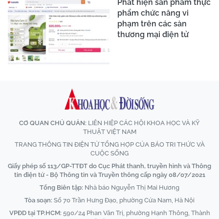
Phát hiện sản phẩm thực
phẩm chức năng vi
phạm trên các sàn
thương mại điện tử
CƠ QUAN CHỦ QUẢN:
LIÊN HIỆP CÁC HỘI KHOA HỌC VÀ KỸ
THUẬT VIỆT NAM
TRANG THÔNG TIN ĐIỆN TỬ TỔNG HỢP CỦA BÁO TRI THỨC VÀ
CUỘC SỐNG
Giấy phép số 113/GP-TTĐT do Cục Phát thanh, truyền hình và Thông
tin điện tử - Bộ Thông tin và Truyền thông cấp ngày 08/07/2021
Tổng Biên tập:
Nhà báo Nguyễn Thị Mai Hương
Tòa soạn:
Số 70 Trần Hưng Đạo, phường Cửa Nam, Hà Nội
VPĐD tại TP.HCM:
590/24 Phan Văn Trị, phường Hạnh Thông, Thành