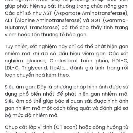
giúp phát hiện sự bất thường trong chức năng gan.
Các chỉ số như AST (Aspartate Aminotransferase),
ALT (Alanine Aminotransferase) và GGT (Gamma-
Glutamyl Transferase) có thể cho thấy tình trạng
viêm hoặc tổn thương tế bào gan.
Tuy nhiên, xét nghiệm này chỉ có thể phát hiện gan
nhiễm mỡ khi đã có dấu hiệu viêm gan. Các xét
nghiệm glucose, Cholesterol toàn phần, HDL-C,
LDL-C, Triglycerid, HbA1c,… đánh giá tình trạng rối
loạn chuyển hoá kèm theo.
Siêu âm gan: Đây là phương pháp hình ảnh được sử
dụng phổ biến nhất để phát hiện gan nhiễm mỡ.
Siêu âm có thể giúp bác sĩ quan sát được hình ảnh
gan nhiễm mỡ một cách tổng quát và đánh giá sơ
bộ mức độ nhiễm mỡ.
Chụp cắt lớp vi tính (CT scan) hoặc cộng hưởng từ