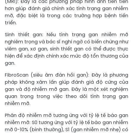
(MRI): Đây là các phương pháp hình ảnh tiên tiến
hơn giúp đánh giá chính xác tình trạng gan nhiễm
mỡ, đặc biệt là trong các trường hợp bệnh tiến
triển.
Sinh thiết gan: Nếu tình trạng gan nhiễm mỡ
nghiêm trọng và bác sĩ nghi ngờ có biến chứng như
viêm gan, xơ gan, sinh thiết gan có thể được thực
hiện để xác định chính xác mức độ tổn thương của
gan.
FibroScan (siêu âm đàn hồi gan): Đây là phương
pháp không xâm lấn giúp đánh giá độ cứng của
gan và độ nhiễm mỡ gan. Đây là một xét nghiệm
quan trọng trong việc theo dõi tình trạng gan
nhiễm mỡ.
Phân độ nhiễm mỡ tương ứng với tỷ lệ tế bào gan
nhiễm mỡ: S0 tương ứng với tỷ lệ tế bào gan nhiễm
mỡ 0-10% (bình thường), S1 (gan nhiễm mỡ nhẹ) có