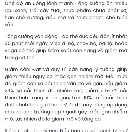
Chế độ ăn uống lành mạnh: Tăng cường ăn nhiều
rau xanh, trái cây tươi, thực phẩm chứa chất xơ,
hạn chế đường, dầu mỡ và thực phẩm chế biến
sẵn.
Tăng cường vận động: Tập thể dục đều đặn, ít nhất
30 phút mỗi ngày. Việc đi bộ, chạy bộ, bơi lội hoặc
yoga có thể giúp kiểm soát cân nặng và giảm mỡ
trong cơ thể.
Giảm cân: Đạt và duy trì cân nặng lý tưởng giúp
giảm thiểu nguy cơ mắc gan nhiễm mỡ. Mỗi mức
độ giảm cân sẽ cải thiện vấn đề về gan, nếu giảm
>3% sẽ cải thiện độ nhiễm mỡ, giảm > 5-7% cải
thiện tình trạng viêm gan, trên 10% mới cải thiện
được tình trạng xơ hoá. Mức độ này cũng áp dụng
cho cả các trường hợp người gầy mắc gan nhiễm
mỡ, tuy nhiên đó là giảm mỡ và tăng cơ.
Kiểm soát bệnh lý nền: Nếu bạn có các bệnh lý như