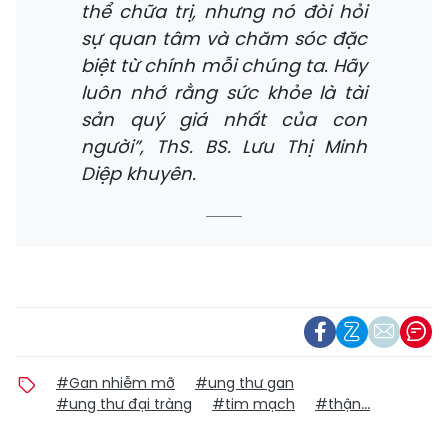
thể chữa trị, nhưng nó đòi hỏi
sự quan tâm và chăm sóc đặc
biệt từ chính mỗi chúng ta. Hãy
luôn nhớ rằng sức khỏe là tài
sản quý giá nhất của con
người”, ThS. BS. Lưu Thị Minh
Diệp khuyên.
#Gan nhiễm mỡ
#ung thư gan
#ung thư đại tràng
#tim mạch
#thận...