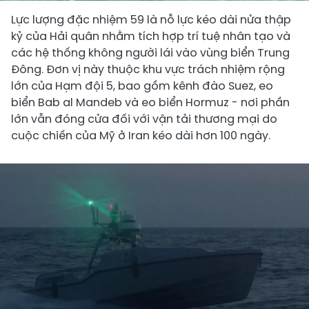
Lực lượng đặc nhiệm 59 là nỗ lực kéo dài nửa thập
kỷ của Hải quân nhằm tích hợp trí tuệ nhân tạo và
các hệ thống không người lái vào vùng biển Trung
Đông. Đơn vị này thuộc khu vực trách nhiệm rộng
lớn của Hạm đội 5, bao gồm kênh đào Suez, eo
biển Bab al Mandeb và eo biển Hormuz - nơi phần
lớn vẫn đóng cửa đối với vận tải thương mại do
cuộc chiến của Mỹ ở Iran kéo dài hơn 100 ngày.