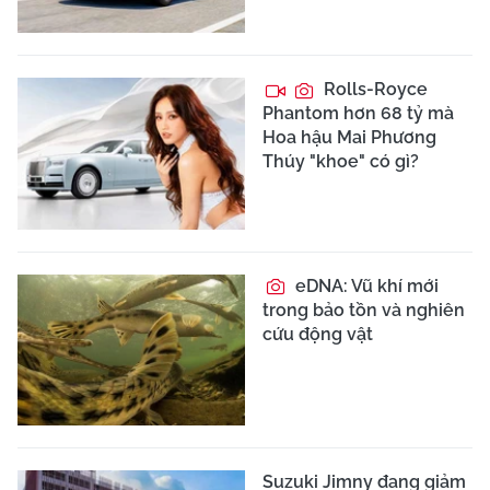
Rolls-Royce
Phantom hơn 68 tỷ mà
Hoa hậu Mai Phương
Thúy "khoe" có gì?
eDNA: Vũ khí mới
trong bảo tồn và nghiên
cứu động vật
Suzuki Jimny đang giảm