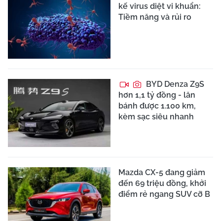
kế virus diệt vi khuẩn:
Tiềm năng và rủi ro
BYD Denza Z9S
hơn 1,1 tỷ đồng - lăn
bánh được 1.100 km,
kèm sạc siêu nhanh
Mazda CX-5 đang giảm
đến 69 triệu đồng, khởi
điểm rẻ ngang SUV cỡ B