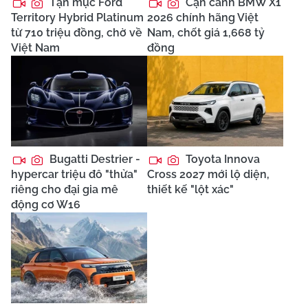
Tận mục Ford
Cận cảnh BMW X1
Territory Hybrid Platinum
2026 chính hãng Việt
từ 710 triệu đồng, chờ về
Nam, chốt giá 1,668 tỷ
Việt Nam
đồng
Bugatti Destrier -
Toyota Innova
hypercar triệu đô "thửa"
Cross 2027 mới lộ diện,
riêng cho đại gia mê
thiết kế "lột xác"
động cơ W16