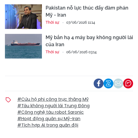
Pakistan nỗ lực thúc đẩy đàm phán
Mỹ - Iran
Thời sự
07/06/2026 11:14
Mỹ bắn hạ 4 máy bay không người lái
của Iran
Thời sự
06/06/2026 03:14
#Cứu hộ phi công trực thăng Mỹ
#Tàu không người lái Trung Đông
#Công nghệ tàu robot Saronic
#Hoạt động quân sự Mỹ-Iran
#Tích hợp AI trong quân đội