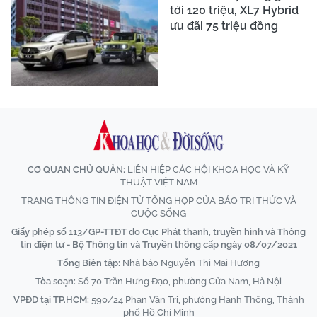
tới 120 triệu, XL7 Hybrid
ưu đãi 75 triệu đồng
CƠ QUAN CHỦ QUẢN:
LIÊN HIỆP CÁC HỘI KHOA HỌC VÀ KỸ
THUẬT VIỆT NAM
TRANG THÔNG TIN ĐIỆN TỬ TỔNG HỢP CỦA BÁO TRI THỨC VÀ
CUỘC SỐNG
Giấy phép số 113/GP-TTĐT do Cục Phát thanh, truyền hình và Thông
tin điện tử - Bộ Thông tin và Truyền thông cấp ngày 08/07/2021
Tổng Biên tập:
Nhà báo Nguyễn Thị Mai Hương
Tòa soạn:
Số 70 Trần Hưng Đạo, phường Cửa Nam, Hà Nội
VPĐD tại TP.HCM:
590/24 Phan Văn Trị, phường Hạnh Thông, Thành
phố Hồ Chí Minh