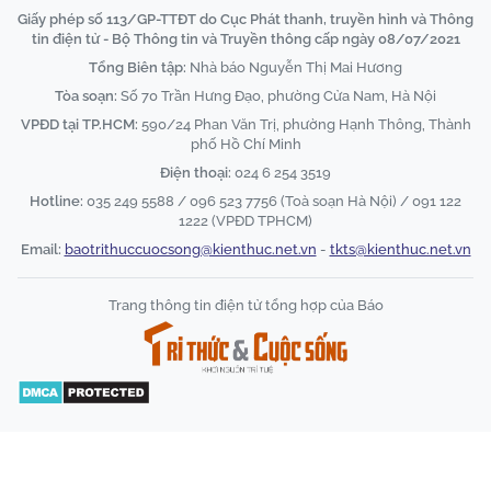
Giấy phép số 113/GP-TTĐT do Cục Phát thanh, truyền hình và Thông
tin điện tử - Bộ Thông tin và Truyền thông cấp ngày 08/07/2021
Tổng Biên tập:
Nhà báo Nguyễn Thị Mai Hương
Tòa soạn:
Số 70 Trần Hưng Đạo, phường Cửa Nam, Hà Nội
VPĐD tại TP.HCM:
590/24 Phan Văn Trị, phường Hạnh Thông, Thành
phố Hồ Chí Minh
Điện thoại:
024 6 254 3519
Hotline:
035 249 5588 / 096 523 7756 (Toà soạn Hà Nội) / 091 122
1222 (VPĐD TPHCM)
Email:
baotrithuccuocsong@kienthuc.net.vn
-
tkts@kienthuc.net.vn
Trang thông tin điện tử tổng hợp của Báo