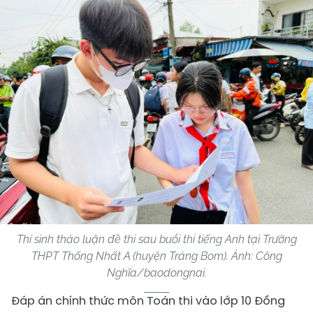
Thí sinh thảo luận đề thi sau buổi thi tiếng Anh tại Trường
THPT Thống Nhất A (huyện Trảng Bom). Ảnh: Công
Nghĩa/baodongnai.
​Đáp án chính thức môn Toán thi vào lớp 10 Đồng