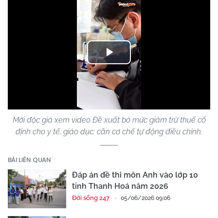
Play
Video
Mời độc giả xem video Đề xuất bỏ mức giảm trừ thuế cố
định cho y tế, giáo dục: cần cơ chế tự động điều chỉnh.
BÀI LIÊN QUAN
Đáp án đề thi môn Anh vào lớp 10
tỉnh Thanh Hoá năm 2026
Đời sống 247
05/06/2026 09:06