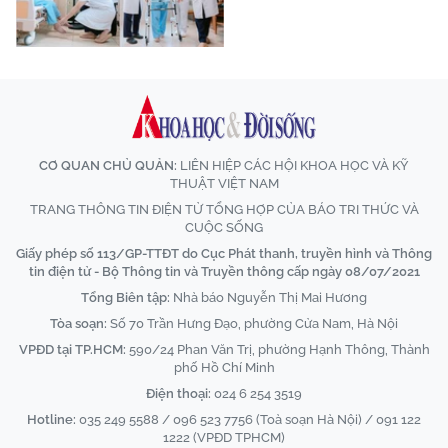
CƠ QUAN CHỦ QUẢN:
LIÊN HIỆP CÁC HỘI KHOA HỌC VÀ KỸ
THUẬT VIỆT NAM
TRANG THÔNG TIN ĐIỆN TỬ TỔNG HỢP CỦA BÁO TRI THỨC VÀ
CUỘC SỐNG
Giấy phép số 113/GP-TTĐT do Cục Phát thanh, truyền hình và Thông
tin điện tử - Bộ Thông tin và Truyền thông cấp ngày 08/07/2021
Tổng Biên tập:
Nhà báo Nguyễn Thị Mai Hương
Tòa soạn:
Số 70 Trần Hưng Đạo, phường Cửa Nam, Hà Nội
VPĐD tại TP.HCM:
590/24 Phan Văn Trị, phường Hạnh Thông, Thành
phố Hồ Chí Minh
Điện thoại:
024 6 254 3519
Hotline:
035 249 5588 / 096 523 7756 (Toà soạn Hà Nội) / 091 122
1222 (VPĐD TPHCM)