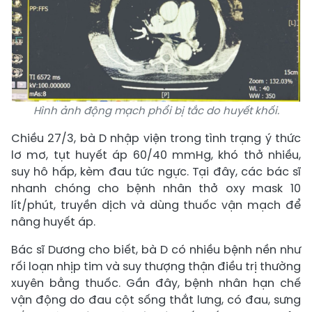
Hình ảnh động mạch phổi bị tắc do huyết khối.
Chiều 27/3, bà D nhập viện trong tình trạng ý thức
lơ mơ, tụt huyết áp 60/40 mmHg, khó thở nhiều,
suy hô hấp, kèm đau tức ngực. Tại đây, các bác sĩ
nhanh chóng cho bệnh nhân thở oxy mask 10
lít/phút, truyền dịch và dùng thuốc vận mạch để
nâng huyết áp.
Bác sĩ Dương cho biết, bà D có nhiều bệnh nền như
rối loạn nhịp tim và suy thượng thận điều trị thường
xuyên bằng thuốc. Gần đây, bệnh nhân hạn chế
vận động do đau cột sống thắt lưng, có đau, sưng