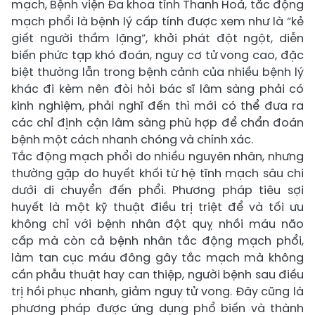
mạch, Bệnh viện Đa khoa tỉnh Thanh Hoá, tắc động
mạch phổi là bệnh lý cấp tính được xem như là “kẻ
giết người thầm lặng”, khởi phát đột ngột, diễn
biến phức tạp khó đoán, nguy cơ tử vong cao, đặc
biệt thường lẫn trong bệnh cảnh của nhiều bệnh lý
khác đi kèm nên đòi hỏi bác sĩ lâm sàng phải có
kinh nghiệm, phải nghĩ đến thì mới có thể đưa ra
các chỉ định cận lâm sàng phù hợp để chẩn đoán
bệnh một cách nhanh chóng và chính xác.
Tắc động mạch phổi do nhiều nguyên nhân, nhưng
thường gặp do huyết khối từ hệ tĩnh mạch sâu chi
dưới di chuyển đến phổi. Phương pháp tiêu sợi
huyết là một kỹ thuật điều trị triệt để và tối ưu
không chỉ với bệnh nhân đột quỵ nhồi máu não
cấp mà còn cả bệnh nhân tắc động mạch phổi,
làm tan cục máu đông gây tắc mạch mà không
cần phẫu thuật hay can thiệp, người bệnh sau điều
trị hồi phục nhanh, giảm nguy tử vong. Đây cũng là
phương pháp được ứng dụng phổ biến và thành