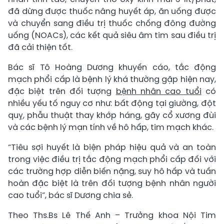
đã dừng được thuốc nâng huyết áp, ăn uống được
và chuyển sang điều trị thuốc chống đông đường
uống (NOACs), các kết quả siêu âm tim sau điều trị
đã cải thiện tốt.
Bác sĩ Tô Hoàng Dương khuyến cáo, tắc động
mạch phổi cấp là bệnh lý khá thường gặp hiện nay,
đặc biệt trên đối tượng
bệnh nhân cao tuổi
có
nhiều yếu tố nguy cơ như: bất động tại giường, đột
quỵ, phẫu thuật thay khớp háng, gãy cổ xương đùi
và các bệnh lý mạn tính về hô hấp, tim mạch khác.
“Tiêu sợi huyết là biện pháp hiệu quả và an toàn
trong việc điều trị tắc động mạch phổi cấp đối với
các trường hợp diễn biến nặng, suy hô hấp và tuần
hoàn đặc biệt là trên đối tượng bệnh nhân người
cao tuổi”, bác sĩ Dương chia sẻ.
Theo Ths.Bs Lê Thế Anh – Trưởng khoa Nội Tim