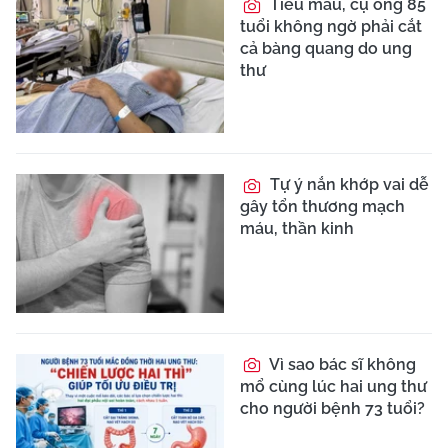
Tiểu máu, cụ ông 85
tuổi không ngờ phải cắt
cả bàng quang do ung
thư
Tự ý nắn khớp vai dễ
gây tổn thương mạch
máu, thần kinh
Vì sao bác sĩ không
mổ cùng lúc hai ung thư
cho người bệnh 73 tuổi?