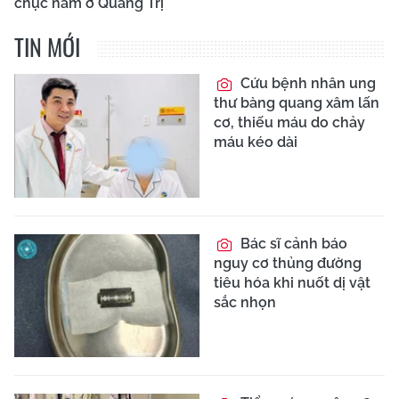
chục năm ở Quảng Trị
TIN MỚI
Cứu bệnh nhân ung
thư bàng quang xâm lấn
cơ, thiếu máu do chảy
máu kéo dài
Bác sĩ cảnh báo
nguy cơ thủng đường
tiêu hóa khi nuốt dị vật
sắc nhọn