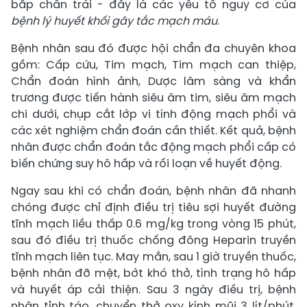
bắp chân trái - đây là các yếu tố nguy cơ của
bệnh lý huyết khối gây tắc mạch máu
.
Bệnh nhân sau đó được hội chẩn đa chuyên khoa
gồm: Cấp cứu, Tim mạch, Tim mạch can thiệp,
Chẩn đoán hình ảnh, Dược lâm sàng và khẩn
trương được tiến hành siêu âm tim, siêu âm mạch
chi dưới, chụp cắt lớp vi tính động mạch phổi và
các xét nghiệm chẩn đoán cần thiết. Kết quả, bệnh
nhân được chẩn đoán tắc động mạch phổi cấp có
biến chứng suy hô hấp và rối loạn về huyết động.
Ngay sau khi có chẩn đoán, bệnh nhân đã nhanh
chóng được chỉ định điều trị tiêu sợi huyết đường
tĩnh mạch liều thấp 0.6 mg/kg trong vòng 15 phút,
sau đó điều trị thuốc chống đông Heparin truyền
tĩnh mạch liên tục. May mắn, sau 1 giờ truyền thuốc,
bệnh nhân đỡ mệt, bớt khó thở, tình trạng hô hấp
và huyết áp cải thiện. Sau 3 ngày điều trị, bệnh
nhân tỉnh táo, chuyển thở oxy kính mũi 3 lít/phút,