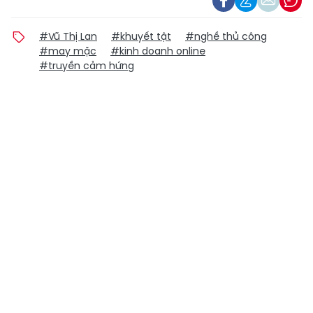
#Vũ Thị Lan
#khuyết tật
#nghề thủ công
#may mặc
#kinh doanh online
#truyền cảm hứng