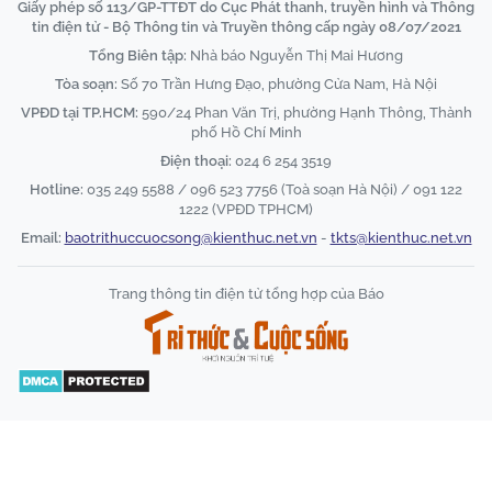
Giấy phép số 113/GP-TTĐT do Cục Phát thanh, truyền hình và Thông
tin điện tử - Bộ Thông tin và Truyền thông cấp ngày 08/07/2021
Tổng Biên tập:
Nhà báo Nguyễn Thị Mai Hương
Tòa soạn:
Số 70 Trần Hưng Đạo, phường Cửa Nam, Hà Nội
VPĐD tại TP.HCM:
590/24 Phan Văn Trị, phường Hạnh Thông, Thành
phố Hồ Chí Minh
Điện thoại:
024 6 254 3519
Hotline:
035 249 5588 / 096 523 7756 (Toà soạn Hà Nội) / 091 122
1222 (VPĐD TPHCM)
Email:
baotrithuccuocsong@kienthuc.net.vn
-
tkts@kienthuc.net.vn
Trang thông tin điện tử tổng hợp của Báo