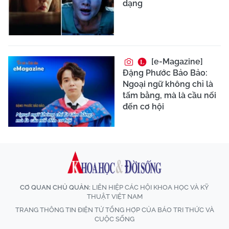
dạng
[e-Magazine]
Đặng Phước Bảo Bảo:
Ngoại ngữ không chỉ là
tấm bằng, mà là cầu nối
đến cơ hội
CƠ QUAN CHỦ QUẢN:
LIÊN HIỆP CÁC HỘI KHOA HỌC VÀ KỸ
THUẬT VIỆT NAM
TRANG THÔNG TIN ĐIỆN TỬ TỔNG HỢP CỦA BÁO TRI THỨC VÀ
CUỘC SỐNG