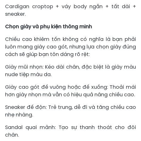
Cardigan croptop + váy body ngắn + tất dài +
sneaker.
Chọn giày và phụ kiện thông minh
Chiều cao khiêm tốn không có nghĩa là bạn phải
luôn mang giày cao gót, nhưng lựa chọn giày đúng
cách sẽ giúp bạn tôn dáng rõ rệt:
Giày mũi nhọn: Kéo dài chân, đặc biệt là giày màu
nude tiệp màu da.
Giày cao gót đế vuông hoặc đế xuồng: Thoải mái
hơn giày nhọn mà vẫn có hiệu quả nâng chiều cao.
Sneaker đế độn: Trẻ trung, dễ đi và tăng chiều cao
nhẹ nhàng.
Sandal quai mảnh: Tạo sự thanh thoát cho đôi
chân.