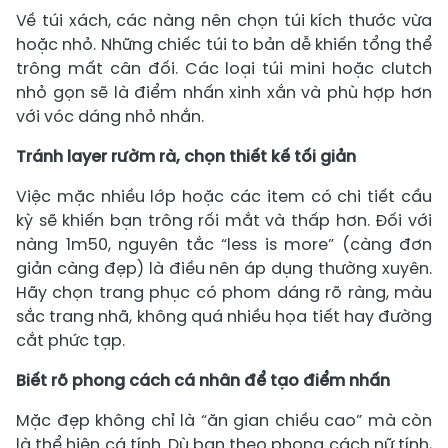
Về túi xách, các nàng nên chọn túi kích thước vừa
hoặc nhỏ. Những chiếc túi to bản dễ khiến tổng thể
trông mất cân đối. Các loại túi mini hoặc clutch
nhỏ gọn sẽ là điểm nhấn xinh xắn và phù hợp hơn
với vóc dáng nhỏ nhắn.
Tránh layer rườm rà, chọn thiết kế tối giản
Việc mặc nhiều lớp hoặc các item có chi tiết cầu
kỳ sẽ khiến bạn trông rối mắt và thấp hơn. Đối với
nàng 1m50, nguyên tắc “less is more” (càng đơn
giản càng đẹp) là điều nên áp dụng thường xuyên.
Hãy chọn trang phục có phom dáng rõ ràng, màu
sắc trang nhã, không quá nhiều họa tiết hay đường
cắt phức tạp.
Biết rõ phong cách cá nhân để tạo điểm nhấn
Mặc đẹp không chỉ là “ăn gian chiều cao” mà còn
là thể hiện cá tính. Dù bạn theo phong cách nữ tính,