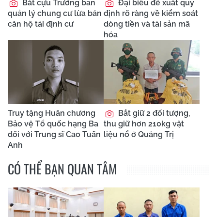
Bắt cựu Trưởng ban
Đại biểu đề xuất quy
quản lý chung cư lừa bán
định rõ ràng về kiểm soát
căn hộ tái định cư
dòng tiền và tài sản mã
hóa
Truy tặng Huân chương
Bắt giữ 2 đối tượng,
Bảo vệ Tổ quốc hạng Ba
thu giữ hơn 210kg vật
đối với Trung sĩ Cao Tuấn
liệu nổ ở Quảng Trị
Anh
CÓ THỂ BẠN QUAN TÂM