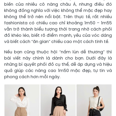
biến của nhiều cô nàng châu Á, nhưng điều đó
không đồng nghĩa với việc không thể mặc đẹp hay
không thể trở nên nổi bật. Trên thực tế, rất nhiều
fashionista có chiều cao chỉ khoảng 1m50 – 1m55
vẫn trở thành biểu tượng thời trang nhờ cách phối
đồ khéo léo, biết rõ điểm mạnh, yếu của vóc dáng
và biết cách “ăn gian” chiều cao một cách tinh tế.
Nếu bạn cũng thuộc hội “nấm lùn dễ thương” thì
bài viết này chính là dành cho bạn. Dưới đây là
những bí quyết phối đồ cụ thể, dễ áp dụng và hiệu
quả giúp các nàng cao 1m50 mặc đẹp, tự tin và
phong cách hơn mỗi ngày.