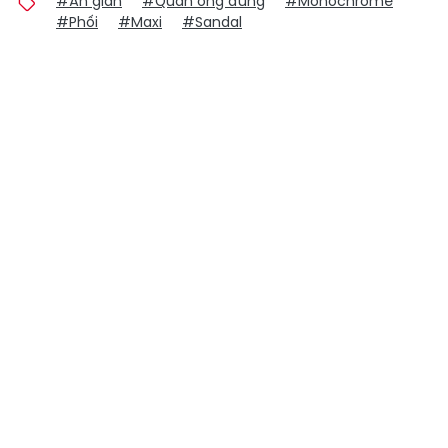
#Ăn gian
#Quần ống đứng
#Monochrome
#Phối
#Maxi
#Sandal