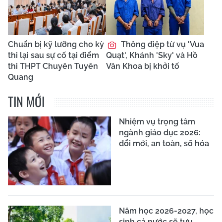
Chuẩn bị kỹ lưỡng cho kỳ
Thông điệp từ vụ 'Vua
thi lại sau sự cố tại điểm
Quạt', Khánh 'Sky' và Hồ
thi THPT Chuyên Tuyên
Văn Khoa bị khởi tố
Quang
TIN MỚI
Nhiệm vụ trọng tâm
ngành giáo dục 2026:
đổi mới, an toàn, số hóa
Năm học 2026-2027, học
sinh cả nước sẽ tựu