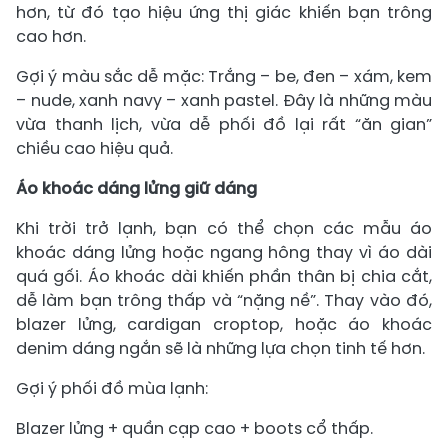
hơn, từ đó tạo hiệu ứng thị giác khiến bạn trông
cao hơn.
Gợi ý màu sắc dễ mặc: Trắng – be, đen – xám, kem
– nude, xanh navy – xanh pastel. Đây là những màu
vừa thanh lịch, vừa dễ phối đồ lại rất “ăn gian”
chiều cao hiệu quả.
Áo khoác dáng lửng giữ dáng
Khi trời trở lạnh, bạn có thể chọn các mẫu áo
khoác dáng lửng hoặc ngang hông thay vì áo dài
quá gối. Áo khoác dài khiến phần thân bị chia cắt,
dễ làm bạn trông thấp và “nặng nề”. Thay vào đó,
blazer lửng, cardigan croptop, hoặc áo khoác
denim dáng ngắn sẽ là những lựa chọn tinh tế hơn.
Gợi ý phối đồ mùa lạnh:
Blazer lửng + quần cạp cao + boots cổ thấp.