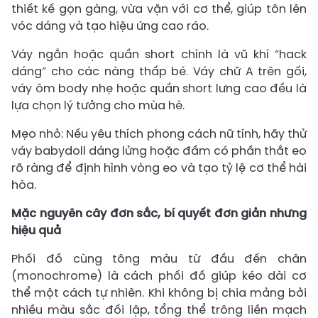
thiết kế gọn gàng, vừa vặn với cơ thể, giúp tôn lên
vóc dáng và tạo hiệu ứng cao ráo.
Váy ngắn hoặc quần short chính là vũ khí “hack
dáng” cho các nàng thấp bé. Váy chữ A trên gối,
váy ôm body nhẹ hoặc quần short lưng cao đều là
lựa chọn lý tưởng cho mùa hè.
Mẹo nhỏ: Nếu yêu thích phong cách nữ tính, hãy thử
váy babydoll dáng lửng hoặc đầm có phần thắt eo
rõ ràng để định hình vòng eo và tạo tỷ lệ cơ thể hài
hòa.
Mặc nguyên cây đơn sắc, bí quyết đơn giản nhưng
hiệu quả
Phối đồ cùng tông màu từ đầu đến chân
(monochrome) là cách phối đồ giúp kéo dài cơ
thể một cách tự nhiên. Khi không bị chia mảng bởi
nhiều màu sắc đối lập, tổng thể trông liền mạch