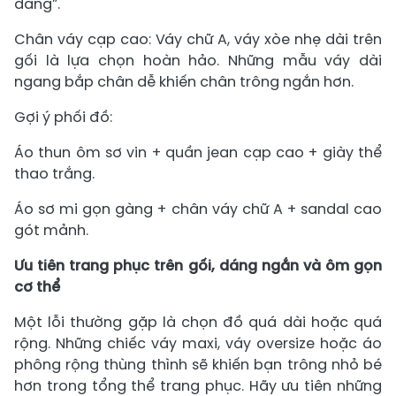
dáng”.
Chân váy cạp cao: Váy chữ A, váy xòe nhẹ dài trên
gối là lựa chọn hoàn hảo. Những mẫu váy dài
ngang bắp chân dễ khiến chân trông ngắn hơn.
Gợi ý phối đồ:
Áo thun ôm sơ vin + quần jean cạp cao + giày thể
thao trắng.
Áo sơ mi gọn gàng + chân váy chữ A + sandal cao
gót mảnh.
Ưu tiên trang phục trên gối, dáng ngắn và ôm gọn
cơ thể
Một lỗi thường gặp là chọn đồ quá dài hoặc quá
rộng. Những chiếc váy maxi, váy oversize hoặc áo
phông rộng thùng thình sẽ khiến bạn trông nhỏ bé
hơn trong tổng thể trang phục. Hãy ưu tiên những