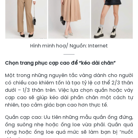
Hình minh hoạ/ Nguồn: Internet
Chọn trang phục cạp cao để “kéo dài chân”
Một trong những nguyên tắc vàng dành cho người
có chiều cao khiêm tốn là tạo tỷ lệ cơ thể 2/3 thân
dưới – 1/3 thân trên. Việc lựa chọn quần hoặc váy
cạp cao sẽ giúp kéo dài phần chân một cách tự
nhiên, tạo cảm giác bạn cao hơn thực tế.
Quần cạp cao: Ưu tiên những mẫu quần ống đứng,
ống suông nhẹ hoặc ống loe vừa phải. Quần quá
rộng hoặc ống loe quá mức sẽ làm bạn bị “nuốt