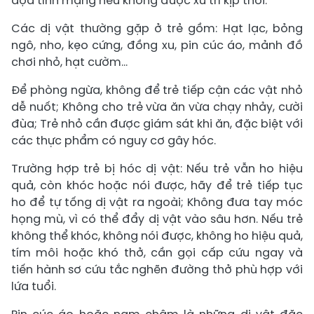
dọa tính mạng nếu không được xử trí kịp thời.
Các dị vật thường gặp ở trẻ gồm: Hạt lạc, bỏng
ngô, nho, kẹo cứng, đồng xu, pin cúc áo, mảnh đồ
chơi nhỏ, hạt cườm...
Để phòng ngừa, không để trẻ tiếp cận các vật nhỏ
dễ nuốt; Không cho trẻ vừa ăn vừa chạy nhảy, cười
đùa; Trẻ nhỏ cần được giám sát khi ăn, đặc biệt với
các thực phẩm có nguy cơ gây hóc.
Trường hợp trẻ bị hóc dị vật: Nếu trẻ vẫn ho hiệu
quả, còn khóc hoặc nói được, hãy để trẻ tiếp tục
ho để tự tống dị vật ra ngoài; Không đưa tay móc
họng mù, vì có thể đẩy dị vật vào sâu hơn. Nếu trẻ
không thể khóc, không nói được, không ho hiệu quả,
tím môi hoặc khó thở, cần gọi cấp cứu ngay và
tiến hành sơ cứu tắc nghẽn đường thở phù hợp với
lứa tuổi.