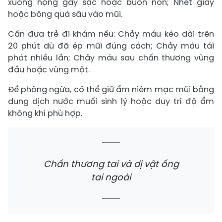
xuống họng gây sặc hoặc buồn nôn; Nhét giấy
hoặc bông quá sâu vào mũi.
Cần đưa trẻ đi khám nếu: Chảy máu kéo dài trên
20 phút dù đã ép mũi đúng cách; Chảy máu tái
phát nhiều lần; Chảy máu sau chấn thương vùng
đầu hoặc vùng mặt.
Để phòng ngừa, có thể giữ ẩm niêm mạc mũi bằng
dung dịch nước muối sinh lý hoặc duy trì độ ẩm
không khí phù hợp.
Chấn thương tai và dị vật ống
tai ngoài