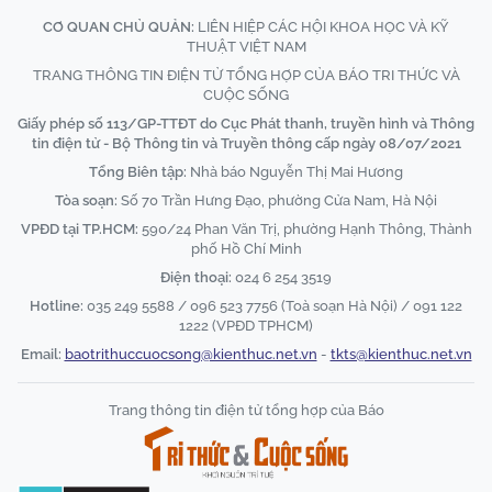
CƠ QUAN CHỦ QUẢN:
LIÊN HIỆP CÁC HỘI KHOA HỌC VÀ KỸ
THUẬT VIỆT NAM
TRANG THÔNG TIN ĐIỆN TỬ TỔNG HỢP CỦA BÁO TRI THỨC VÀ
CUỘC SỐNG
Giấy phép số 113/GP-TTĐT do Cục Phát thanh, truyền hình và Thông
tin điện tử - Bộ Thông tin và Truyền thông cấp ngày 08/07/2021
Tổng Biên tập:
Nhà báo Nguyễn Thị Mai Hương
Tòa soạn:
Số 70 Trần Hưng Đạo, phường Cửa Nam, Hà Nội
VPĐD tại TP.HCM:
590/24 Phan Văn Trị, phường Hạnh Thông, Thành
phố Hồ Chí Minh
Điện thoại:
024 6 254 3519
Hotline:
035 249 5588 / 096 523 7756 (Toà soạn Hà Nội) / 091 122
1222 (VPĐD TPHCM)
Email:
baotrithuccuocsong@kienthuc.net.vn
-
tkts@kienthuc.net.vn
Trang thông tin điện tử tổng hợp của Báo