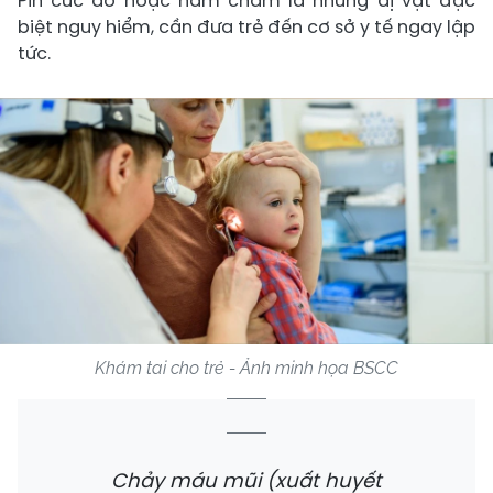
Pin cúc áo hoặc nam châm là những dị vật đặc
biệt nguy hiểm, cần đưa trẻ đến cơ sở y tế ngay lập
tức.
Khám tai cho trẻ - Ảnh minh họa BSCC
Chảy máu mũi (xuất huyết