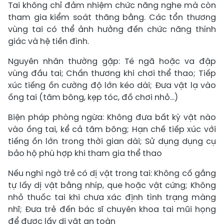
Tai không chỉ đảm nhiệm chức năng nghe mà còn
tham gia kiểm soát thăng bằng. Các tổn thương
vùng tai có thể ảnh hưởng đến chức năng thính
giác và hệ tiền đình.
Nguyên nhân thường gặp: Té ngã hoặc va đập
vùng đầu tai; Chấn thương khi chơi thể thao; Tiếp
xúc tiếng ồn cường độ lớn kéo dài; Đưa vật lạ vào
ống tai (tăm bông, kẹp tóc, đồ chơi nhỏ...)
Biện pháp phòng ngừa: Không đưa bất kỳ vật nào
vào ống tai, kể cả tăm bông; Hạn chế tiếp xúc với
tiếng ồn lớn trong thời gian dài; Sử dụng dụng cụ
bảo hộ phù hợp khi tham gia thể thao
Nếu nghi ngờ trẻ có dị vật trong tai: Không cố gắng
tự lấy dị vật bằng nhíp, que hoặc vật cứng; Không
nhỏ thuốc tai khi chưa xác định tình trạng màng
nhĩ; Đưa trẻ đến bác sĩ chuyên khoa tai mũi họng
để được lấy dị vật an toàn