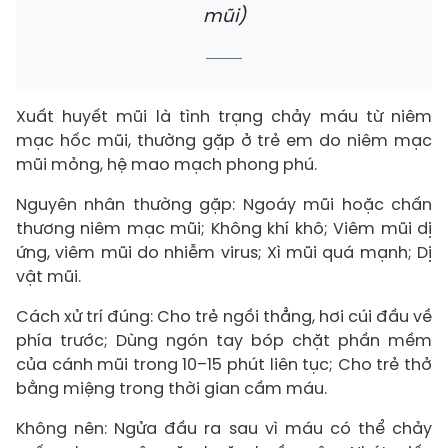
mũi)
Xuất huyết mũi là tình trạng chảy máu từ niêm
mạc hốc mũi, thường gặp ở trẻ em do niêm mạc
mũi mỏng, hệ mao mạch phong phú.
Nguyên nhân thường gặp: Ngoáy mũi hoặc chấn
thương niêm mạc mũi; Không khí khô; Viêm mũi dị
ứng, viêm mũi do nhiễm virus; Xì mũi quá mạnh; Dị
vật mũi.
Cách xử trí đúng: Cho trẻ ngồi thẳng, hơi cúi đầu về
phía trước; Dùng ngón tay bóp chặt phần mềm
của cánh mũi trong 10–15 phút liên tục; Cho trẻ thở
bằng miệng trong thời gian cầm máu.
Không nên: Ngửa đầu ra sau vì máu có thể chảy