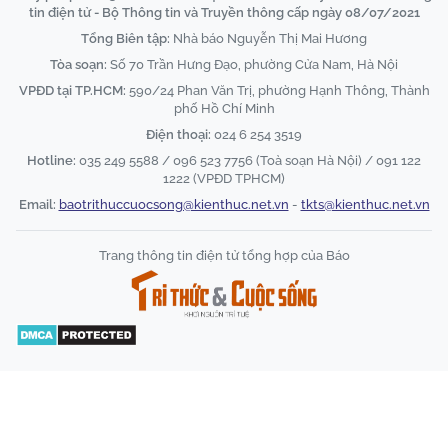
tin điện tử - Bộ Thông tin và Truyền thông cấp ngày 08/07/2021
Tổng Biên tập:
Nhà báo Nguyễn Thị Mai Hương
Tòa soạn:
Số 70 Trần Hưng Đạo, phường Cửa Nam, Hà Nội
VPĐD tại TP.HCM:
590/24 Phan Văn Trị, phường Hạnh Thông, Thành
phố Hồ Chí Minh
Điện thoại:
024 6 254 3519
Hotline:
035 249 5588 / 096 523 7756 (Toà soạn Hà Nội) / 091 122
1222 (VPĐD TPHCM)
Email:
baotrithuccuocsong@kienthuc.net.vn
-
tkts@kienthuc.net.vn
Trang thông tin điện tử tổng hợp của Báo