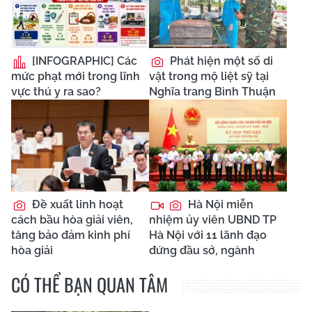
[INFOGRAPHIC] Các
Phát hiện một số di
mức phạt mới trong lĩnh
vật trong mộ liệt sỹ tại
vực thú y ra sao?
Nghĩa trang Bình Thuận
Đề xuất linh hoạt
Hà Nội miễn
cách bầu hòa giải viên,
nhiệm ủy viên UBND TP
tăng bảo đảm kinh phí
Hà Nội với 11 lãnh đạo
hòa giải
đứng đầu sở, ngành
CÓ THỂ BẠN QUAN TÂM