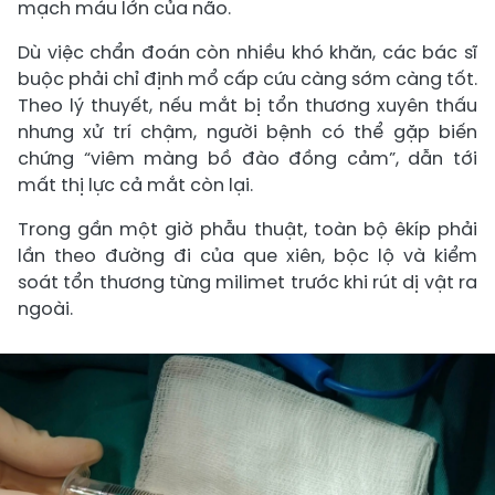
mạch máu lớn của não.
Dù việc chẩn đoán còn nhiều khó khăn, các bác sĩ
buộc phải chỉ định mổ cấp cứu càng sớm càng tốt.
Theo lý thuyết, nếu mắt bị tổn thương xuyên thấu
nhưng xử trí chậm, người bệnh có thể gặp biến
chứng “viêm màng bồ đào đồng cảm”, dẫn tới
mất thị lực cả mắt còn lại.
Trong gần một giờ phẫu thuật, toàn bộ êkíp phải
lần theo đường đi của que xiên, bộc lộ và kiểm
soát tổn thương từng milimet trước khi rút dị vật ra
ngoài.