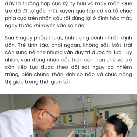
đây là trường hợp cực kỳ hy hữu và may mắn. Que
tre đã đi từ gốc mũi, xuyên qua lớp cơ và tổ chức
phía cực trên nhãn cầu rồi dừng lại ở đỉnh hốc mắt,
ngay trước khi xuyên vào sọ não.
Sau 5 ngày phẫu thuật, tình trạng bệnh nhi ổn định
dần. Trẻ tỉnh táo, chơi ngoan, không sốt. Mắt trái
còn sưng nề nhẹ nhưng vẫn duy trì được thị lực. Tuy
nhiên, vận động nhãn cầu hiện còn hạn chế và trẻ
cần tiếp tục được theo dõi sát nguy cơ nhiễm
trùng, biến chứng thần kinh sọ não và chức năng
thị giác trong thời gian tới.