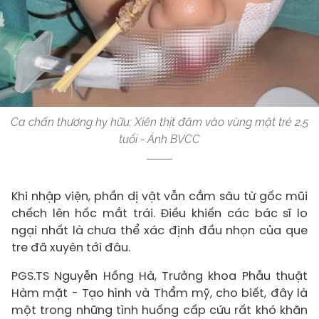
Ca chấn thương hy hữu: Xiên thịt đâm vào vùng mặt trẻ 2,5
tuổi - Ảnh BVCC
Khi nhập viện, phần dị vật vẫn cắm sâu từ gốc mũi
chếch lên hốc mắt trái. Điều khiến các bác sĩ lo
ngại nhất là chưa thể xác định đầu nhọn của que
tre đã xuyên tới đâu.
PGS.TS Nguyễn Hồng Hà, Trưởng khoa Phẫu thuật
Hàm mặt - Tạo hình và Thẩm mỹ, cho biết, đây là
một trong những tình huống cấp cứu rất khó khăn