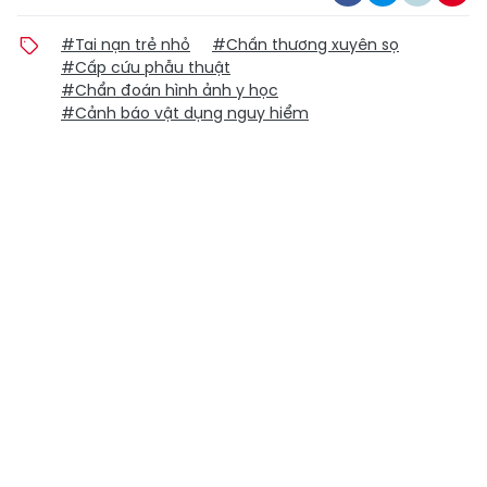
#Tai nạn trẻ nhỏ
#Chấn thương xuyên sọ
#Cấp cứu phẫu thuật
#Chẩn đoán hình ảnh y học
#Cảnh báo vật dụng nguy hiểm