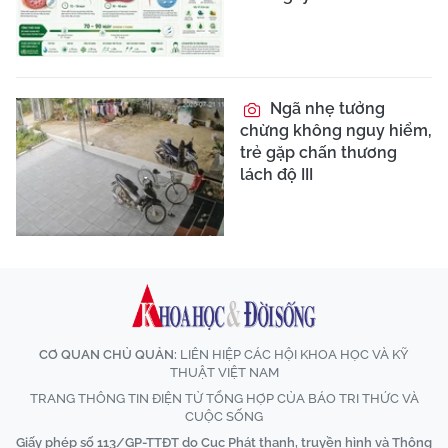
Ngã nhẹ tưởng
chừng không nguy hiểm,
trẻ gặp chấn thương
lách độ III
CƠ QUAN CHỦ QUẢN:
LIÊN HIỆP CÁC HỘI KHOA HỌC VÀ KỸ
THUẬT VIỆT NAM
TRANG THÔNG TIN ĐIỆN TỬ TỔNG HỢP CỦA BÁO TRI THỨC VÀ
CUỘC SỐNG
Giấy phép số 113/GP-TTĐT do Cục Phát thanh, truyền hình và Thông