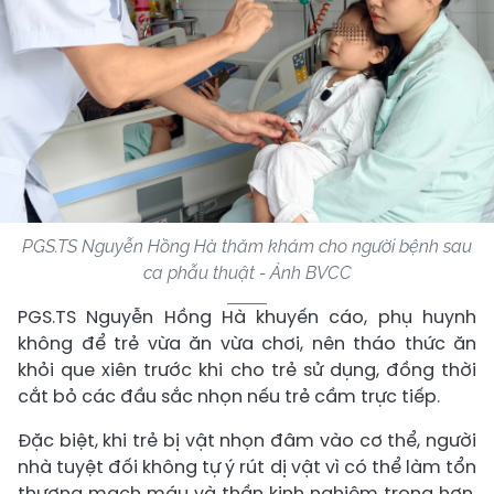
PGS.TS Nguyễn Hồng Hà thăm khám cho người bệnh sau
ca phẫu thuật - Ảnh BVCC
PGS.TS Nguyễn Hồng Hà khuyến cáo, phụ huynh
không để trẻ vừa ăn vừa chơi, nên tháo thức ăn
khỏi que xiên trước khi cho trẻ sử dụng, đồng thời
cắt bỏ các đầu sắc nhọn nếu trẻ cầm trực tiếp.
Đặc biệt, khi trẻ bị vật nhọn đâm vào cơ thể, người
nhà tuyệt đối không tự ý rút dị vật vì có thể làm tổn
thương mạch máu và thần kinh nghiêm trọng hơn.