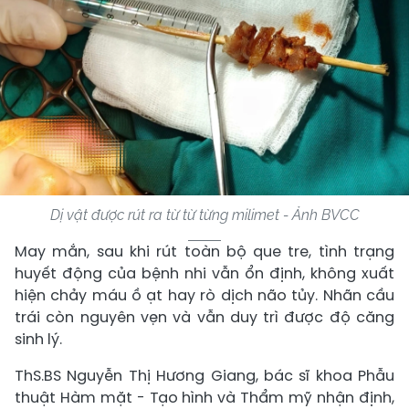
Dị vật được rút ra từ từ từng milimet - Ảnh BVCC
May mắn, sau khi rút toàn bộ que tre, tình trạng
huyết động của bệnh nhi vẫn ổn định, không xuất
hiện chảy máu ồ ạt hay rò dịch não tủy. Nhãn cầu
trái còn nguyên vẹn và vẫn duy trì được độ căng
sinh lý.
ThS.BS Nguyễn Thị Hương Giang, bác sĩ khoa Phẫu
thuật Hàm mặt - Tạo hình và Thẩm mỹ nhận định,