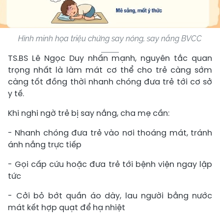
Hình minh họa triệu chứng say nóng, say nắng BVCC
TS.BS Lê Ngọc Duy nhấn mạnh, nguyên tắc quan
trọng nhất là làm mát cơ thể cho trẻ càng sớm
càng tốt đồng thời nhanh chóng đưa trẻ tới cơ sở
y tế.
Khi nghi ngờ trẻ bị say nắng, cha mẹ cần:
- Nhanh chóng đưa trẻ vào nơi thoáng mát, tránh
ánh nắng trực tiếp
- Gọi cấp cứu hoặc đưa trẻ tới bệnh viện ngay lập
tức
- Cởi bỏ bớt quần áo dày, lau người bằng nước
mát kết hợp quạt để hạ nhiệt