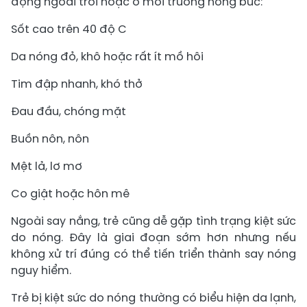
động ngoài trời hoặc ở môi trường nóng bức:
Sốt cao trên 40 độ C
Da nóng đỏ, khô hoặc rất ít mồ hôi
Tim đập nhanh, khó thở
Đau đầu, chóng mặt
Buồn nôn, nôn
Mệt lả, lơ mơ
Co giật hoặc hôn mê
Ngoài say nắng, trẻ cũng dễ gặp tình trạng kiệt sức
do nóng. Đây là giai đoạn sớm hơn nhưng nếu
không xử trí đúng có thể tiến triển thành say nóng
nguy hiểm.
Trẻ bị kiệt sức do nóng thường có biểu hiện da lạnh,