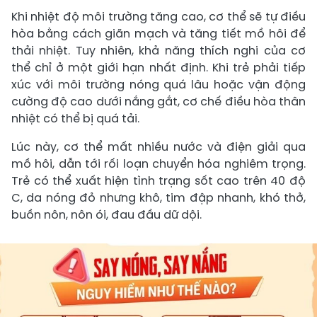
Khi nhiệt độ môi trường tăng cao, cơ thể sẽ tự điều
hòa bằng cách giãn mạch và tăng tiết mồ hôi để
thải nhiệt. Tuy nhiên, khả năng thích nghi của cơ
thể chỉ ở một giới hạn nhất định. Khi trẻ phải tiếp
xúc với môi trường nóng quá lâu hoặc vận động
cường độ cao dưới nắng gắt, cơ chế điều hòa thân
nhiệt có thể bị quá tải.
Lúc này, cơ thể mất nhiều nước và điện giải qua
mồ hôi, dẫn tới rối loạn chuyển hóa nghiêm trọng.
Trẻ có thể xuất hiện tình trạng sốt cao trên 40 độ
C, da nóng đỏ nhưng khô, tim đập nhanh, khó thở,
buồn nôn, nôn ói, đau đầu dữ dội.