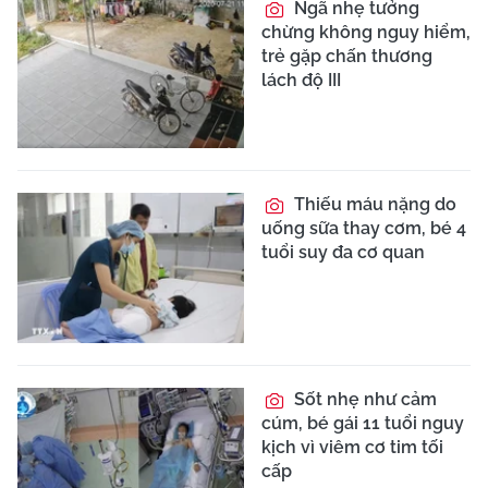
Ngã nhẹ tưởng
chừng không nguy hiểm,
trẻ gặp chấn thương
lách độ III
Thiếu máu nặng do
uống sữa thay cơm, bé 4
tuổi suy đa cơ quan
Sốt nhẹ như cảm
cúm, bé gái 11 tuổi nguy
kịch vì viêm cơ tim tối
cấp