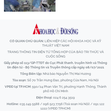
CƠ QUAN CHỦ QUẢN:
LIÊN HIỆP CÁC HỘI KHOA HỌC VÀ KỸ
THUẬT VIỆT NAM
TRANG THÔNG TIN ĐIỆN TỬ TỔNG HỢP CỦA BÁO TRI THỨC VÀ
CUỘC SỐNG
Giấy phép số 113/GP-TTĐT do Cục Phát thanh, truyền hình và Thông
tin điện tử - Bộ Thông tin và Truyền thông cấp ngày 08/07/2021
Tổng Biên tập:
Nhà báo Nguyễn Thị Mai Hương
Tòa soạn:
Số 70 Trần Hưng Đạo, phường Cửa Nam, Hà Nội
VPĐD tại TP.HCM:
590/24 Phan Văn Trị, phường Hạnh Thông, Thành
phố Hồ Chí Minh
Điện thoại:
024 6 254 3519
Hotline:
035 249 5588 / 096 523 7756 (Toà soạn Hà Nội) / 091 122
1222 (VPĐD TPHCM)