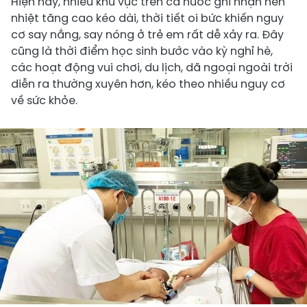
Hiện nay, nhiều khu vực trên cả nước ghi nhận nền
nhiệt tăng cao kéo dài, thời tiết oi bức khiến nguy
cơ say nắng, say nóng ở trẻ em rất dễ xảy ra. Đây
cũng là thời điểm học sinh bước vào kỳ nghỉ hè,
các hoạt động vui chơi, du lịch, dã ngoại ngoài trời
diễn ra thường xuyên hơn, kéo theo nhiều nguy cơ
về sức khỏe.