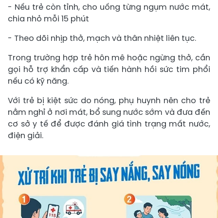
- Nếu trẻ còn tỉnh, cho uống từng ngụm nước mát,
chia nhỏ mỗi 15 phút
- Theo dõi nhịp thở, mạch và thân nhiệt liên tục.
Trong trường hợp trẻ hôn mê hoặc ngừng thở, cần
gọi hỗ trợ khẩn cấp và tiến hành hồi sức tim phổi
nếu có kỹ năng.
Với trẻ bị kiệt sức do nóng, phụ huynh nên cho trẻ
nằm nghỉ ở nơi mát, bổ sung nước sớm và đưa đến
cơ sở y tế để được đánh giá tình trạng mất nước,
điện giải.