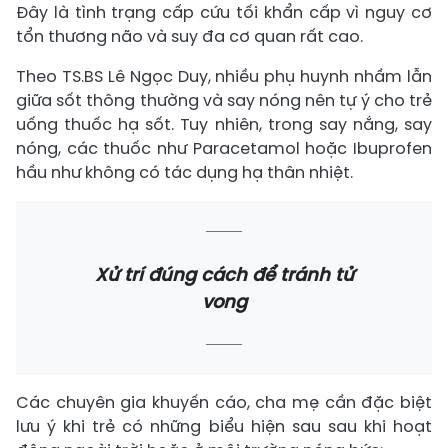
Đây là tình trạng cấp cứu tối khẩn cấp vì nguy cơ
tổn thương não và suy đa cơ quan rất cao.
Theo TS.BS Lê Ngọc Duy, nhiều phụ huynh nhầm lẫn
giữa sốt thông thường và say nóng nên tự ý cho trẻ
uống thuốc hạ sốt. Tuy nhiên, trong say nắng, say
nóng, các thuốc như Paracetamol hoặc Ibuprofen
hầu như không có tác dụng hạ thân nhiệt.
Xử trí đúng cách để tránh tử
vong
Các chuyên gia khuyến cáo, cha mẹ cần đặc biệt
lưu ý khi trẻ có những biểu hiện sau sau khi hoạt