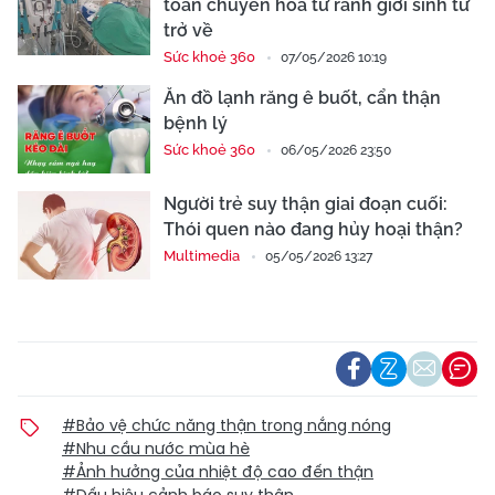
toan chuyển hóa từ ranh giới sinh tử
trở về
Sức khoẻ 360
07/05/2026 10:19
Ăn đồ lạnh răng ê buốt, cẩn thận
bệnh lý
Sức khoẻ 360
06/05/2026 23:50
Người trẻ suy thận giai đoạn cuối:
Thói quen nào đang hủy hoại thận?
Multimedia
05/05/2026 13:27
#Bảo vệ chức năng thận trong nắng nóng
#Nhu cầu nước mùa hè
#Ảnh hưởng của nhiệt độ cao đến thận