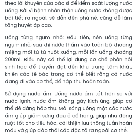
theo lời khuyên của bác sĩ để kiểm soát lượng nước
uống. Bởi vì bệnh nhân thận uống nước không được
bài tiết ra ngoài, sẽ dẫn đến phù nề, cũng dễ làm
tăng huyết áp cao.
Uống từng ngụm nhỏ: Đầu tiên, nên uống từng
ngụm nhỏ, sau khi nước thấm vào toàn bộ khoang
miệng mới từ từ nuốt xuống, mỗi lần uống khoảng
200ml. Điều này có thể lợi dụng cơ chế phản hồi
sinh học để truyền đạt đến khu trung tâm khát,
khiến các tế bào trong cơ thể biết rằng có nước
đang đi vào cơ thể, để hấp thụ hoàn toàn.
Sử dụng nước ấm: Uống nước ấm tốt hơn so với
nước lạnh, nước ấm không gây kích ứng, giúp cơ
thể dễ dàng hấp thụ. Mỗi sáng uống một cốc nước
ấm giúp giảm sưng đau ở cổ họng, giúp nhu động
ruột tốt cho tiêu hóa, cải thiện lưu thông tuần hoàn
máu và giúp đào thải các độc tố ra ngoài cơ thể.