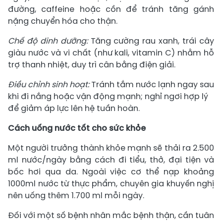
đường, caffeine hoặc cồn để tránh tăng gánh
nặng chuyển hóa cho thận.
Chế độ dinh dưỡng:
Tăng cường rau xanh, trái cây
giàu nước và vi chất (như kali, vitamin C) nhằm hỗ
trợ thanh nhiệt, duy trì cân bằng điện giải.
Điều chỉnh sinh hoạt:
Tránh tắm nước lạnh ngay sau
khi đi nắng hoặc vận động mạnh; nghỉ ngơi hợp lý
để giảm áp lực lên hệ tuần hoàn.
Cách uống nước tốt cho sức khỏe
Một người trưởng thành khỏe mạnh sẽ thải ra 2.500
ml nước/ngày bằng cách đi tiểu, thở, đại tiện và
bốc hơi qua da. Ngoài việc cơ thể nạp khoảng
1000ml nước từ thực phẩm, chuyên gia khuyến nghị
nên uống thêm 1.700 ml mỗi ngày.
Đối với một số bệnh nhân mắc bệnh thận, cần tuân