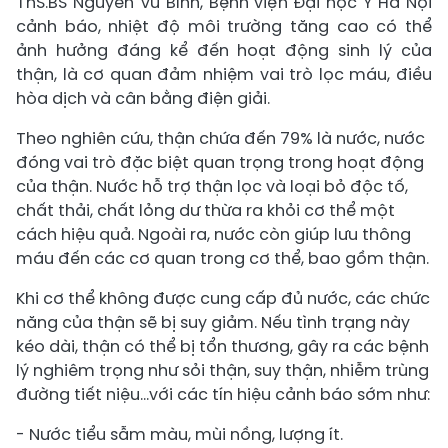
ThS.BS Nguyễn Vũ Bình, Bệnh viện Đại học Y Hà Nội
cảnh báo, nhiệt độ môi trường tăng cao có thể
ảnh hưởng đáng kể đến hoạt động sinh lý của
thận, là cơ quan đảm nhiệm vai trò lọc máu, điều
hòa dịch và cân bằng điện giải.
Theo nghiên cứu, thận chứa đến 79% là nước, nước
đóng vai trò đặc biệt quan trọng trong hoạt động
của thận. Nước hỗ trợ thận lọc và loại bỏ độc tố,
chất thải, chất lỏng dư thừa ra khỏi cơ thể một
cách hiệu quả. Ngoài ra, nước còn giúp lưu thông
máu đến các cơ quan trong cơ thể, bao gồm thận.
Khi cơ thể không được cung cấp đủ nước, các chức
năng của thận sẽ bị suy giảm. Nếu tình trạng này
kéo dài, thận có thể bị tổn thương, gây ra các bệnh
lý nghiêm trọng như sỏi thận, suy thận, nhiễm trùng
đường tiết niệu…với các tín hiệu cảnh báo sớm như:
- Nước tiểu sẫm màu, mùi nồng, lượng ít.