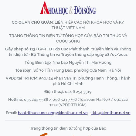
CƠ QUAN CHỦ QUẢN:
LIÊN HIỆP CÁC HỘI KHOA HỌC VÀ KỸ
THUẬT VIỆT NAM
TRANG THÔNG TIN ĐIỆN TỬ TỔNG HỢP CỦA BÁO TRI THỨC VÀ
CUỘC SỐNG
Giấy phép số 113/GP-TTĐT do Cục Phát thanh, truyền hình và Thông
tin điện tử - Bộ Thông tin và Truyền thông cấp ngày 08/07/2021
Tổng Biên tập:
Nhà báo Nguyễn Thị Mai Hương
Tòa soạn:
Số 70 Trần Hưng Đạo, phường Cửa Nam, Hà Nội
VPĐD tại TP.HCM:
590/24 Phan Văn Trị, phường Hạnh Thông, Thành
phố Hồ Chí Minh
Điện thoại:
024 6 254 3519
Hotline:
035 249 5588 / 096 523 7756 (Toà soạn Hà Nội) / 091 122
1222 (VPĐD TPHCM)
Email:
baotrithuccuocsong@kienthuc.net.vn
-
tkts@kienthuc.net.vn
Trang thông tin điện tử tổng hợp của Báo