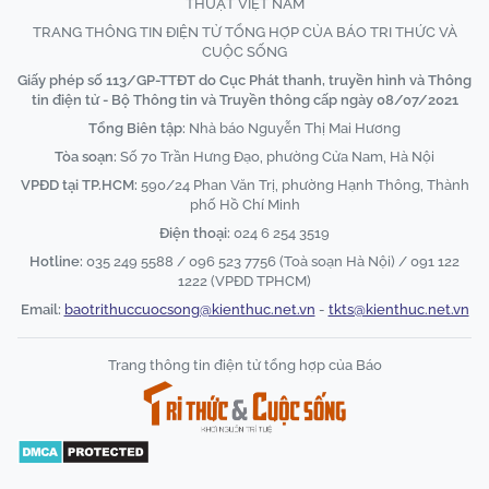
THUẬT VIỆT NAM
TRANG THÔNG TIN ĐIỆN TỬ TỔNG HỢP CỦA BÁO TRI THỨC VÀ
CUỘC SỐNG
Giấy phép số 113/GP-TTĐT do Cục Phát thanh, truyền hình và Thông
tin điện tử - Bộ Thông tin và Truyền thông cấp ngày 08/07/2021
Tổng Biên tập:
Nhà báo Nguyễn Thị Mai Hương
Tòa soạn:
Số 70 Trần Hưng Đạo, phường Cửa Nam, Hà Nội
VPĐD tại TP.HCM:
590/24 Phan Văn Trị, phường Hạnh Thông, Thành
phố Hồ Chí Minh
Điện thoại:
024 6 254 3519
Hotline:
035 249 5588 / 096 523 7756 (Toà soạn Hà Nội) / 091 122
1222 (VPĐD TPHCM)
Email:
baotrithuccuocsong@kienthuc.net.vn
-
tkts@kienthuc.net.vn
Trang thông tin điện tử tổng hợp của Báo