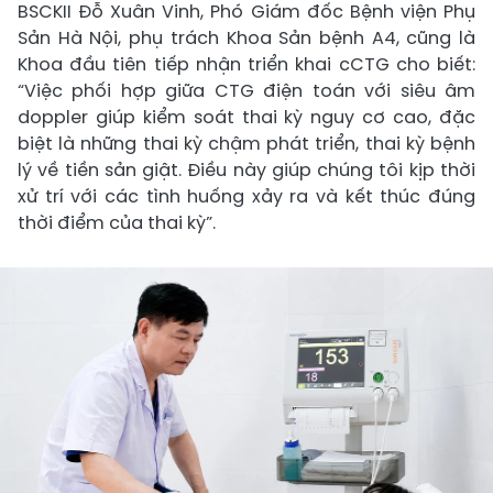
BSCKII Đỗ Xuân Vinh, Phó Giám đốc Bệnh viện Phụ
Sản Hà Nội, phụ trách Khoa Sản bệnh A4, cũng là
Khoa đầu tiên tiếp nhận triển khai cCTG cho biết:
“Việc phối hợp giữa CTG điện toán với siêu âm
doppler giúp kiểm soát thai kỳ nguy cơ cao, đặc
biệt là những thai kỳ chậm phát triển, thai kỳ bệnh
lý về tiền sản giật. Điều này giúp chúng tôi kịp thời
xử trí với các tình huống xảy ra và kết thúc đúng
thời điểm của thai kỳ”.