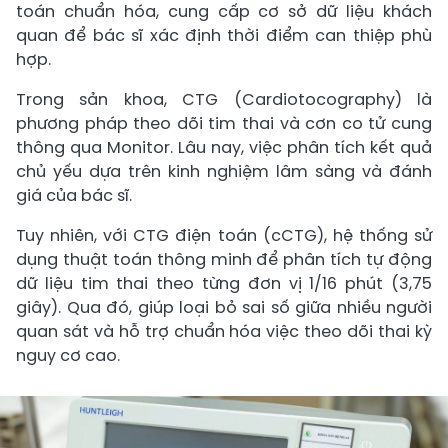
toán chuẩn hóa, cung cấp cơ sở dữ liệu khách
quan để bác sĩ xác định thời điểm can thiệp phù
hợp.
Trong sản khoa, CTG (Cardiotocography) là
phương pháp theo dõi tim thai và cơn co tử cung
thông qua Monitor. Lâu nay, việc phân tích kết quả
chủ yếu dựa trên kinh nghiệm lâm sàng và đánh
giá của bác sĩ.
Tuy nhiên, với CTG điện toán (cCTG), hệ thống sử
dụng thuật toán thông minh để phân tích tự động
dữ liệu tim thai theo từng đơn vị 1/16 phút (3,75
giây). Qua đó, giúp loại bỏ sai số giữa nhiều người
quan sát và hỗ trợ chuẩn hóa việc theo dõi thai kỳ
nguy cơ cao.