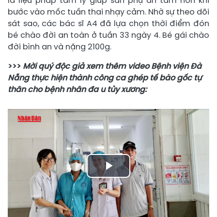
là liệu pháp tâm lý giúp sản phụ an tâm hơn khi
bước vào mốc tuần thai nhạy cảm. Nhờ sự theo dõi
sát sao, các bác sĩ A4 đã lựa chọn thời điểm đón
bé chào đời an toàn ở tuần 33 ngày 4. Bé gái chào
đời bình an và nặng 2100g.
>>>
Mời quý độc giả xem thêm video Bệnh viện Đà
Nẵng thực hiện thành công ca ghép tế bào gốc tự
thân cho bệnh nhân đa u tủy xương:
Play
Video