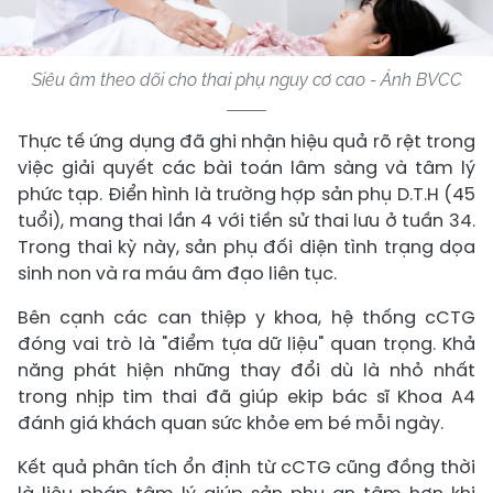
Siêu âm theo dõi cho thai phụ nguy cơ cao - Ảnh BVCC
Thực tế ứng dụng đã ghi nhận hiệu quả rõ rệt trong
việc giải quyết các bài toán lâm sàng và tâm lý
phức tạp. Điển hình là trường hợp sản phụ D.T.H (45
tuổi), mang thai lần 4 với tiền sử thai lưu ở tuần 34.
Trong thai kỳ này, sản phụ đối diện tình trạng dọa
sinh non và ra máu âm đạo liên tục.
Bên cạnh các can thiệp y khoa, hệ thống cCTG
đóng vai trò là "điểm tựa dữ liệu" quan trọng. Khả
năng phát hiện những thay đổi dù là nhỏ nhất
trong nhịp tim thai đã giúp ekip bác sĩ Khoa A4
đánh giá khách quan sức khỏe em bé mỗi ngày.
Kết quả phân tích ổn định từ cCTG cũng đồng thời