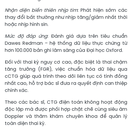
Nhận diện biến thiên nhịp tim
: Phát hiện sớm các
thay đổi bất thường như nhịp tăng/giảm nhất thời
hoặc nhịp hình sin.
Mức độ đáp ứng
: Đánh giá dựa trên tiêu chuẩn
Dawes Redman – hệ thống dữ liệu thực chứng từ
hơn 100.000 bản ghi lâm sàng của Đại học Oxford.
Đối với thai kỳ nguy cơ cao, đặc biệt là thai chậm
tăng trưởng (FGR), việc chuẩn hóa dữ liệu qua
cCTG giúp quá trình theo dõi liên tục có tính đồng
nhất cao, hỗ trợ bác sĩ đưa ra quyết định can thiệp
chính xác.
Theo các bác sĩ, CTG điện toán không hoạt động
độc lập mà được phối hợp chặt chẽ cùng siêu âm
Doppler và thăm khám chuyên khoa để quản lý
toàn diện thai kỳ.