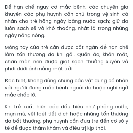
Để hạn chế nguy cơ mắc bệnh, các chuyên gia
khuyến cáo phụ huynh cần chú trọng vệ sinh cá
nhân cho trẻ hằng ngày bằng nước sạch; giữ da
luôn sạch sẽ và khô thoáng, nhất là trong những
ngày nắng nóng.
Móng tay của trẻ cần được cắt ngắn để hạn chế
làm tổn thương da khi gãi. Quần áo, khăn mặt,
chăn màn nên được giặt sạch thường xuyên và
phơi dưới ánh nắng mặt trời.
Đặc biệt, không dùng chung các vật dụng cá nhân
với người đang mắc bệnh ngoài da hoặc nghi ngờ
mắc chốc lở.
Khi trẻ xuất hiện các dấu hiệu như phỏng nước,
mụn mủ, vết loét tiết dịch hoặc những tổn thương
da bất thường, phụ huynh cần đưa trẻ đến cơ sở y
tế để được thăm khám và điều trị kịp thời.