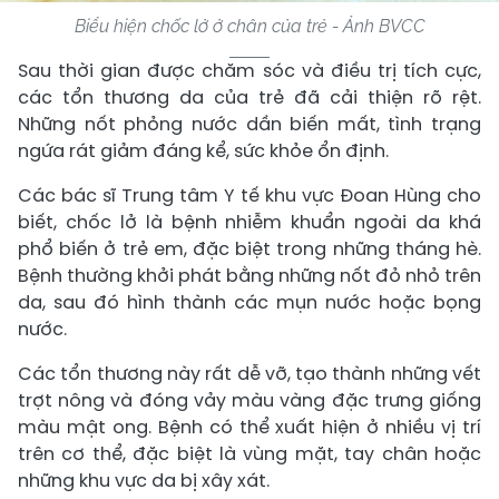
Biểu hiện chốc lở ở chân của trẻ - Ảnh BVCC
Sau thời gian được chăm sóc và điều trị tích cực,
các tổn thương da của trẻ đã cải thiện rõ rệt.
Những nốt phỏng nước dần biến mất, tình trạng
ngứa rát giảm đáng kể, sức khỏe ổn định.
Các bác sĩ Trung tâm Y tế khu vực Đoan Hùng cho
biết, chốc lở là bệnh nhiễm khuẩn ngoài da khá
phổ biến ở trẻ em, đặc biệt trong những tháng hè.
Bệnh thường khởi phát bằng những nốt đỏ nhỏ trên
da, sau đó hình thành các mụn nước hoặc bọng
nước.
Các tổn thương này rất dễ vỡ, tạo thành những vết
trợt nông và đóng vảy màu vàng đặc trưng giống
màu mật ong. Bệnh có thể xuất hiện ở nhiều vị trí
trên cơ thể, đặc biệt là vùng mặt, tay chân hoặc
những khu vực da bị xây xát.