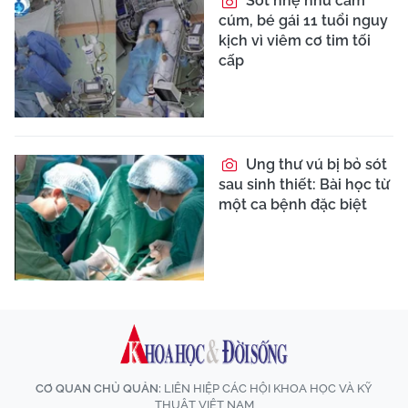
Sốt nhẹ như cảm
cúm, bé gái 11 tuổi nguy
kịch vì viêm cơ tim tối
cấp
Ung thư vú bị bỏ sót
sau sinh thiết: Bài học từ
một ca bệnh đặc biệt
CƠ QUAN CHỦ QUẢN:
LIÊN HIỆP CÁC HỘI KHOA HỌC VÀ KỸ
THUẬT VIỆT NAM