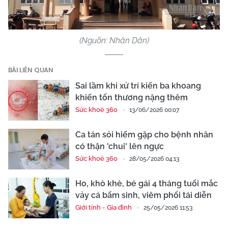
Video
(Nguồn: Nhân Dân)
BÀI LIÊN QUAN
Sai lầm khi xử trí kiến ba khoang
khiến tổn thương nặng thêm
Sức khoẻ 360
13/06/2026 00:07
Ca tán sỏi hiếm gặp cho bệnh nhân
có thận 'chui' lên ngực
Sức khoẻ 360
28/05/2026 04:13
Ho, khò khè, bé gái 4 tháng tuổi mắc
vảy cá bẩm sinh, viêm phổi tái diễn
Giới tính - Gia đình
25/05/2026 11:53