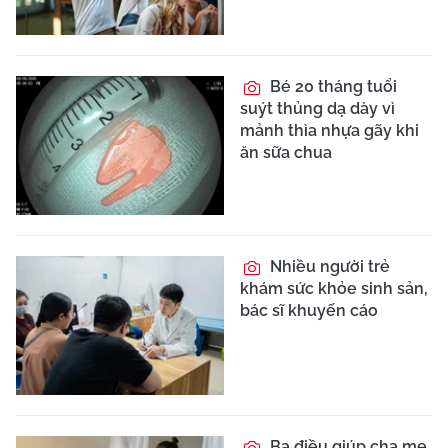
Bé 20 tháng tuổi
suýt thủng dạ dày vì
mảnh thìa nhựa gãy khi
ăn sữa chua
Nhiều người trẻ
khám sức khỏe sinh sản,
bác sĩ khuyến cáo
Ba điều giúp cha mẹ