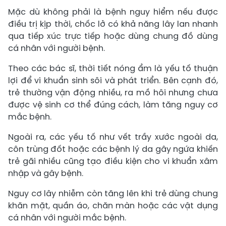
Mặc dù không phải là bệnh nguy hiểm nếu được
điều trị kịp thời, chốc lở có khả năng lây lan nhanh
qua tiếp xúc trực tiếp hoặc dùng chung đồ dùng
cá nhân với người bệnh.
Theo các bác sĩ, thời tiết nóng ẩm là yếu tố thuận
lợi để vi khuẩn sinh sôi và phát triển. Bên cạnh đó,
trẻ thường vận động nhiều, ra mồ hôi nhưng chưa
được vệ sinh cơ thể đúng cách, làm tăng nguy cơ
mắc bệnh.
Ngoài ra, các yếu tố như vết trầy xước ngoài da,
côn trùng đốt hoặc các bệnh lý da gây ngứa khiến
trẻ gãi nhiều cũng tạo điều kiện cho vi khuẩn xâm
nhập và gây bệnh.
Nguy cơ lây nhiễm còn tăng lên khi trẻ dùng chung
khăn mặt, quần áo, chăn màn hoặc các vật dụng
cá nhân với người mắc bệnh.