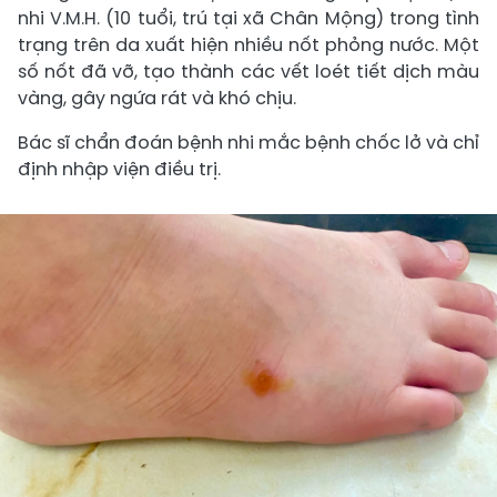
nhi V.M.H. (10 tuổi, trú tại xã Chân Mộng) trong tình
trạng trên da xuất hiện nhiều nốt phỏng nước. Một
số nốt đã vỡ, tạo thành các vết loét tiết dịch màu
vàng, gây ngứa rát và khó chịu.
Bác sĩ chẩn đoán bệnh nhi mắc bệnh chốc lở và chỉ
định nhập viện điều trị.