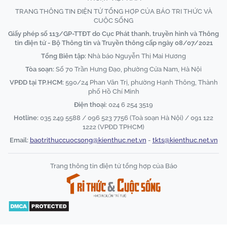
TRANG THÔNG TIN ĐIỆN TỬ TỔNG HỢP CỦA BÁO TRI THỨC VÀ
CUỘC SỐNG
Giấy phép số 113/GP-TTĐT do Cục Phát thanh, truyền hình và Thông
tin điện tử - Bộ Thông tin và Truyền thông cấp ngày 08/07/2021
Tổng Biên tập:
Nhà báo Nguyễn Thị Mai Hương
Tòa soạn:
Số 70 Trần Hưng Đạo, phường Cửa Nam, Hà Nội
VPĐD tại TP.HCM:
590/24 Phan Văn Trị, phường Hạnh Thông, Thành
phố Hồ Chí Minh
Điện thoại:
024 6 254 3519
Hotline:
035 249 5588 / 096 523 7756 (Toà soạn Hà Nội) / 091 122
1222 (VPĐD TPHCM)
Email:
baotrithuccuocsong@kienthuc.net.vn
-
tkts@kienthuc.net.vn
Trang thông tin điện tử tổng hợp của Báo