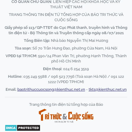
CƠ QUAN CHỦ QUẢN:
LIÊN HIỆP CÁC HỘI KHOA HỌC VÀ KỸ
THUẬT VIỆT NAM
TRANG THÔNG TIN ĐIỆN TỬ TỔNG HỢP CỦA BÁO TRI THỨC VÀ
CUỘC SỐNG
Giấy phép số 113/GP-TTĐT do Cục Phát thanh, truyền hình và Thông
tin điện tử - Bộ Thông tin và Truyền thông cấp ngày 08/07/2021
Tổng Biên tập:
Nhà báo Nguyễn Thị Mai Hương
Tòa soạn:
Số 70 Trần Hưng Đạo, phường Cửa Nam, Hà Nội
VPĐD tại TP.HCM:
590/24 Phan Văn Trị, phường Hạnh Thông, Thành
phố Hồ Chí Minh
Điện thoại:
024 6 254 3519
Hotline:
035 249 5588 / 096 523 7756 (Toà soạn Hà Nội) / 091 122
1222 (VPĐD TPHCM)
Email:
baotrithuccuocsong@kienthuc.net.vn
-
tkts@kienthuc.net.vn
Trang thông tin điện tử tổng hợp của Báo