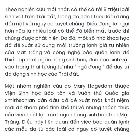
Theo nghiên cứu mới nhất, có thể có tới 8 triệu loài
sinh vật trên Trái đất, trong đó hơn 1 triệu loài đang
đối mặt với nguy cơ tuyệt chủng. Điều đáng lo ngại
hơn nữa là nhiều loài có thể đã biến mất trước khi
chúng được phát hiện. Do đó, một số nhà khoa học
đã đề xuất sử dụng môi trường lạnh giá tự nhiên
của Mặt trăng và công nghệ bảo quản lạnh để
thiết lập một ngân hàng sinh học, đưa các sinh vật
vào trạng thái tương tự như " ngủ đông " để duy trì
đa dạng sinh học của Trái đất.
Một nhóm nghiên cứu do Mary Hagedorn thuộc
Viện Sinh học Bảo tồn và Vườn thú Quốc gia
Smithsonian dẫn đầu đã đề xuất một khái niệm
mới để khám phá tính khả thi và những thách thức
của việc thiết lập một ngân hàng sinh học trên Mặt
Trăng. Điều này liên quan đến việc bảo quản lạnh
các mẫu da từ các loài có nguy cơ tuyệt chủng