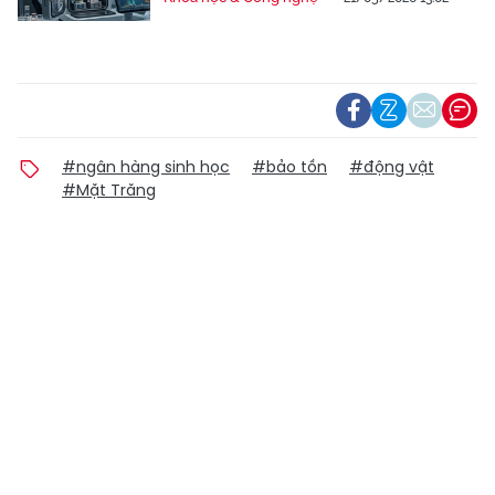
#ngân hàng sinh học
#bảo tồn
#động vật
#Mặt Trăng