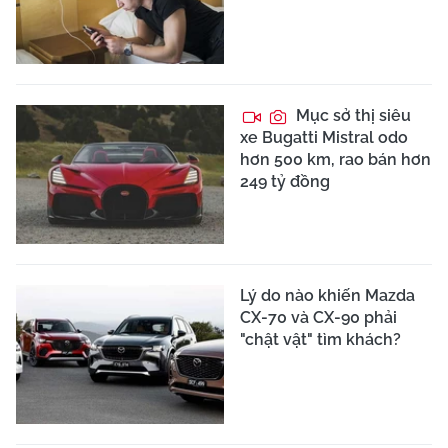
Mục sở thị siêu
xe Bugatti Mistral odo
hơn 500 km, rao bán hơn
249 tỷ đồng
Lý do nào khiến Mazda
CX-70 và CX-90 phải
"chật vật" tìm khách?