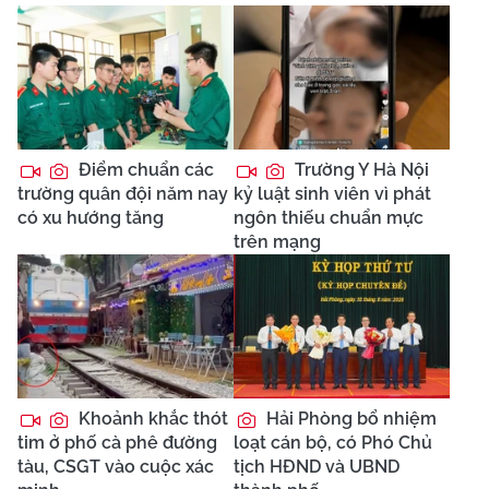
Điểm chuẩn các
Trường Y Hà Nội
trường quân đội năm nay
kỷ luật sinh viên vì phát
có xu hướng tăng
ngôn thiếu chuẩn mực
trên mạng
Khoảnh khắc thót
Hải Phòng bổ nhiệm
tim ở phố cà phê đường
loạt cán bộ, có Phó Chủ
tàu, CSGT vào cuộc xác
tịch HĐND và UBND