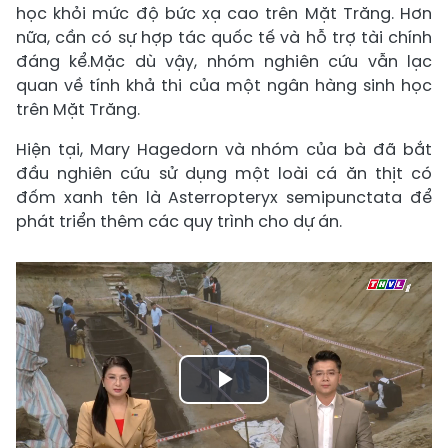
học khỏi mức độ bức xạ cao trên Mặt Trăng. Hơn
nữa, cần có sự hợp tác quốc tế và hỗ trợ tài chính
đáng kể.Mặc dù vậy, nhóm nghiên cứu vẫn lạc
quan về tính khả thi của một ngân hàng sinh học
trên Mặt Trăng.
Hiện tại, Mary Hagedorn và nhóm của bà đã bắt
đầu nghiên cứu sử dụng một loài cá ăn thịt có
đốm xanh tên là Asterropteryx semipunctata để
phát triển thêm các quy trình cho dự án.
Play
Video