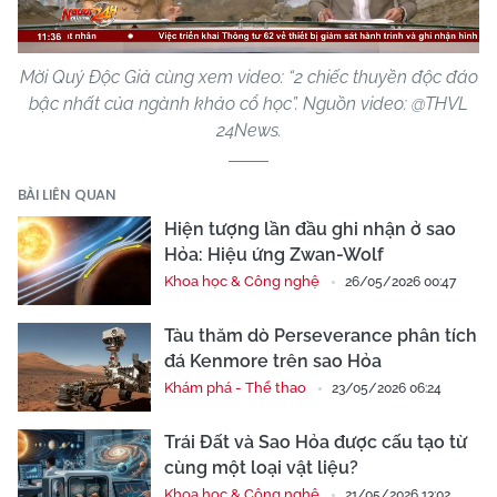
Mời Quý Độc Giả cùng xem video: “2 chiếc thuyền độc đáo
bậc nhất của ngành khảo cổ học”. Nguồn video: @THVL
24News.
BÀI LIÊN QUAN
Hiện tượng lần đầu ghi nhận ở sao
Hỏa: Hiệu ứng Zwan-Wolf
Khoa học & Công nghệ
26/05/2026 00:47
Tàu thăm dò Perseverance phân tích
đá Kenmore trên sao Hỏa
Khám phá - Thể thao
23/05/2026 06:24
Trái Đất và Sao Hỏa được cấu tạo từ
cùng một loại vật liệu?
Khoa học & Công nghệ
21/05/2026 13:02