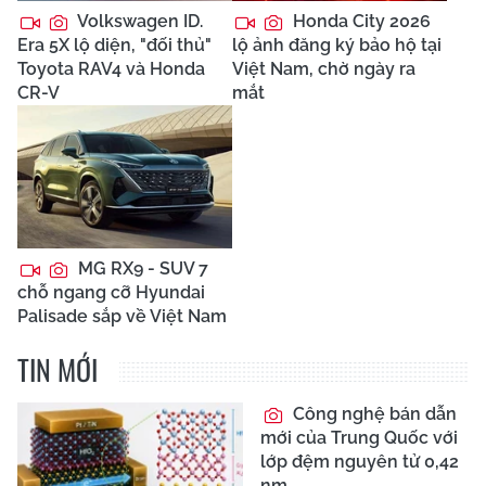
Volkswagen ID.
Honda City 2026
Era 5X lộ diện, "đối thủ"
lộ ảnh đăng ký bảo hộ tại
Toyota RAV4 và Honda
Việt Nam, chờ ngày ra
CR-V
mắt
MG RX9 - SUV 7
chỗ ngang cỡ Hyundai
Palisade sắp về Việt Nam
TIN MỚI
Công nghệ bán dẫn
mới của Trung Quốc với
lớp đệm nguyên tử 0,42
nm