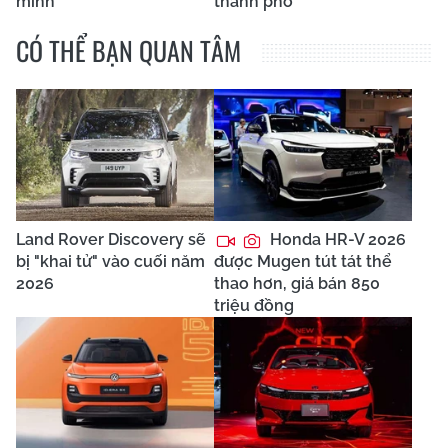
minh
thành phố
CÓ THỂ BẠN QUAN TÂM
Land Rover Discovery sẽ
Honda HR-V 2026
bị "khai tử" vào cuối năm
được Mugen tút tát thể
2026
thao hơn, giá bán 850
triệu đồng