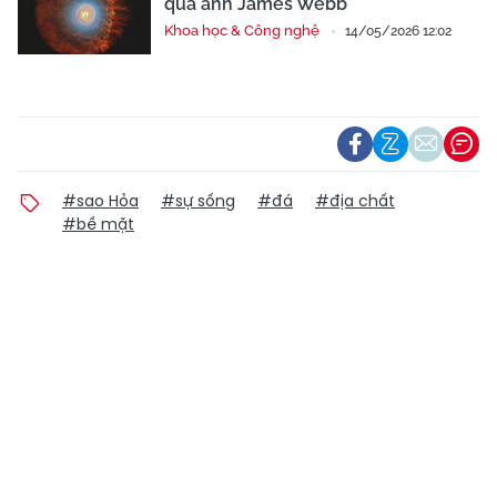
qua ảnh James Webb
Khoa học & Công nghệ
14/05/2026 12:02
#sao Hỏa
#sự sống
#đá
#địa chất
#bề mặt