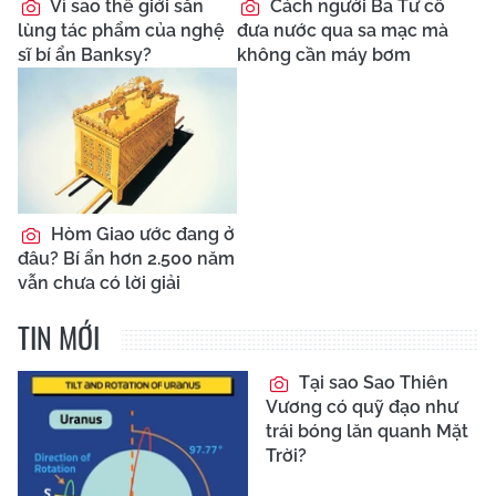
Vì sao thế giới săn
Cách người Ba Tư cổ
lùng tác phẩm của nghệ
đưa nước qua sa mạc mà
sĩ bí ẩn Banksy?
không cần máy bơm
Hòm Giao ước đang ở
đâu? Bí ẩn hơn 2.500 năm
vẫn chưa có lời giải
TIN MỚI
Tại sao Sao Thiên
Vương có quỹ đạo như
trái bóng lăn quanh Mặt
Trời?