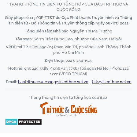
TRANG THÔNG TIN ĐIỆN TỬ TỔNG HỢP CỦA BÁO TRI THỨC VÀ
CUỘC SỐNG
Giấy phép số 113/GP-TTĐT do Cục Phát thanh, truyền hình và Thông
tin điện tử - Bộ Thông tin và Truyền thông cấp ngày 08/07/2021
Tổng Biên tập:
Nhà báo Nguyễn Thị Mai Hương
Tòa soạn:
Số 70 Trần Hưng Đạo, phường Cửa Nam, Hà Nội
VPĐD tại TP.HCM:
590/24 Phan Văn Trị, phường Hạnh Thông, Thành
phố Hồ Chí Minh
Điện thoại:
024 6 254 3519
Hotline:
035 249 5588 / 096 523 7756 (Toà soạn Hà Nội) / 091 122
1222 (VPĐD TPHCM)
Email:
baotrithuccuocsong@kienthuc.net.vn
-
tkts@kienthuc.net.vn
Trang thông tin điện tử tổng hợp của Báo