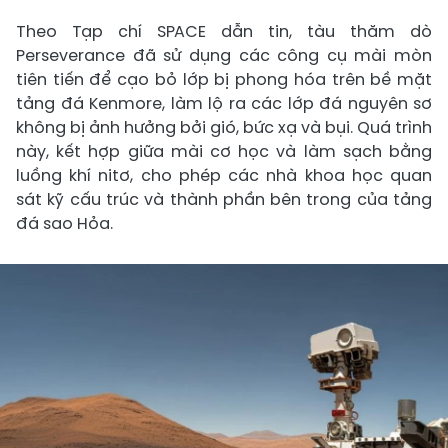
Theo Tạp chí SPACE dẫn tin, tàu thăm dò
Perseverance đã sử dụng các công cụ mài mòn
tiên tiến để cạo bỏ lớp bị phong hóa trên bề mặt
tảng đá Kenmore, làm lộ ra các lớp đá nguyên sơ
không bị ảnh hưởng bởi gió, bức xạ và bụi. Quá trình
này, kết hợp giữa mài cơ học và làm sạch bằng
luồng khí nitơ, cho phép các nhà khoa học quan
sát kỹ cấu trúc và thành phần bên trong của tảng
đá sao Hỏa.