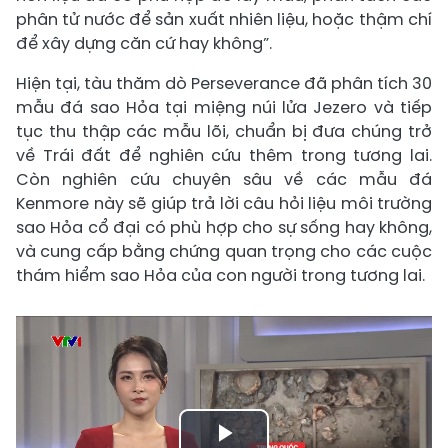
phân tử nước để sản xuất nhiên liệu, hoặc thậm chí
để xây dựng căn cứ hay không”.
Hiện tại, tàu thăm dò Perseverance đã phân tích 30
mẫu đá sao Hỏa tại miệng núi lửa Jezero và tiếp
tục thu thập các mẫu lõi, chuẩn bị đưa chúng trở
về Trái đất để nghiên cứu thêm trong tương lai.
Còn nghiên cứu chuyên sâu về các mẫu đá
Kenmore này sẽ giúp trả lời câu hỏi liệu môi trường
sao Hỏa cổ đại có phù hợp cho sự sống hay không,
và cung cấp bằng chứng quan trọng cho các cuộc
thám hiểm sao Hỏa của con người trong tương lai.