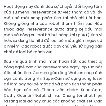
Hoạt động này đánh dấu sự chuyển đổi trọng tâm
của sứ mệnh Perseverance từ việc thăm dò và lấy
mẫu bề mặt sang phân tích tại chỗ chi tiết hơn.
Không giống như các robot thám hiểm sao Hỏa
trước đây, Perseverance được trang bị đầu mài
mòn và công cụ loại bỏ bụi bằng khí (gDRT) tinh vi
hơn, sử dụng tia nitơ để loại bỏ mẫu, giảm nguy cơ
ô nhiễm. Các robot trước đây chủ yếu sử dụng bàn
chải để loại bỏ mảnh vụn.
Sau khi quá trình mài mòn hoàn tất, các thiết bị
công nghệ cao của Perseverance ngay lập tức bắt
đầu phân tích. Camera góc rộng Watson chụp ảnh
cận cảnh, trong khi SuperCam sử dụng xung laser
để làm bay hơi bề mặt đá và phân tích thành phần
hóa học của nó. Thành viên nhóm SuperCam,
Cathy Quantin-Nataf, chỉ ra: "Chúng tôi phát hiện
ra rằng loại đá này chứa các khoáng chất sét. Các