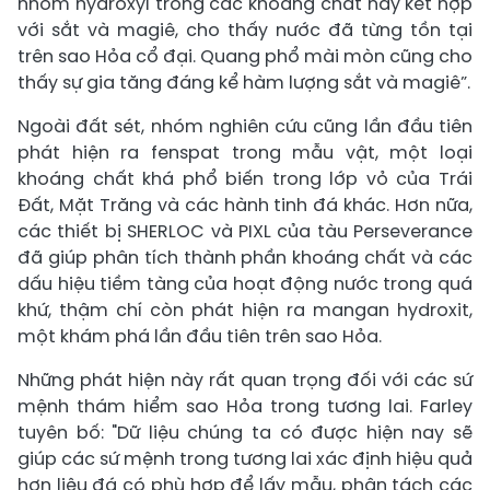
nhóm hydroxyl trong các khoáng chất này kết hợp
với sắt và magiê, cho thấy nước đã từng tồn tại
trên sao Hỏa cổ đại. Quang phổ mài mòn cũng cho
thấy sự gia tăng đáng kể hàm lượng sắt và magiê”.
Ngoài đất sét, nhóm nghiên cứu cũng lần đầu tiên
phát hiện ra fenspat trong mẫu vật, một loại
khoáng chất khá phổ biến trong lớp vỏ của Trái
Đất, Mặt Trăng và các hành tinh đá khác. Hơn nữa,
các thiết bị SHERLOC và PIXL của tàu Perseverance
đã giúp phân tích thành phần khoáng chất và các
dấu hiệu tiềm tàng của hoạt động nước trong quá
khứ, thậm chí còn phát hiện ra mangan hydroxit,
một khám phá lần đầu tiên trên sao Hỏa.
Những phát hiện này rất quan trọng đối với các sứ
mệnh thám hiểm sao Hỏa trong tương lai. Farley
tuyên bố: "Dữ liệu chúng ta có được hiện nay sẽ
giúp các sứ mệnh trong tương lai xác định hiệu quả
hơn liệu đá có phù hợp để lấy mẫu, phân tách các