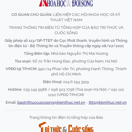
CƠ QUAN CHỦ QUẢN:
LIÊN HIỆP CÁC HỘI KHOA HỌC VÀ KỸ
THUẬT VIỆT NAM
TRANG THÔNG TIN ĐIỆN TỬ TỔNG HỢP CỦA BÁO TRI THỨC VÀ
CUỘC SỐNG
Giấy phép số 113/GP-TTĐT do Cục Phát thanh, truyền hình và Thông
tin điện tử - Bộ Thông tin và Truyền thông cấp ngày 08/07/2021
Tổng Biên tập:
Nhà báo Nguyễn Thị Mai Hương
Tòa soạn:
Số 70 Trần Hưng Đạo, phường Cửa Nam, Hà Nội
VPĐD tại TP.HCM:
590/24 Phan Văn Trị, phường Hạnh Thông, Thành
phố Hồ Chí Minh
Điện thoại:
024 6 254 3519
Hotline:
035 249 5588 / 096 523 7756 (Toà soạn Hà Nội) / 091 122
1222 (VPĐD TPHCM)
Email:
baotrithuccuocsong@kienthuc.net.vn
-
tkts@kienthuc.net.vn
Trang thông tin điện tử tổng hợp của Báo