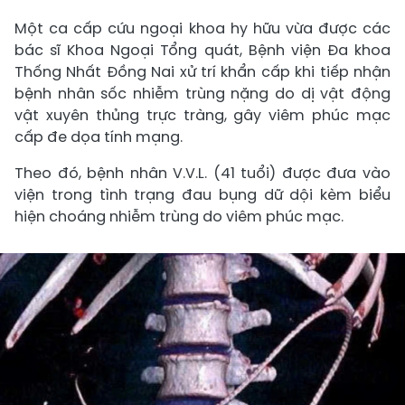
Một ca cấp cứu ngoại khoa hy hữu vừa được các
bác sĩ Khoa Ngoại Tổng quát, Bệnh viện Đa khoa
Thống Nhất Đồng Nai xử trí khẩn cấp khi tiếp nhận
bệnh nhân sốc nhiễm trùng nặng do dị vật động
vật xuyên thủng trực tràng, gây viêm phúc mạc
cấp đe dọa tính mạng.
Theo đó, bệnh nhân V.V.L. (41 tuổi) được đưa vào
viện trong tình trạng đau bụng dữ dội kèm biểu
hiện choáng nhiễm trùng do viêm phúc mạc.