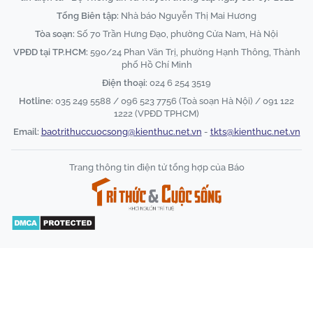
Tổng Biên tập:
Nhà báo Nguyễn Thị Mai Hương
Tòa soạn:
Số 70 Trần Hưng Đạo, phường Cửa Nam, Hà Nội
VPĐD tại TP.HCM:
590/24 Phan Văn Trị, phường Hạnh Thông, Thành
phố Hồ Chí Minh
Điện thoại:
024 6 254 3519
Hotline:
035 249 5588 / 096 523 7756 (Toà soạn Hà Nội) / 091 122
1222 (VPĐD TPHCM)
Email:
baotrithuccuocsong@kienthuc.net.vn
-
tkts@kienthuc.net.vn
Trang thông tin điện tử tổng hợp của Báo