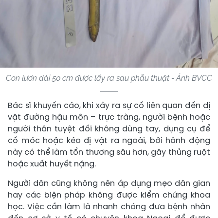
Con lươn dài 50 cm được lấy ra sau phẫu thuật - Ảnh BVCC
Bác sĩ khuyến cáo, khi xảy ra sự cố liên quan đến dị
vật đường hậu môn – trực tràng, người bệnh hoặc
người thân tuyệt đối không dùng tay, dụng cụ để
cố móc hoặc kéo dị vật ra ngoài, bởi hành động
này có thể làm tổn thương sâu hơn, gây thủng ruột
hoặc xuất huyết nặng.
Người dân cũng không nên áp dụng mẹo dân gian
hay các biện pháp không được kiểm chứng khoa
học. Việc cần làm là nhanh chóng đưa bệnh nhân