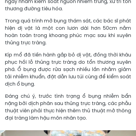
ngay nhằm kiểm soát nguồn nhiễm trùng, xử trí tổn
thương đường tiêu hóa.
Trong quá trình mở bụng thám sát, các bác sĩ phát
hiện dị vật là một con lươn dài hơn 50cm nằm
hoàn toàn trong khoang phúc mạc sau khi xuyên
thủng trực tràng.
Kíp mổ đã tiến hành gắp bỏ dị vật, đồng thời khâu
phục hồi lỗ thủng trực tràng do tổn thương xuyên
phá. Ổ bụng được rửa sạch nhiều lần nhằm giảm
tải nhiễm khuẩn, đặt dẫn lưu túi cùng để kiểm soát
dịch ổ bụng.
Đáng chú ý, trước tình trạng ổ bụng nhiễm bẩn
nặng bởi dịch phân sau thủng trực tràng, các phẫu
thuật viên phải thực hiện thêm thủ thuật mở thông
đại tràng làm hậu môn nhân tạo.