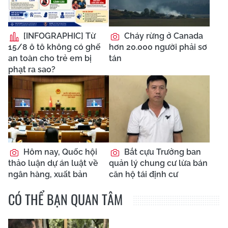
[INFOGRAPHIC] Từ
Cháy rừng ở Canada
15/8 ô tô không có ghế
hơn 20.000 người phải sơ
an toàn cho trẻ em bị
tán
phạt ra sao?
Hôm nay, Quốc hội
Bắt cựu Trưởng ban
thảo luận dự án luật về
quản lý chung cư lừa bán
ngân hàng, xuất bản
căn hộ tái định cư
CÓ THỂ BẠN QUAN TÂM