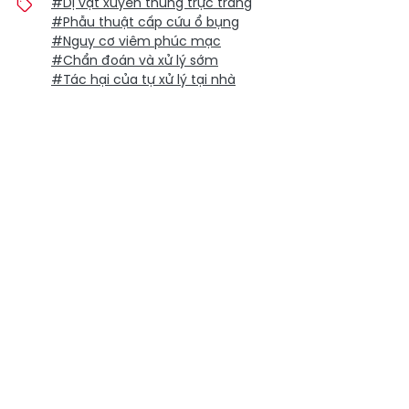
#Dị vật xuyên thủng trực tràng
#Phẫu thuật cấp cứu ổ bụng
#Nguy cơ viêm phúc mạc
#Chẩn đoán và xử lý sớm
#Tác hại của tự xử lý tại nhà