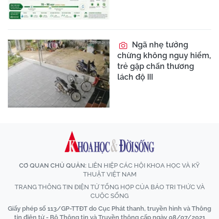
Ngã nhẹ tưởng
chừng không nguy hiểm,
trẻ gặp chấn thương
lách độ III
CƠ QUAN CHỦ QUẢN:
LIÊN HIỆP CÁC HỘI KHOA HỌC VÀ KỸ
THUẬT VIỆT NAM
TRANG THÔNG TIN ĐIỆN TỬ TỔNG HỢP CỦA BÁO TRI THỨC VÀ
CUỘC SỐNG
Giấy phép số 113/GP-TTĐT do Cục Phát thanh, truyền hình và Thông
tin điện tử - Bộ Thông tin và Truyền thông cấp ngày 08/07/2021