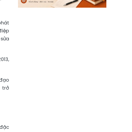
phát
điệp
 sửa
013,
 đạo
 trở
 đặc