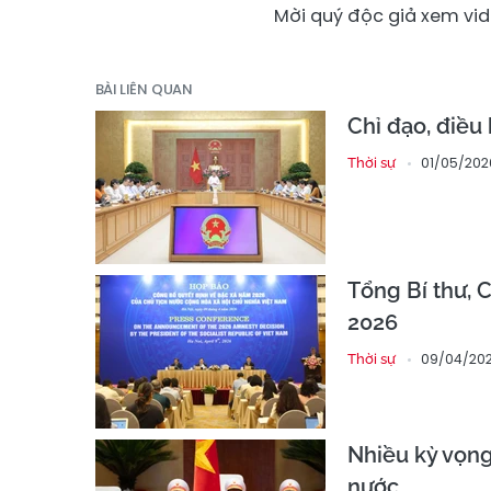
Mời quý độc giả xem vide
BÀI LIÊN QUAN
Chỉ đạo, điều
01/05/202
Thời sự
Tổng Bí thư, 
2026
09/04/202
Thời sự
Nhiều kỳ vọng
nước