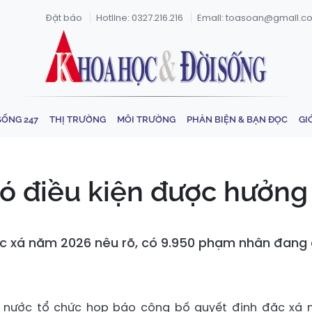
Đặt báo
Hotline: 0327.216.216
Email: toasoan@gmail.c
SỐNG 247
THỊ TRƯỜNG
MÔI TRƯỜNG
PHẢN BIỆN & BẠN ĐỌC
GI
ó điều kiện được hưởng
ặc xá năm 2026 nêu rõ, có 9.950 phạm nhân đang 
h nước tổ chức họp báo công bố quyết định đặc xá