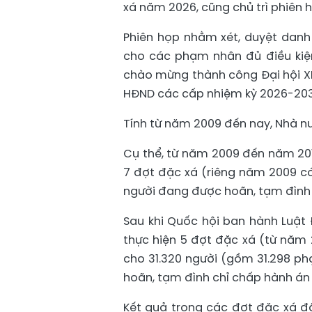
xá năm 2026, cũng chủ trì phiên 
Phiên họp nhằm xét, duyệt danh 
cho các phạm nhân đủ điều kiệ
chào mừng thành công Đại hội XI
HĐND các cấp nhiệm kỳ 2026-203
Tính từ năm 2009 đến nay, Nhà nư
Cụ thể, từ năm 2009 đến năm 201
7 đợt đặc xá (riêng năm 2009 có
người đang được hoãn, tạm đình 
Sau khi Quốc hội ban hành Luật
thực hiện 5 đợt đặc xá (từ năm
cho 31.320 người (gồm 31.298 p
hoãn, tạm đình chỉ chấp hành án 
Kết quả trong các đợt đặc xá đ