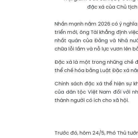
đặc xá của Chủ tịch 
Nhấn mạnh năm 2026 có ý nghĩa đ
triển mới, ông Tài khẳng định vi
nhất quán của Đảng và Nhà nước
chữa lỗi lầm và nỗ lực vươn lên b
Đặc xá là một trong những chế đ
thể chế hóa bằng Luật Đặc xá năm
Chính sách đặc xá thể hiện sự 
của dân tộc Việt Nam đối với nhữ
thành người có ích cho xã hội.
Trước đó, hôm 24/5, Phó Thủ tướ