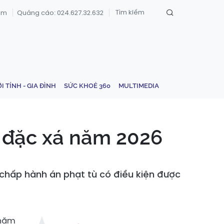
om
Quảng cáo: 024.627.32.632
ỚI TÍNH - GIA ĐÌNH
SỨC KHOẺ 360
MULTIMEDIA
 đặc xá năm 2026
chấp hành án phạt tù có điều kiện được
 năm