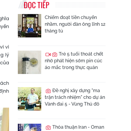
ĐỌC TIẾP
Chiếm đoạt tiền chuyển
ghĩa
nhầm, người đàn ông lĩnh 12
uyền
tháng tù
i vi
Trẻ 5 tuổi thoát chết
g lý
nhờ phát hiện sớm pin cúc
 của
áo mắc trong thực quản
sách
định
Đề nghị xây dựng "ma
trận trách nhiệm" cho dự án
Vành đai 5 - Vùng Thủ đô
Thỏa thuận Iran - Oman