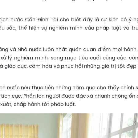
ch nước Cấn Đình Tài cho biết đây là sự kiện có ý n
sâu sắc, thể hiện sự nghiêm minh của pháp luật và tr
ảng và Nhà nước luôn nhất quán quan điểm mọi hành v
xử lý nghiêm minh, song mục tiêu cuối cùng của côn
là giáo dục, cảm hóa và phục hồi những giá trị tốt đẹp
ch nước nêu thực tiễn những năm qua cho thấy chính 
 tích cực. Phần lớn người được đặc xá nhanh chóng ổn 
xuất, chấp hành tốt pháp luật.