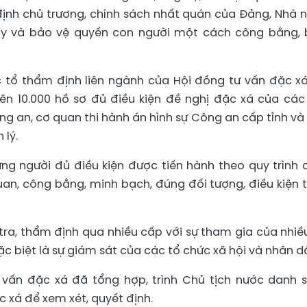
 định chủ trương, chính sách nhất quán của Đảng, Nhà 
đẩy và bảo vệ quyền con người một cách công bằng, 
c tổ thẩm định liên ngành của Hội đồng tư vấn đặc x
rên 10.000 hồ sơ đủ điều kiện đề nghị đặc xá của các 
g an, cơ quan thi hành án hình sự Công an cấp tỉnh và
 lý.
ững người đủ điều kiện được tiến hành theo quy trình 
uan, công bằng, minh bạch, đúng đối tượng, điều kiện 
tra, thẩm định qua nhiều cấp với sự tham gia của nhiề
 biệt là sự giám sát của các tổ chức xã hội và nhân d
 vấn đặc xá đã tổng hợp, trình Chủ tịch nước danh 
 xá để xem xét, quyết định.