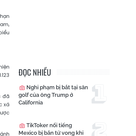
 hạn
Nam,
biểu
hiện
ĐỌC NHIỀU
.123
Nghi phạm bị bắt tại sân
golf của ông Trump ở
c đã
California
c xá
được
TikToker nổi tiếng
Mexico bị bắn tử vong khi
đánh