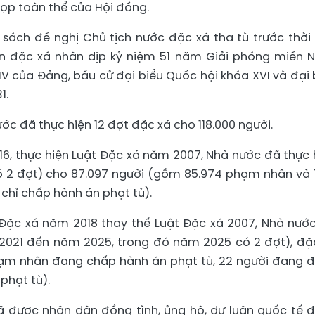
họp toàn thể của Hội đồng.
sách đề nghị Chủ tịch nước đặc xá tha tù trước thời
n đặc xá nhân dịp kỷ niệm 51 năm Giải phóng miền 
V của Đảng, bầu cử đại biểu Quốc hội khóa XVI và đại 
1.
ớc đã thực hiện 12 đợt đặc xá cho 118.000 người.
6, thực hiện Luật Đặc xá năm 2007, Nhà nước đã thực 
 2 đợt) cho 87.097 người (gồm 85.974 phạm nhân và 1
chỉ chấp hành án phạt tù).
 Đặc xá năm 2018 thay thế Luật Đặc xá 2007, Nhà nướ
 2021 đến năm 2025, trong đó năm 2025 có 2 đợt), đặ
hạm nhân đang chấp hành án phạt tù, 22 người đang 
phạt tù).
ã được nhân dân đồng tình, ủng hộ, dư luận quốc tế 