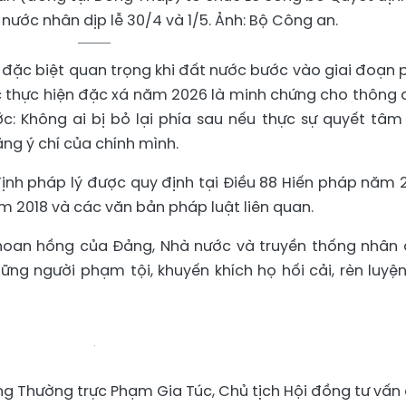
nước nhân dịp lễ 30/4 và 1/5. Ảnh: Bộ Công an.
ặc biệt quan trọng khi đất nước bước vào giai đoạn 
ệc thực hiện đặc xá năm 2026 là minh chứng cho thông 
: Không ai bị bỏ lại phía sau nếu thực sự quyết tâm
ằng ý chí của chính mình.
ịnh pháp lý được quy định tại Điều 88 Hiến pháp năm 2
 2018 và các văn bản pháp luật liên quan.
khoan hồng của Đảng, Nhà nước và truyền thống nhân
ng người phạm tội, khuyến khích họ hối cải, rèn luyện
ng Thường trực Phạm Gia Túc, Chủ tịch Hội đồng tư vấn