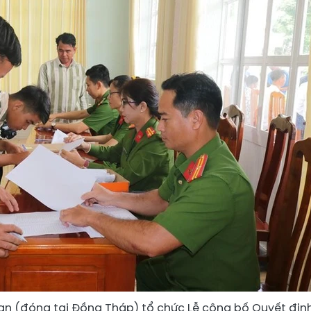
an (đóng tại Đồng Tháp) tổ chức Lễ công bố Quyết địn