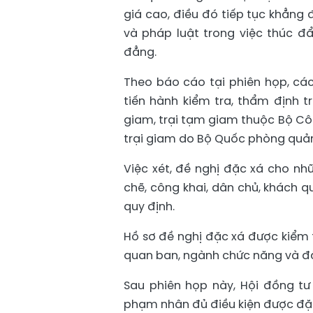
giá cao, điều đó tiếp tục khẳng
và pháp luật trong việc thúc 
đẳng.
Theo báo cáo tại phiên họp, cá
tiến hành kiểm tra, thẩm định t
giam, trại tạm giam thuộc Bộ Côn
trại giam do Bộ Quốc phòng quản
Việc xét, đề nghị đặc xá cho nh
chẽ, công khai, dân chủ, khách q
quy định.
Hồ sơ đề nghị đặc xá được kiểm 
quan ban, ngành chức năng và đặc
Sau phiên họp này, Hội đồng tư
phạm nhân đủ điều kiện được đặc