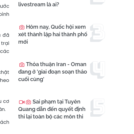
livestream là ai?
nước
bình
Hôm nay, Quốc hội xem
xét thành lập hai thành phố
á đã
mới
trại
 các
Thỏa thuận Iran - Oman
đang ở 'giai đoạn soạn thảo
chặt
cuối cùng'
theo
u cơ
Sai phạm tại Tuyên
ân.
Quang dẫn đến quyết định
thi lại toàn bộ các môn thi
sách