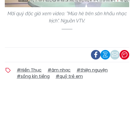
Mời quý độc giả xem video: "Mùa hè trên sân khấu nhạc
kịch". Nguồn VTV.
#Hiền Thục
#âm nhạc
#thiện nguyện
#sống kín tiếng
#quỹ trẻ em