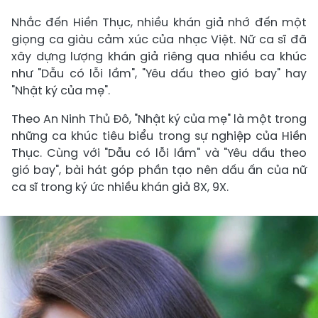
Nhắc đến Hiền Thục, nhiều khán giả nhớ đến một
giọng ca giàu cảm xúc của nhạc Việt. Nữ ca sĩ đã
xây dựng lượng khán giả riêng qua nhiều ca khúc
như "Dẫu có lỗi lầm", "Yêu dấu theo gió bay" hay
"Nhật ký của mẹ".
Theo An Ninh Thủ Đô, "Nhật ký của mẹ" là một trong
những ca khúc tiêu biểu trong sự nghiệp của Hiền
Thục. Cùng với "Dẫu có lỗi lầm" và "Yêu dấu theo
gió bay", bài hát góp phần tạo nên dấu ấn của nữ
ca sĩ trong ký ức nhiều khán giả 8X, 9X.