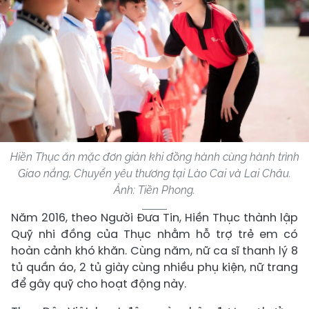
Hiền Thục ăn mặc đơn giản khi đồng hành cùng hành trình
Giao nắng, Chuyển yêu thương tại Lào Cai và Lai Châu.
Ảnh: Tiền Phong.
Năm 2016, theo Người Đưa Tin, Hiền Thục thành lập
Quỹ nhi đồng của Thục nhằm hỗ trợ trẻ em có
hoàn cảnh khó khăn. Cùng năm, nữ ca sĩ thanh lý 8
tủ quần áo, 2 tủ giày cùng nhiều phụ kiện, nữ trang
để gây quỹ cho hoạt động này.