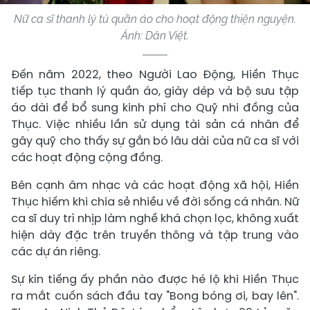
Nữ ca sĩ thanh lý tủ quần áo cho hoạt động thiện nguyện.
Ảnh: Dân Việt.
Đến năm 2022, theo Người Lao Động, Hiền Thục
tiếp tục thanh lý quần áo, giày dép và bộ sưu tập
áo dài để bổ sung kinh phí cho Quỹ nhi đồng của
Thục. Việc nhiều lần sử dụng tài sản cá nhân để
gây quỹ cho thấy sự gắn bó lâu dài của nữ ca sĩ với
các hoạt động cộng đồng.
Bên cạnh âm nhạc và các hoạt động xã hội, Hiền
Thục hiếm khi chia sẻ nhiều về đời sống cá nhân. Nữ
ca sĩ duy trì nhịp làm nghề khá chọn lọc, không xuất
hiện dày đặc trên truyền thông và tập trung vào
các dự án riêng.
Sự kín tiếng ấy phần nào được hé lộ khi Hiền Thục
ra mắt cuốn sách đầu tay "Bong bóng ơi, bay lên".