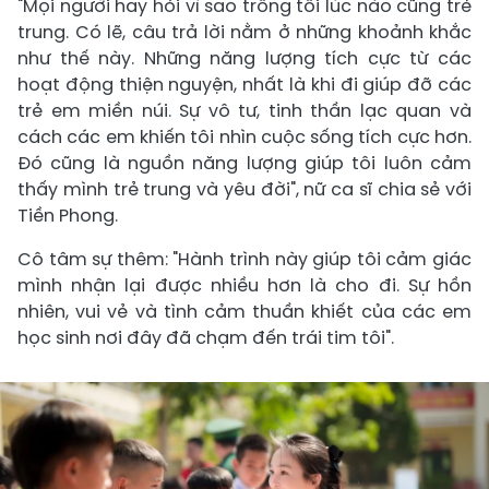
"Mọi người hay hỏi vì sao trông tôi lúc nào cũng trẻ
trung. Có lẽ, câu trả lời nằm ở những khoảnh khắc
như thế này. Những năng lượng tích cực từ các
hoạt động thiện nguyện, nhất là khi đi giúp đỡ các
trẻ em miền núi. Sự vô tư, tinh thần lạc quan và
cách các em khiến tôi nhìn cuộc sống tích cực hơn.
Đó cũng là nguồn năng lượng giúp tôi luôn cảm
thấy mình trẻ trung và yêu đời", nữ ca sĩ chia sẻ với
Tiền Phong.
Cô tâm sự thêm: "Hành trình này giúp tôi cảm giác
mình nhận lại được nhiều hơn là cho đi. Sự hồn
nhiên, vui vẻ và tình cảm thuần khiết của các em
học sinh nơi đây đã chạm đến trái tim tôi".