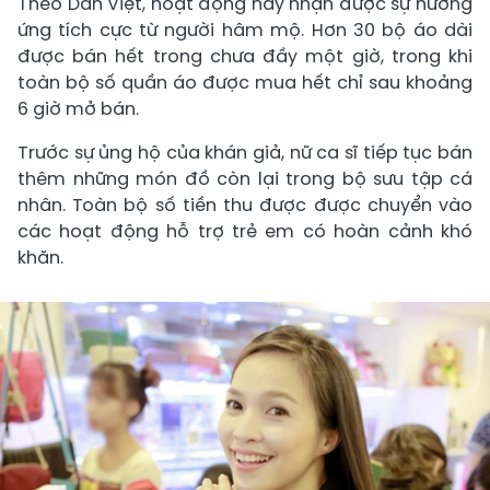
Theo Dân Việt, hoạt động này nhận được sự hưởng
ứng tích cực từ người hâm mộ. Hơn 30 bộ áo dài
được bán hết trong chưa đầy một giờ, trong khi
toàn bộ số quần áo được mua hết chỉ sau khoảng
6 giờ mở bán.
Trước sự ủng hộ của khán giả, nữ ca sĩ tiếp tục bán
thêm những món đồ còn lại trong bộ sưu tập cá
nhân. Toàn bộ số tiền thu được được chuyển vào
các hoạt động hỗ trợ trẻ em có hoàn cảnh khó
khăn.