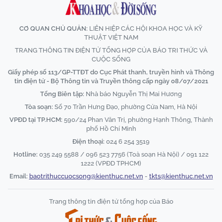
CƠ QUAN CHỦ QUẢN:
LIÊN HIỆP CÁC HỘI KHOA HỌC VÀ KỸ
THUẬT VIỆT NAM
TRANG THÔNG TIN ĐIỆN TỬ TỔNG HỢP CỦA BÁO TRI THỨC VÀ
CUỘC SỐNG
Giấy phép số 113/GP-TTĐT do Cục Phát thanh, truyền hình và Thông
tin điện tử - Bộ Thông tin và Truyền thông cấp ngày 08/07/2021
Tổng Biên tập:
Nhà báo Nguyễn Thị Mai Hương
Tòa soạn:
Số 70 Trần Hưng Đạo, phường Cửa Nam, Hà Nội
VPĐD tại TP.HCM:
590/24 Phan Văn Trị, phường Hạnh Thông, Thành
phố Hồ Chí Minh
Điện thoại:
024 6 254 3519
Hotline:
035 249 5588 / 096 523 7756 (Toà soạn Hà Nội) / 091 122
1222 (VPĐD TPHCM)
Email:
baotrithuccuocsong@kienthuc.net.vn
-
tkts@kienthuc.net.vn
Trang thông tin điện tử tổng hợp của Báo