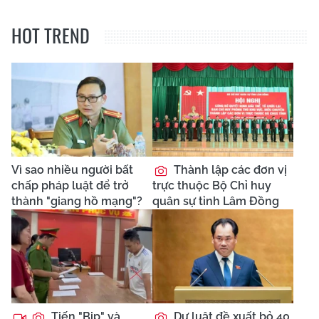
HOT TREND
Vì sao nhiều người bất
Thành lập các đơn vị
chấp pháp luật để trở
trực thuộc Bộ Chỉ huy
thành "giang hồ mạng"?
quân sự tỉnh Lâm Đồng
Tiến "Bịp" và
Dự luật đề xuất bỏ 40