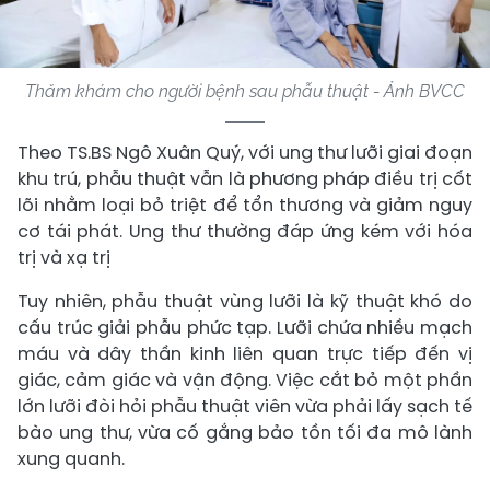
Thăm khám cho người bệnh sau phẫu thuật - Ảnh BVCC
Theo TS.BS Ngô Xuân Quý, với ung thư lưỡi giai đoạn
khu trú, phẫu thuật vẫn là phương pháp điều trị cốt
lõi nhằm loại bỏ triệt để tổn thương và giảm nguy
cơ tái phát. Ung thư thường đáp ứng kém với hóa
trị và xạ trị
Tuy nhiên, phẫu thuật vùng lưỡi là kỹ thuật khó do
cấu trúc giải phẫu phức tạp. Lưỡi chứa nhiều mạch
máu và dây thần kinh liên quan trực tiếp đến vị
giác, cảm giác và vận động. Việc cắt bỏ một phần
lớn lưỡi đòi hỏi phẫu thuật viên vừa phải lấy sạch tế
bào ung thư, vừa cố gắng bảo tồn tối đa mô lành
xung quanh.