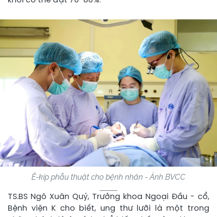
Ê-kíp phẫu thuật cho bệnh nhân - Ảnh BVCC
TS.BS Ngô Xuân Quý, Trưởng khoa Ngoại Đầu - cổ,
Bệnh viện K cho biết, ung thư lưỡi là một trong