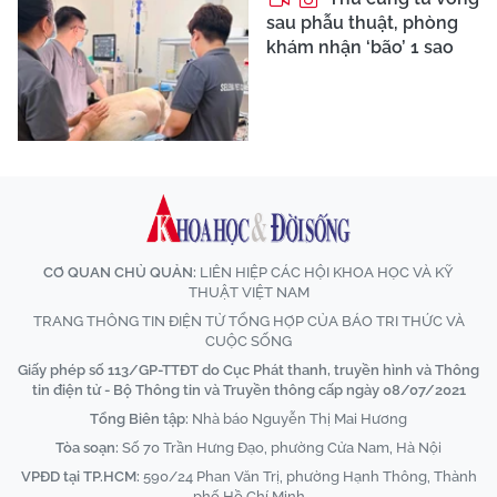
sau phẫu thuật, phòng
khám nhận ‘bão’ 1 sao
CƠ QUAN CHỦ QUẢN:
LIÊN HIỆP CÁC HỘI KHOA HỌC VÀ KỸ
THUẬT VIỆT NAM
TRANG THÔNG TIN ĐIỆN TỬ TỔNG HỢP CỦA BÁO TRI THỨC VÀ
CUỘC SỐNG
Giấy phép số 113/GP-TTĐT do Cục Phát thanh, truyền hình và Thông
tin điện tử - Bộ Thông tin và Truyền thông cấp ngày 08/07/2021
Tổng Biên tập:
Nhà báo Nguyễn Thị Mai Hương
Tòa soạn:
Số 70 Trần Hưng Đạo, phường Cửa Nam, Hà Nội
VPĐD tại TP.HCM:
590/24 Phan Văn Trị, phường Hạnh Thông, Thành
phố Hồ Chí Minh