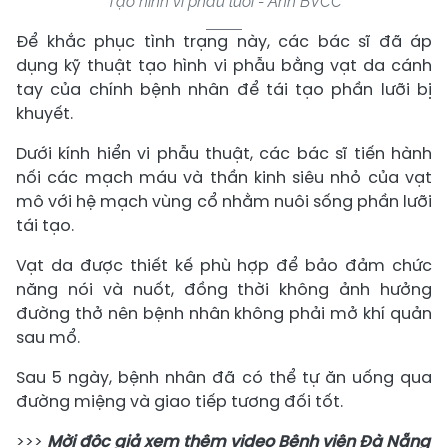
Tạo hình vi phẫu lưỡi - Ảnh BVCC
Để khắc phục tình trạng này, các bác sĩ đã áp
dụng kỹ thuật tạo hình vi phẫu bằng vạt da cánh
tay của chính bệnh nhân để tái tạo phần lưỡi bị
khuyết.
Dưới kính hiển vi phẫu thuật, các bác sĩ tiến hành
nối các mạch máu và thần kinh siêu nhỏ của vạt
mô với hệ mạch vùng cổ nhằm nuôi sống phần lưỡi
tái tạo.
Vạt da được thiết kế phù hợp để bảo đảm chức
năng nói và nuốt, đồng thời không ảnh hưởng
đường thở nên bệnh nhân không phải mở khí quản
sau mổ.
Sau 5 ngày, bệnh nhân đã có thể tự ăn uống qua
đường miệng và giao tiếp tương đối tốt.
>>>
Mời độc giả xem thêm video Bệnh viện Đà Nẵng