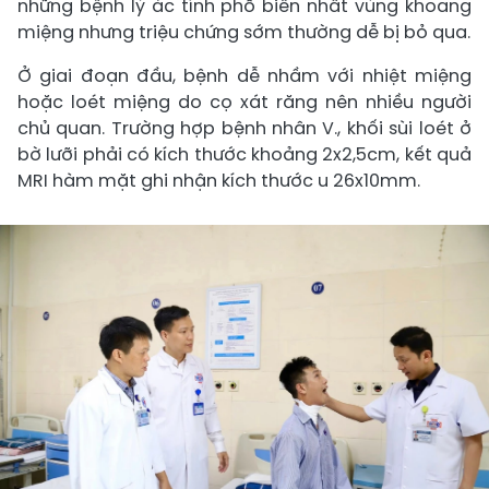
những bệnh lý ác tính phổ biến nhất vùng khoang
miệng nhưng triệu chứng sớm thường dễ bị bỏ qua.
Ở giai đoạn đầu, bệnh dễ nhầm với nhiệt miệng
hoặc loét miệng do cọ xát răng nên nhiều người
chủ quan. Trường hợp bệnh nhân V., khối sùi loét ở
bờ lưỡi phải có kích thước khoảng 2x2,5cm, kết quả
MRI hàm mặt ghi nhận kích thước u 26x10mm.