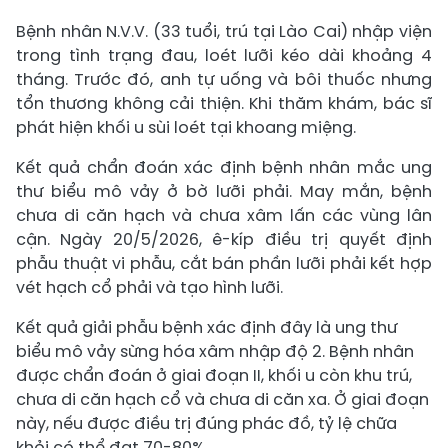
Bệnh nhân N.V.V. (33 tuổi, trú tại Lào Cai) nhập viện
trong tình trạng đau, loét lưỡi kéo dài khoảng 4
tháng. Trước đó, anh tự uống và bôi thuốc nhưng
tổn thương không cải thiện. Khi thăm khám, bác sĩ
phát hiện khối u sùi loét tại khoang miệng.
Kết quả chẩn đoán xác định bệnh nhân mắc ung
thư biểu mô vảy ở bờ lưỡi phải. May mắn, bệnh
chưa di căn hạch và chưa xâm lấn các vùng lân
cận. Ngày 20/5/2026, ê-kíp điều trị quyết định
phẫu thuật vi phẫu, cắt bán phần lưỡi phải kết hợp
vét hạch cổ phải và tạo hình lưỡi.
Kết quả giải phẫu bệnh xác định đây là ung thư
biểu mô vảy sừng hóa xâm nhập độ 2. Bệnh nhân
được chẩn đoán ở giai đoạn II, khối u còn khu trú,
chưa di căn hạch cổ và chưa di căn xa. Ở giai đoạn
này, nếu được điều trị đúng phác đồ, tỷ lệ chữa
khỏi có thể đạt 70-80%.