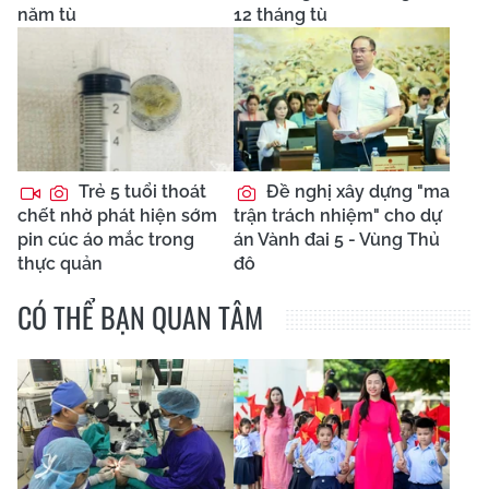
năm tù
12 tháng tù
Trẻ 5 tuổi thoát
Đề nghị xây dựng "ma
chết nhờ phát hiện sớm
trận trách nhiệm" cho dự
pin cúc áo mắc trong
án Vành đai 5 - Vùng Thủ
thực quản
đô
CÓ THỂ BẠN QUAN TÂM