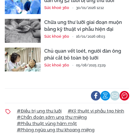
đàn ông 52 tuổi bị ung thư lưỡi
Sức khoẻ 360
30/01/2026 12:12
Chữa ung thư lưỡi giai đoạn muộn
bằng kỹ thuật vi phẫu hiện đại
Sức khoẻ 360
16/01/2026 08:03
Chủ quan vết loét, người đàn ông
phải cắt bỏ toàn bộ lưỡi
Sức khoẻ 360
05/08/2025 23:29
#Điều trị ung thư lưỡi
#Kỹ thuật vi phẫu tạo hình
#Chẩn đoán sớm ung thư miệng
#Phẫu thuật vùng hàm mặt
#Phòng ngừa ung thư khoang miệng