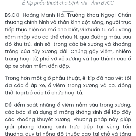
Ê-kíp phẫu thuật cho bệnh nhi - Ảnh BVCC
BS.CKII Hoàng Mạnh Hà, Trưởng khoa Ngoại Chấn
thương chỉnh hình và thần kinh cột sống, người trực
tiếp thực hiện ca mổ cho biết, vi khuẩn tụ cầu vàng
xâm nhập vào cơ thể cháu N. qua đường máu, sau
đó khu trú, sinh sôi trong các bè xương và khoảng
trống của tủy xương dài. Chúng gây viêm, nhiễm
trùng hoại tử, phá vỡ vỏ xương và tạo thành các ổ
áp xe phần mềm dồn dập.
Trong hơn một giờ phẫu thuật, ê-kíp đã nạo vét tối
đa các ổ áp xe, ổ viêm trong xương và cơ, đồng
thời loại bỏ các tổ chức hoại tử.
Để kiểm soát những ổ viêm nằm sâu trong xương,
các bác sĩ sử dụng xi măng kháng sinh để lấp đầy
các khoảng khuyết xương. Phương pháp này giúp
giải phóng kháng sinh trực tiếp tại vùng tổn
thương, duy trì nồng độ thuốc cao tại chỗ và tăng