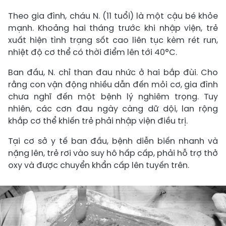
Theo gia đình, cháu N. (11 tuổi) là một cậu bé khỏe
mạnh. Khoảng hai tháng trước khi nhập viện, trẻ
xuất hiện tình trạng sốt cao liên tục kèm rét run,
nhiệt độ cơ thể có thời điểm lên tới 40°C.
Ban đầu, N. chỉ than đau nhức ở hai bắp đùi. Cho
rằng con vận động nhiều dẫn đến mỏi cơ, gia đình
chưa nghĩ đến một bệnh lý nghiêm trọng. Tuy
nhiên, các cơn đau ngày càng dữ dội, lan rộng
khắp cơ thể khiến trẻ phải nhập viện điều trị.
Tại cơ sở y tế ban đầu, bệnh diễn biến nhanh và
nặng lên, trẻ rơi vào suy hô hấp cấp, phải hỗ trợ thở
oxy và được chuyển khẩn cấp lên tuyến trên.