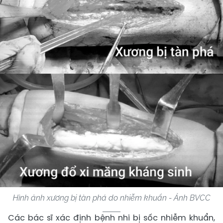
Hình ảnh xương bị tàn phá do nhiễm khuẩn - Ảnh BVCC
Các bác sĩ xác định bệnh nhi bị sốc nhiễm khuẩn,