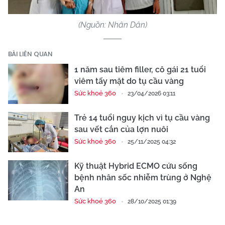
(Nguồn: Nhân Dân)
BÀI LIÊN QUAN
1 năm sau tiêm filler, cô gái 21 tuổi
viêm tấy mặt do tụ cầu vàng
Sức khoẻ 360
23/04/2026 03:11
Trẻ 14 tuổi nguy kịch vì tụ cầu vàng
sau vết cắn của lợn nuôi
Sức khoẻ 360
25/11/2025 04:32
Kỹ thuật Hybrid ECMO cứu sống
bệnh nhân sốc nhiễm trùng ở Nghệ
An
Sức khoẻ 360
28/10/2025 01:39