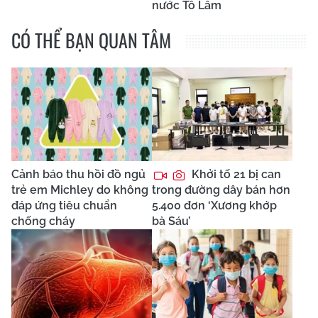
nước Tô Lâm
CÓ THỂ BẠN QUAN TÂM
Cảnh báo thu hồi đồ ngủ
Khởi tố 21 bị can
trẻ em Michley do không
trong đường dây bán hơn
đáp ứng tiêu chuẩn
5.400 đơn ‘Xương khớp
chống cháy
bà Sáu’