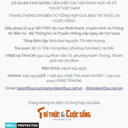
CƠ QUAN CHỦ QUẢN:
LIÊN HIỆP CÁC HỘI KHOA HỌC VÀ KỸ
THUẬT VIỆT NAM
TRANG THÔNG TIN ĐIỆN TỬ TỔNG HỢP CỦA BÁO TRI THỨC VÀ
CUỘC SỐNG
Giấy phép số 113/GP-TTĐT do Cục Phát thanh, truyền hình và Thông
tin điện tử - Bộ Thông tin và Truyền thông cấp ngày 08/07/2021
Tổng Biên tập:
Nhà báo Nguyễn Thị Mai Hương
Tòa soạn:
Số 70 Trần Hưng Đạo, phường Cửa Nam, Hà Nội
VPĐD tại TP.HCM:
590/24 Phan Văn Trị, phường Hạnh Thông, Thành
phố Hồ Chí Minh
Điện thoại:
024 6 254 3519
Hotline:
035 249 5588 / 096 523 7756 (Toà soạn Hà Nội) / 091 122
1222 (VPĐD TPHCM)
Email:
baotrithuccuocsong@kienthuc.net.vn
-
tkts@kienthuc.net.vn
Trang thông tin điện tử tổng hợp của Báo