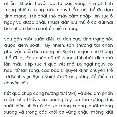
nhiễm khuẩn huyết do tụ cầu vàng – một tình
trạng nhiễm trùng máu nguy hiểm có thể đe dọa
tính mạng. Trẻ phải thở máy xâm nhập liên tục 6
ngày và được phẫu thuật dẫn lưu mủ ở cơ đùi hai
bên nhằm kiểm soát ổ nhiễm trùng.
Sau gần một tuần điều trị tích cực, tình trạng sốt
được kiểm soát. Tuy nhiên, tổn thương tại chân
phải vẫn diễn tiến nặng nề. Bệnh nhi gần như không
thể đi lại, đau nhức dữ dội vùng đùi phải, dịch mủ
lẫn máu tiếp tục rỉ qua vết mổ. Lo ngại nguy cơ
hoại tử lan rộng, các bác sĩ quyết định chuyển trẻ
tới Bệnh viện Bệnh Nhiệt đới Trung ương để điều trị
chuyên sâu.
Kết quả chụp cộng hưởng từ (MRI) và siêu âm phần
mềm cho thấy viêm xương tủy lan tỏa xương đùi,
xuất hiện nhiều ổ áp xe trong xương, dưới màng
xương và trong các khối cơ vùng chậu, mông, đùi