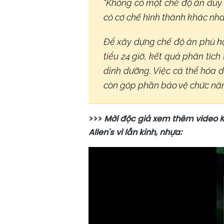
"Không có một chế độ ăn duy n
có cơ chế hình thành khác nha
Để xây dựng chế độ ăn phù h
tiểu 24 giờ, kết quả phân tí
dinh dưỡng. Việc cá thể hóa 
còn góp phần bảo vệ chức năn
>>>
Mời độc giả xem thêm video K
Allen's vì lẫn kính, nhựa: