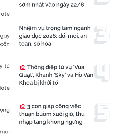
sớm nhất vào ngày 22/8
rate
Nhiệm vụ trọng tâm ngành
ngày
giáo dục 2026: đổi mới, an
toàn, số hóa
 cần
y từ
Thông điệp từ vụ 'Vua
Quạt', Khánh 'Sky' và Hồ Văn
Khoa bị khởi tố
late
3 con giáp công việc
động
thuận buồm xuôi gió, thu
nhập tăng không ngừng
 môi