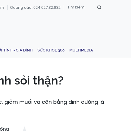
om
Quảng cáo: 024.627.32.632
ỚI TÍNH - GIA ĐÌNH
SỨC KHOẺ 360
MULTIMEDIA
h sỏi thận?
c, giảm muối và cân bằng dinh dưỡng là
ường