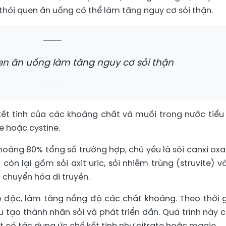
u thói quen ăn uống có thể làm tăng nguy cơ sỏi thận.
en ăn uống làm tăng nguy cơ sỏi thận
kết tinh của các khoáng chất và muối trong nước tiểu
te hoặc cystine.
hoảng 80% tổng số trường hợp, chủ yếu là sỏi canxi oxa
òn lại gồm sỏi axit uric, sỏi nhiễm trùng (struvite) và
n chuyển hóa di truyền.
cô đặc, làm tăng nồng độ các chất khoáng. Theo thời g
au tạo thành nhân sỏi và phát triển dần. Quá trình này 
ất có tác dụng ức chế kết tinh như citrate hoặc magie.