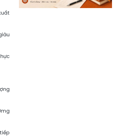
xuất
giàu
thực
ượng
00mg
tiếp