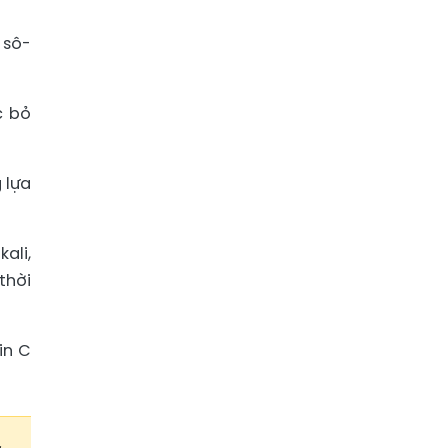
 sô-
c bỏ
 lựa
ali,
thời
in C