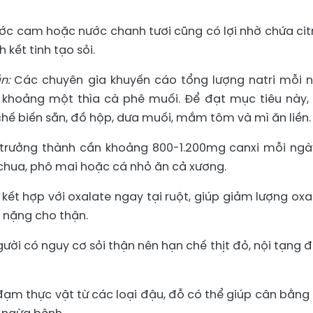
nước cam hoặc nước chanh tươi cũng có lợi nhờ chứa cit
 kết tinh tạo sỏi.
ần:
Các chuyên gia khuyến cáo tổng lượng natri mỗi 
 khoảng một thìa cà phê muối. Để đạt mục tiêu này,
ế biến sẵn, đồ hộp, dưa muối, mắm tôm và mì ăn liền.
 trưởng thành cần khoảng 800-1.200mg canxi mỗi ngà
 chua, phô mai hoặc cá nhỏ ăn cả xương.
ết hợp với oxalate ngay tại ruột, giúp giảm lượng oxa
 nặng cho thận.
ười có nguy cơ sỏi thận nên hạn chế thịt đỏ, nội tạng 
m thực vật từ các loại đậu, đỗ có thể giúp cân bằng