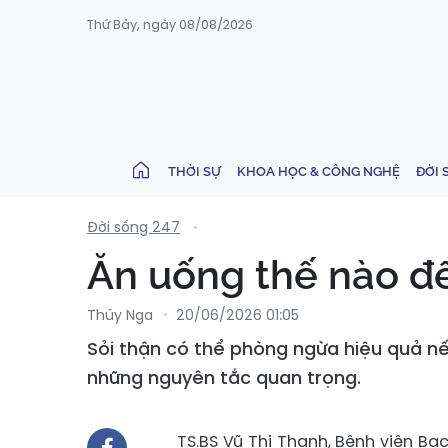
Thứ Bảy, ngày 08/08/2026
THỜI SỰ
KHOA HỌC & CÔNG NGHỆ
ĐỜI 
Đời sống 247
Ăn uống thế nào để
Thúy Nga
20/06/2026 01:05
Sỏi thận có thể phòng ngừa hiệu quả nế
những nguyên tắc quan trọng.
TS.BS Vũ Thị Thanh, Bệnh viện Bạ