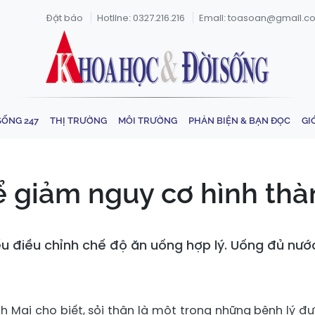
Đặt báo
Hotline: 0327.216.216
Email: toasoan@gmail.c
SỐNG 247
THỊ TRƯỜNG
MÔI TRƯỜNG
PHẢN BIỆN & BẠN ĐỌC
GI
 giảm nguy cơ hình thàn
u điều chỉnh chế độ ăn uống hợp lý. Uống đủ nướ
ch Mai cho biết, sỏi thận là một trong những bệnh lý đ