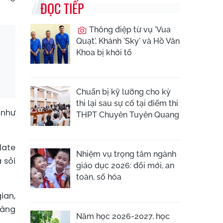
ĐỌC TIẾP
Thông điệp từ vụ 'Vua
Quạt', Khánh 'Sky' và Hồ Văn
Khoa bị khởi tố
Chuẩn bị kỹ lưỡng cho kỳ
thi lại sau sự cố tại điểm thi
 như
THPT Chuyên Tuyên Quang
late
Nhiệm vụ trọng tâm ngành
 sỏi
giáo dục 2026: đổi mới, an
toàn, số hóa
ian,
càng
Năm học 2026-2027, học