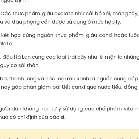
 ngừa bệnh.
:
Các thực phẩm giàu oxalate như cải bó xôi, măng tây,
iều và đậu phộng cần được sử dụng ở mức hợp lý.
 kết hợp cùng nguồn thực phẩm giàu canxi hoặc luộ
late.
su, đậu Hà Lan cùng các loại trái cây như lê, mận là những
uy cơ sỏi thận.
 bơ, thanh long và các loại rau xanh là nguồn cung cấp k
này góp phần giảm bài tiết canxi qua nước tiểu, đồng 
người dân không nên tự ý sử dụng các chế phẩm vitam
hưa có chỉ định của bác sĩ.