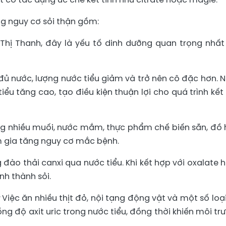
g nguy cơ sỏi thận gồm:
Thị Thanh, đây là yếu tố dinh dưỡng quan trọng nhất 
đủ nước, lượng nước tiểu giảm và trở nên cô đặc hơn. 
ểu tăng cao, tạo điều kiện thuận lợi cho quá trình kết 
ng nhiều muối, nước mắm, thực phẩm chế biến sẵn, đồ 
m gia tăng nguy cơ mắc bệnh.
 đào thải canxi qua nước tiểu. Khi kết hợp với oxalate 
nh thành sỏi.
:
Việc ăn nhiều thịt đỏ, nội tạng động vật và một số loại
ng độ axit uric trong nước tiểu, đồng thời khiến môi tr