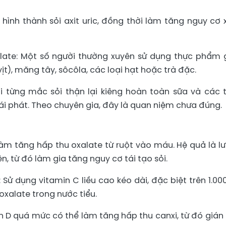
ự hình thành sỏi axit uric, đồng thời làm tăng nguy cơ 
late: Một số người thường xuyên sử dụng thực phẩm 
ịt), măng tây, sôcôla, các loại hạt hoặc trà đặc.
ời từng mắc sỏi thận lại kiêng hoàn toàn sữa và các 
tái phát. Theo chuyên gia, đây là quan niệm chưa đúng.
làm tăng hấp thu oxalate từ ruột vào máu. Hệ quả là l
n, từ đó làm gia tăng nguy cơ tái tạo sỏi.
: Sử dụng vitamin C liều cao kéo dài, đặc biệt trên 1.0
oxalate trong nước tiểu.
in D quá mức có thể làm tăng hấp thu canxi, từ đó gián 