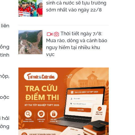
sinh cả nước sẽ tựu trường
sớm nhất vào ngày 22/8
liên
Thời tiết ngày 7/8:
Mưa rào, dông và cảnh báo
Nồng
nguy hiểm tại nhiều khu
tinh
vực
hộp,
hoặc
 hải
ường