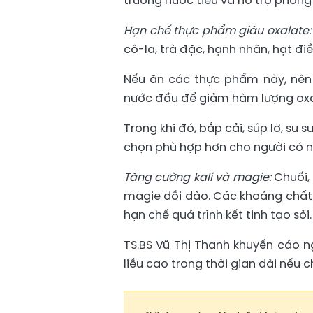
trường nước tiểu và hỗ trợ phòng
Hạn chế thực phẩm giàu oxalate
cô-la, trà đặc, hạnh nhân, hạt đ
Nếu ăn các thực phẩm này, nên
nước đầu để giảm hàm lượng oxa
Trong khi đó, bắp cải, súp lơ, su 
chọn phù hợp hơn cho người có ng
Tăng cường kali và magie:
Chuối,
magie dồi dào. Các khoáng chất 
hạn chế quá trình kết tinh tạo sỏi.
TS.BS Vũ Thị Thanh khuyến cáo 
liều cao trong thời gian dài nếu c