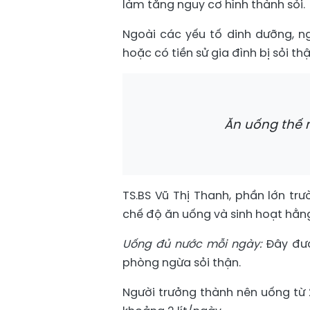
làm tăng nguy cơ hình thành sỏi.
Ngoài các yếu tố dinh dưỡng, ng
hoặc có tiền sử gia đình bị sỏi 
Ăn uống thế 
TS.BS Vũ Thị Thanh, phần lớn t
chế độ ăn uống và sinh hoạt hằn
Uống đủ nước mỗi ngày:
Đây đượ
phòng ngừa sỏi thận.
Người trưởng thành nên uống từ 2