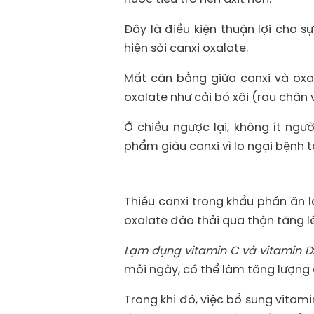
Đây là điều kiện thuận lợi cho s
hiện sỏi canxi oxalate.
Mất cân bằng giữa canxi và oxa
oxalate như cải bó xôi (rau chân v
Ở chiều ngược lại, không ít ngư
phẩm giàu canxi vì lo ngại bệnh 
Thiếu canxi trong khẩu phần ăn 
oxalate đào thải qua thận tăng lê
Lạm dụng vitamin C và vitamin D
mỗi ngày, có thể làm tăng lượng 
Trong khi đó, việc bổ sung vitam