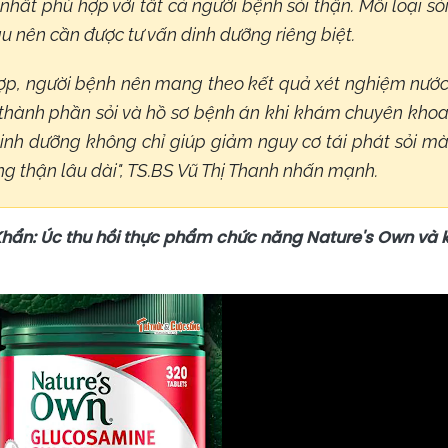
hất phù hợp với tất cả người bệnh sỏi thận. Mỗi loại sỏ
u nên cần được tư vấn dinh dưỡng riêng biệt.
ợp, người bệnh nên mang theo kết quả xét nghiệm nướ
ch thành phần sỏi và hồ sơ bệnh án khi khám chuyên kho
dinh dưỡng không chỉ giúp giảm nguy cơ tái phát sỏi m
g thận lâu dài", TS.BS Vũ Thị Thanh nhấn mạnh.
hẩn: Úc thu hồi thực phẩm chức năng Nature's Own và 