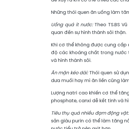
Những thói quen ăn uống làm tăn
Uống quá ít nước:
Theo TS.BS Vũ 
quan đến sự hình thành sỏi thận.
Khi cơ thể không được cung cấp 
độ các khoáng chất trong nước ti
và hình thành sỏi.
Ăn mặn kéo dài:
Thói quen sử dụ
dưa muối hay mì ăn liền cũng là
Lượng natri cao khiến cơ thể tăng
phosphate, canxi dễ kết tinh và hì
Tiêu thụ quá nhiều đạm động vật
sản giàu purin có thể làm tăng nồ
nước tiểu trở nên axit hơn.