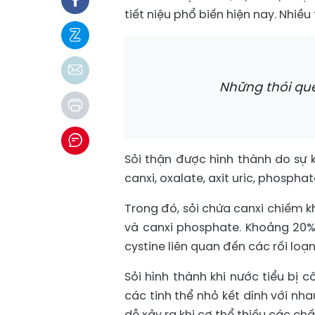
tiết niệu phổ biến hiện nay. Nhiề
Những thói qu
Sỏi thận được hình thành do sự 
canxi, oxalate, axit uric, phospha
Trong đó, sỏi chứa canxi chiếm k
và canxi phosphate. Khoảng 20% c
cystine liên quan đến các rối loạ
Sỏi hình thành khi nước tiểu bị 
các tinh thể nhỏ kết dính với nh
dễ xảy ra khi cơ thể thiếu các ch