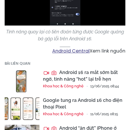
Video
Tính năng quay lại có tiên đoán từng được Google quảng
bá gặp lỗi trên Android 16.
Android Central
Xem link nguồn
BÀI LIÊN QUAN
Android 16 ra mắt sớm bất
ngờ, tính năng “hot” lại trễ hẹn
Khoa học & Công nghệ
13/06/2025 08:44
Google tung ra Android 16 cho điện
thoại Pixel
Khoa học & Công nghệ
11/06/2025 08:15
Android “ăn đứt” iPhone ở