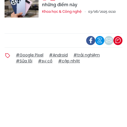
những điểm này
Khoa học & Công nghệ
03/06/2025 01:10
#Google Pixel
#Android
#trải nghiệm
#Sửa lỗi
#sự cố
#cập nhật