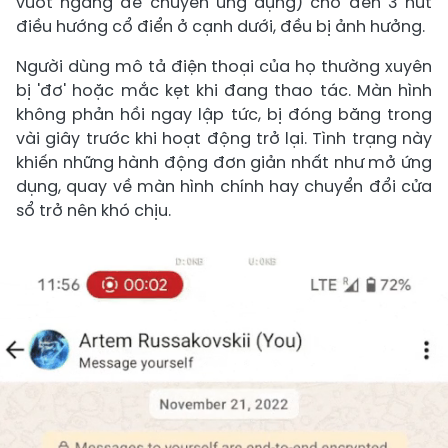
vuốt ngang để chuyển ứng dụng) cho đến 3 nút
điều hướng cổ điển ở cạnh dưới, đều bị ảnh hưởng.
Người dùng mô tả điện thoại của họ thường xuyên
bị 'đơ' hoặc mắc kẹt khi đang thao tác. Màn hình
không phản hồi ngay lập tức, bị đóng băng trong
vài giây trước khi hoạt động trở lại. Tình trạng này
khiến những hành động đơn giản nhất như mở ứng
dụng, quay về màn hình chính hay chuyển đổi cửa
sổ trở nên khó chịu.