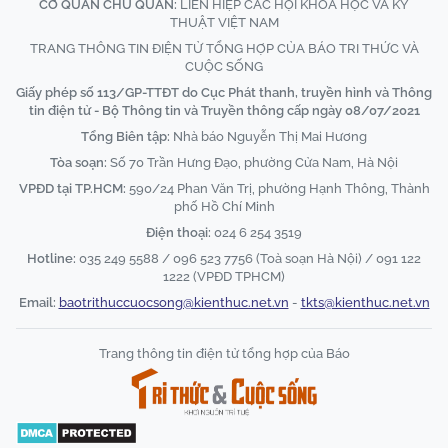
CƠ QUAN CHỦ QUẢN:
LIÊN HIỆP CÁC HỘI KHOA HỌC VÀ KỸ
THUẬT VIỆT NAM
TRANG THÔNG TIN ĐIỆN TỬ TỔNG HỢP CỦA BÁO TRI THỨC VÀ
CUỘC SỐNG
Giấy phép số 113/GP-TTĐT do Cục Phát thanh, truyền hình và Thông
tin điện tử - Bộ Thông tin và Truyền thông cấp ngày 08/07/2021
Tổng Biên tập:
Nhà báo Nguyễn Thị Mai Hương
Tòa soạn:
Số 70 Trần Hưng Đạo, phường Cửa Nam, Hà Nội
VPĐD tại TP.HCM:
590/24 Phan Văn Trị, phường Hạnh Thông, Thành
phố Hồ Chí Minh
Điện thoại:
024 6 254 3519
Hotline:
035 249 5588 / 096 523 7756 (Toà soạn Hà Nội) / 091 122
1222 (VPĐD TPHCM)
Email:
baotrithuccuocsong@kienthuc.net.vn
-
tkts@kienthuc.net.vn
Trang thông tin điện tử tổng hợp của Báo