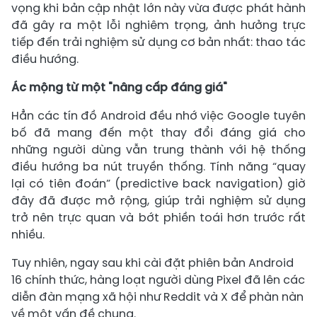
vọng khi bản cập nhật lớn này vừa được phát hành
đã gây ra một lỗi nghiêm trọng, ảnh hưởng trực
tiếp đến trải nghiệm sử dụng cơ bản nhất: thao tác
điều hướng.
Ác mộng từ một "nâng cấp đáng giá"
Hẳn các tín đồ Android đều nhớ việc Google tuyên
bố đã mang đến một thay đổi đáng giá cho
những người dùng vẫn trung thành với hệ thống
điều hướng ba nút truyền thống. Tính năng “quay
lại có tiên đoán” (predictive back navigation) giờ
đây đã được mở rộng, giúp trải nghiệm sử dụng
trở nên trực quan và bớt phiền toái hơn trước rất
nhiều.
Tuy nhiên, ngay sau khi cài đặt phiên bản Android
16 chính thức, hàng loạt người dùng Pixel đã lên các
diễn đàn mạng xã hội như Reddit và X để phàn nàn
về một vấn đề chung.