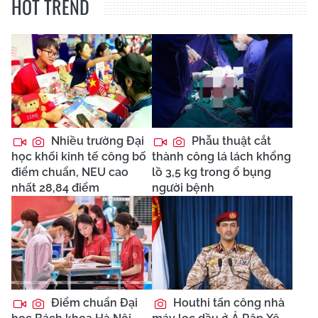
HOT TREND
Nhiều trường Đại
Phẫu thuật cắt
học khối kinh tế công bố
thành công lá lách khổng
điểm chuẩn, NEU cao
lồ 3,5 kg trong ổ bụng
nhất 28,84 điểm
người bệnh
Điểm chuẩn Đại
Houthi tấn công nhà