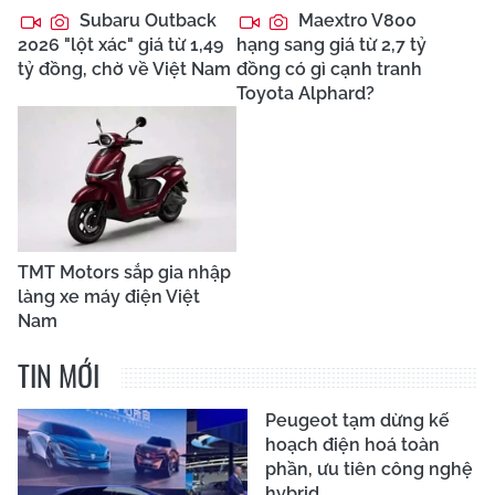
Subaru Outback
Maextro V800
2026 "lột xác" giá từ 1,49
hạng sang giá từ 2,7 tỷ
tỷ đồng, chờ về Việt Nam
đồng có gì cạnh tranh
Toyota Alphard?
TMT Motors sắp gia nhập
làng xe máy điện Việt
Nam
TIN MỚI
Peugeot tạm dừng kế
hoạch điện hoá toàn
phần, ưu tiên công nghệ
hybrid