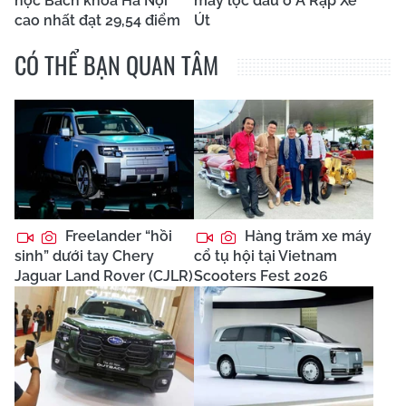
học Bách khoa Hà Nội
máy lọc dầu ở Ả Rập Xê
cao nhất đạt 29,54 điểm
Út
CÓ THỂ BẠN QUAN TÂM
Freelander “hồi
Hàng trăm xe máy
sinh” dưới tay Chery
cổ tụ hội tại Vietnam
Jaguar Land Rover (CJLR)
Scooters Fest 2026