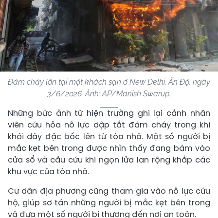
Đám cháy lớn tại một khách sạn ở New Delhi, Ấn Độ, ngày
3/6/2026. Ảnh: AP/Manish Swarup.
Những bức ảnh từ hiện trường ghi lại cảnh nhân
viên cứu hỏa nỗ lực dập tắt đám cháy trong khi
khói dày đặc bốc lên từ tòa nhà. Một số người bị
mắc kẹt bên trong được nhìn thấy đang bám vào
cửa sổ và cầu cứu khi ngọn lửa lan rộng khắp các
khu vực của tòa nhà.
Cư dân địa phương cũng tham gia vào nỗ lực cứu
hộ, giúp sơ tán những người bị mắc kẹt bên trong
và đưa một số người bị thương đến nơi an toàn.