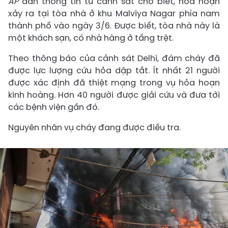
AP
dẫn thông tin từ cảnh sát cho biết, hỏa hoạn
xảy ra tại tòa nhà ở khu Malviya Nagar phía nam
thành phố vào ngày 3/6. Được biết, tòa nhà này là
một khách sạn, có nhà hàng ở tầng trệt.
Theo thông báo của cảnh sát Delhi, đám cháy đã
được lực lượng cứu hỏa dập tắt. Ít nhất 21 người
được xác định đã thiệt mạng trong vụ hỏa hoạn
kinh hoàng. Hơn 40 người được giải cứu và đưa tới
các bệnh viện gần đó.
Nguyên nhân vụ cháy đang được điều tra.