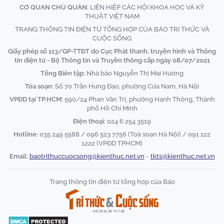
CƠ QUAN CHỦ QUẢN:
LIÊN HIỆP CÁC HỘI KHOA HỌC VÀ KỸ
THUẬT VIỆT NAM
TRANG THÔNG TIN ĐIỆN TỬ TỔNG HỢP CỦA BÁO TRI THỨC VÀ
CUỘC SỐNG
Giấy phép số 113/GP-TTĐT do Cục Phát thanh, truyền hình và Thông
tin điện tử - Bộ Thông tin và Truyền thông cấp ngày 08/07/2021
Tổng Biên tập:
Nhà báo Nguyễn Thị Mai Hương
Tòa soạn:
Số 70 Trần Hưng Đạo, phường Cửa Nam, Hà Nội
VPĐD tại TP.HCM:
590/24 Phan Văn Trị, phường Hạnh Thông, Thành
phố Hồ Chí Minh
Điện thoại:
024 6 254 3519
Hotline:
035 249 5588 / 096 523 7756 (Toà soạn Hà Nội) / 091 122
1222 (VPĐD TPHCM)
Email:
baotrithuccuocsong@kienthuc.net.vn
-
tkts@kienthuc.net.vn
Trang thông tin điện tử tổng hợp của Báo