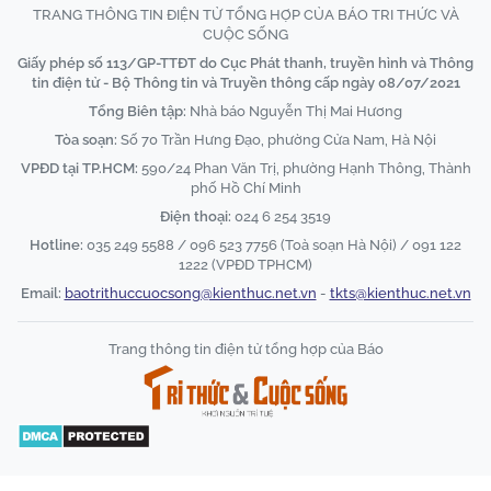
TRANG THÔNG TIN ĐIỆN TỬ TỔNG HỢP CỦA BÁO TRI THỨC VÀ
CUỘC SỐNG
Giấy phép số 113/GP-TTĐT do Cục Phát thanh, truyền hình và Thông
tin điện tử - Bộ Thông tin và Truyền thông cấp ngày 08/07/2021
Tổng Biên tập:
Nhà báo Nguyễn Thị Mai Hương
Tòa soạn:
Số 70 Trần Hưng Đạo, phường Cửa Nam, Hà Nội
VPĐD tại TP.HCM:
590/24 Phan Văn Trị, phường Hạnh Thông, Thành
phố Hồ Chí Minh
Điện thoại:
024 6 254 3519
Hotline:
035 249 5588 / 096 523 7756 (Toà soạn Hà Nội) / 091 122
1222 (VPĐD TPHCM)
Email:
baotrithuccuocsong@kienthuc.net.vn
-
tkts@kienthuc.net.vn
Trang thông tin điện tử tổng hợp của Báo