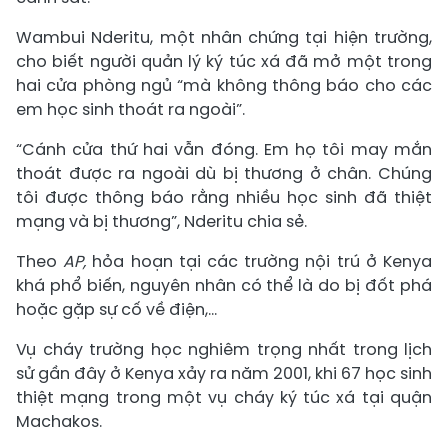
Wambui Nderitu, một nhân chứng tại hiện trường,
cho biết người quản lý ký túc xá đã mở một trong
hai cửa phòng ngủ “mà không thông báo cho các
em học sinh thoát ra ngoài”.
“Cánh cửa thứ hai vẫn đóng. Em họ tôi may mắn
thoát được ra ngoài dù bị thương ở chân. Chúng
tôi được thông báo rằng nhiều học sinh đã thiệt
mạng và bị thương”, Nderitu chia sẻ.
Theo
AP,
hỏa hoạn tại các trường nội trú ở Kenya
khá phổ biến, nguyên nhân có thể là do bị đốt phá
hoặc gặp sự cố về điện,...
Vụ cháy trường học nghiêm trọng nhất trong lịch
sử gần đây ở Kenya xảy ra năm 2001, khi 67 học sinh
thiệt mạng trong một vụ cháy ký túc xá tại quận
Machakos.