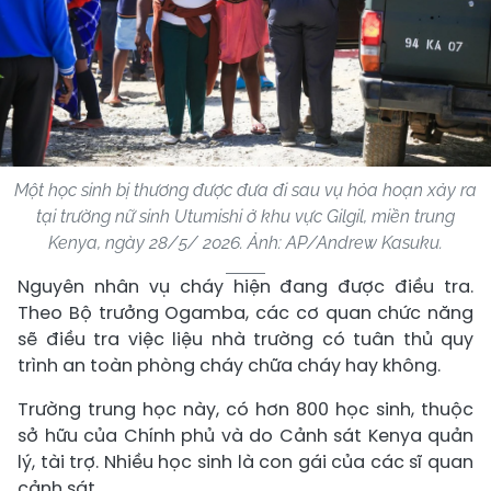
Một học sinh bị thương được đưa đi sau vụ hỏa hoạn xảy ra
tại trường nữ sinh Utumishi ở khu vực Gilgil, miền trung
Kenya, ngày 28/5/ 2026. Ảnh: AP/Andrew Kasuku.
Nguyên nhân vụ cháy hiện đang được điều tra.
Theo Bộ trưởng Ogamba, các cơ quan chức năng
sẽ điều tra việc liệu nhà trường có tuân thủ quy
trình an toàn phòng cháy chữa cháy hay không.
Trường trung học này, có hơn 800 học sinh, thuộc
sở hữu của Chính phủ và do Cảnh sát Kenya quản
lý, tài trợ. Nhiều học sinh là con gái của các sĩ quan
cảnh sát.