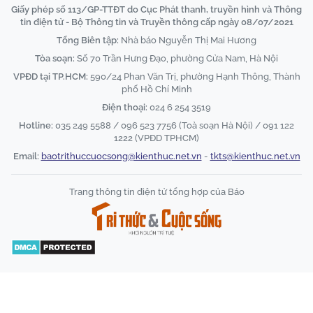
Giấy phép số 113/GP-TTĐT do Cục Phát thanh, truyền hình và Thông
tin điện tử - Bộ Thông tin và Truyền thông cấp ngày 08/07/2021
Tổng Biên tập:
Nhà báo Nguyễn Thị Mai Hương
Tòa soạn:
Số 70 Trần Hưng Đạo, phường Cửa Nam, Hà Nội
VPĐD tại TP.HCM:
590/24 Phan Văn Trị, phường Hạnh Thông, Thành
phố Hồ Chí Minh
Điện thoại:
024 6 254 3519
Hotline:
035 249 5588 / 096 523 7756 (Toà soạn Hà Nội) / 091 122
1222 (VPĐD TPHCM)
Email:
baotrithuccuocsong@kienthuc.net.vn
-
tkts@kienthuc.net.vn
Trang thông tin điện tử tổng hợp của Báo