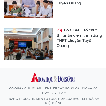
Tuyên Quang
Bộ GD&ĐT tổ chức
thi lại tại điểm thi Trường
THPT chuyên Tuyên
Quang
CƠ QUAN CHỦ QUẢN:
LIÊN HIỆP CÁC HỘI KHOA HỌC VÀ KỸ
THUẬT VIỆT NAM
TRANG THÔNG TIN ĐIỆN TỬ TỔNG HỢP CỦA BÁO TRI THỨC VÀ
CUỘC SỐNG