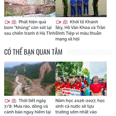
Phát hiện quả
Khởi tố Khánh
bom “khủng” còn sót lại
Sky, Hồ Văn Khoa và Trần
sau chiến tranh ở Hà Tĩnh
Đình Tiệp vì mâu thuẫn
mạng xã hội
CÓ THỂ BẠN QUAN TÂM
Thời tiết ngày
Năm học 2026-2027, học
7/8: Mưa rào, dông và
sinh cả nước sẽ tựu
cảnh báo nguy hiểm tại
trường sớm nhất vào