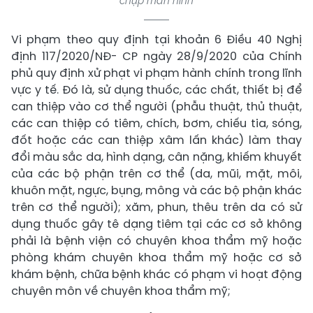
chụp màn hình
Vi phạm theo quy định tại khoản 6 Điều 40 Nghị
định 117/2020/NĐ- CP ngày 28/9/2020 của Chính
phủ quy định xử phạt vi phạm hành chính trong lĩnh
vực y tế. Đó là, sử dụng thuốc, các chất, thiết bị để
can thiệp vào cơ thể người (phẫu thuật, thủ thuật,
các can thiệp có tiêm, chích, bơm, chiếu tia, sóng,
đốt hoặc các can thiệp xâm lấn khác) làm thay
đổi màu sắc da, hình dạng, cân nặng, khiếm khuyết
của các bộ phận trên cơ thể (da, mũi, mặt, môi,
khuôn mặt, ngực, bụng, mông và các bộ phận khác
trên cơ thể người); xăm, phun, thêu trên da có sử
dụng thuốc gây tê dạng tiêm tại các cơ sở không
phải là bệnh viện có chuyên khoa thẩm mỹ hoặc
phòng khám chuyên khoa thẩm mỹ hoặc cơ sở
khám bệnh, chữa bệnh khác có phạm vi hoạt động
chuyên môn về chuyên khoa thẩm mỹ;