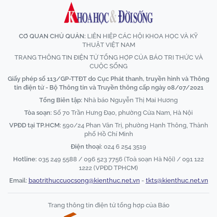
CƠ QUAN CHỦ QUẢN:
LIÊN HIỆP CÁC HỘI KHOA HỌC VÀ KỸ
THUẬT VIỆT NAM
TRANG THÔNG TIN ĐIỆN TỬ TỔNG HỢP CỦA BÁO TRI THỨC VÀ
CUỘC SỐNG
Giấy phép số 113/GP-TTĐT do Cục Phát thanh, truyền hình và Thông
tin điện tử - Bộ Thông tin và Truyền thông cấp ngày 08/07/2021
Tổng Biên tập:
Nhà báo Nguyễn Thị Mai Hương
Tòa soạn:
Số 70 Trần Hưng Đạo, phường Cửa Nam, Hà Nội
VPĐD tại TP.HCM:
590/24 Phan Văn Trị, phường Hạnh Thông, Thành
phố Hồ Chí Minh
Điện thoại:
024 6 254 3519
Hotline:
035 249 5588 / 096 523 7756 (Toà soạn Hà Nội) / 091 122
1222 (VPĐD TPHCM)
Email:
baotrithuccuocsong@kienthuc.net.vn
-
tkts@kienthuc.net.vn
Trang thông tin điện tử tổng hợp của Báo