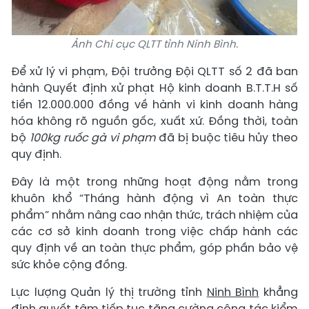
Ảnh Chi cục QLTT tỉnh Ninh Bình.
Để xử lý vi phạm, Đội trưởng Đội QLTT số 2 đã ban
hành Quyết định xử phạt Hộ kinh doanh B.T.T.H số
tiền 12.000.000 đồng về hành vi kinh doanh hàng
hóa không rõ nguồn gốc, xuất xứ. Đồng thời, toàn
bộ
100kg ruốc gà vi phạm
đã bị buộc tiêu hủy theo
quy định.
Đây là một trong những hoạt động nằm trong
khuôn khổ “Tháng hành động vì An toàn thực
phẩm” nhằm nâng cao nhận thức, trách nhiệm của
các cơ sở kinh doanh trong việc chấp hành các
quy định về an toàn thực phẩm, góp phần bảo vệ
sức khỏe cộng đồng.
Lực lượng Quản lý thị trường tỉnh
Ninh Bình
khẳng
định quyết tâm tiếp tục tăng cường công tác kiểm