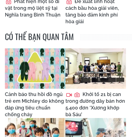
Phát hiện một số di
Đề xuất linh hoạt
vật trong mộ liệt sỹ tại
cách bầu hòa giải viên,
Nghĩa trang Bình Thuận
tăng bảo đảm kinh phí
hòa giải
CÓ THỂ BẠN QUAN TÂM
Cảnh báo thu hồi đồ ngủ
Khởi tố 21 bị can
trẻ em Michley do không
trong đường dây bán hơn
đáp ứng tiêu chuẩn
5.400 đơn ‘Xương khớp
chống cháy
bà Sáu’