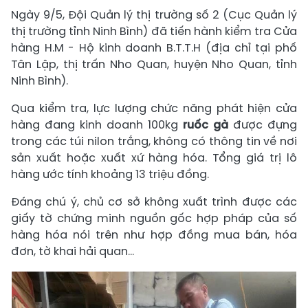
Ngày 9/5, Đội Quản lý thị trường số 2 (Cục Quản lý
thị trường tỉnh Ninh Bình) đã tiến hành kiểm tra Cửa
hàng H.M - Hộ kinh doanh B.T.T.H (địa chỉ tại phố
Tân Lập, thị trấn Nho Quan, huyện Nho Quan, tỉnh
Ninh Bình).
Qua kiểm tra, lực lượng chức năng phát hiện cửa
hàng đang kinh doanh 100kg
ruốc gà
được đựng
trong các túi nilon trắng, không có thông tin về nơi
sản xuất hoặc xuất xứ hàng hóa. Tổng giá trị lô
hàng ước tính khoảng 13 triệu đồng.
Đáng chú ý, chủ cơ sở không xuất trình được các
giấy tờ chứng minh nguồn gốc hợp pháp của số
hàng hóa nói trên như hợp đồng mua bán, hóa
đơn, tờ khai hải quan...