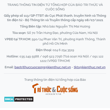
TRANG THÔNG TIN ĐIỆN TỬ TỔNG HỢP CỦA BÁO TRI THỨC VÀ
CUỘC SỐNG
Giấy phép số 113/GP-TTĐT do Cục Phát thanh, truyền hình và Thông
tin điện tử - Bộ Thông tin và Truyền thông cấp ngày 08/07/2021
Tổng Biên tập:
Nhà báo Nguyễn Thị Mai Hương
Tòa soạn:
Số 70 Trần Hưng Đạo, phường Cửa Nam, Hà Nội
VPĐD tại TP.HCM:
590/24 Phan Văn Trị, phường Hạnh Thông, Thành
phố Hồ Chí Minh
Điện thoại:
024 6 254 3519
Hotline:
035 249 5588 / 096 523 7756 (Toà soạn Hà Nội) / 091 122
1222 (VPĐD TPHCM)
Email:
baotrithuccuocsong@kienthuc.net.vn
-
tkts@kienthuc.net.vn
Trang thông tin điện tử tổng hợp của Báo