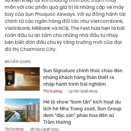
Sự kiện khép lại với chương trình bốc thăm may
mắn với các phần quà giá trị là những cặp vé máy
bay của Sun Phuquoc Airways. Với sự đồng hành tài
chính từ các ngân hàng đối tác như Vietcombank,
Vietinbank, MBBank và NCB, The Fest hứa hẹn là bài
toán đầu tư an tâm cho những nhà đầu tư nhạy
bén biết đón đầu chu kỳ tăng trưởng mới của đại
đô thị Charmora City.
BÀI LIÊN QUAN
Sun Signature chính thức chào đón
những khách hàng thân thiết ra
nhập hành trình trải nghiệm
Thị trường
13/06/2026 06:02
Hé lộ show “bom tấn” kích hoạt du
lịch hè Nha Trang 2026, Sun Group
đem “đặc sản” pháo hoa đến xứ
Trầm Hương
Thị trường
28/05/2026 01:52