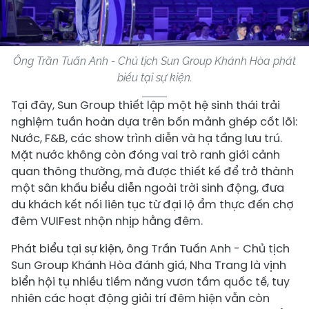
Ông Trần Tuấn Anh - Chủ tịch Sun Group Khánh Hòa phát
biểu tại sự kiện.
Tại đây, Sun Group thiết lập một hệ sinh thái trải
nghiệm tuần hoàn dựa trên bốn mảnh ghép cốt lõi:
Nước, F&B, các show trình diễn và hạ tầng lưu trú.
Mặt nước không còn đóng vai trò ranh giới cảnh
quan thông thường, mà được thiết kế để trở thành
một sân khấu biểu diễn ngoài trời sinh động, đưa
du khách kết nối liên tục từ đại lộ ẩm thực đến chợ
đêm VUIFest nhộn nhịp hằng đêm.
Phát biểu tại sự kiện, ông Trần Tuấn Anh - Chủ tịch
Sun Group Khánh Hòa đánh giá, Nha Trang là vịnh
biển hội tụ nhiều tiềm năng vươn tầm quốc tế, tuy
nhiên các hoạt động giải trí đêm hiện vẫn còn