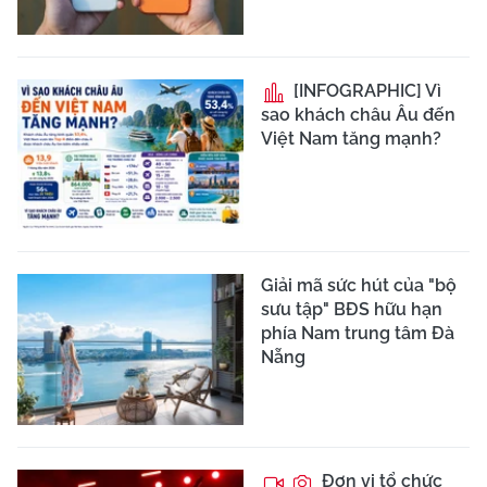
[INFOGRAPHIC] Vì
sao khách châu Âu đến
Việt Nam tăng mạnh?
Giải mã sức hút của "bộ
sưu tập" BĐS hữu hạn
phía Nam trung tâm Đà
Nẵng
Đơn vị tổ chức