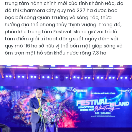
trung tâm hành chính mới của tỉnh Khánh Hòa, đại
đô thị Charmora City quy mô 227 ha được bao
bọc bởi sông Quán Trường và sông Tắc, thừa
hưởng địa thế phong thủy thịnh vượng. Trong đó,
phân khu trung tâm Festival Island giữ vai trò là
tâm điểm giải trí hoạt động suốt ngày đêm với
quy mô 116 ha sở hữu vị thế bốn mặt giáp sông và
ôm trọn mặt hồ sân khấu nước rộng 7,3 ha.