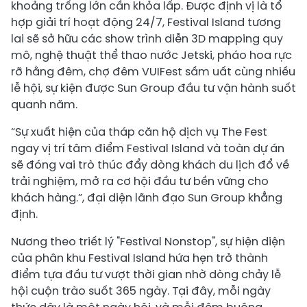
khoảng trống lớn cần khỏa lấp. Được định vị là tổ
hợp giải trí hoạt động 24/7, Festival Island tương
lai sẽ sở hữu các show trình diễn 3D mapping quy
mô, nghệ thuật thể thao nước Jetski, pháo hoa rực
rỡ hằng đêm, chợ đêm VUIFest sầm uất cùng nhiều
lễ hội, sự kiện được Sun Group đầu tư vận hành suốt
quanh năm.
“Sự xuất hiện của tháp căn hộ dịch vụ The Fest
ngay vị trí tâm điểm Festival Island và toàn dự án
sẽ đóng vai trò thúc đẩy dòng khách du lịch đổ về
trải nghiệm, mở ra cơ hội đầu tư bền vững cho
khách hàng.”, đại diện lãnh đạo Sun Group khẳng
định.
Nương theo triết lý "Festival Nonstop", sự hiện diện
của phân khu Festival Island hứa hẹn trở thành
điểm tựa đầu tư vượt thời gian nhờ dòng chảy lễ
hội cuộn trào suốt 365 ngày. Tại đây, mỗi ngày