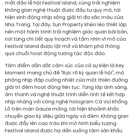
mắt đảo lễ hội Festival Island, cùng trải nghiệm
không gian nghệ thuật được đầu tư quy mô, tái
hiện sinh động nhịp sống giải trí đa sắc màu của
Nha Trang. Tại đây, Sun Property khéo léo thiết lập
nên một hành trình trải nghiệm giác quan bài bản,
nơi từng chi tiết quy hoạch và tầm nhìn vĩ mô của
Festival Island được lật mở và khám phá thông
qua chuỗi hoạt động tương tác độc đáo.
Tâm điểm dẫn dắt cảm xúc của cả sự kiện là Key
Moment mang chủ đề "Rực rỡ kỳ quan lễ hội", mô
phỏng nhịp đập cuồng nhiệt của một thiên đường
giải trí đêm hoạt động liên tục. Từng lớp ánh sáng,
âm thanh và nghệ thuật trình diễn tinh tế kết hợp
nhịp nhàng với công nghệ hologram Cá Voi Khổng
Lồ trên màn Gauze mỏng, tái hiện khoảnh khắc
chuyển giao kỳ diệu giữa ngày và đêm. Không gian
được đẩy lên cao trào khi mô hình biểu tượng
Festival Island được hạ dần xuống tâm sân khấu