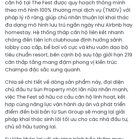
căn hộ tại The Fest được quy hoạch thông minh
theo mô hình 100% thương mại dịch vụ (TMDV) với
pháp lý rõ ràng, giúp chủ nhân thuận lợi khai thác
đa dạng mô hình lưu trú ngắn ngày như Airbnb hay
homestay. Hệ thống tháp căn hộ liên kết nhanh
chóng đến tiện ích clubhouse định hướng sảnh
lobby cao cấp, bể bơi vô cực và khu vườn dạo bộ
tiêu chuẩn resort, bên cạnh bộ sưu tập giới hạn 219
căn thấp tầng mang đậm phong vị kiến trúc
Champa đặc sắc xung quanh.
Chia sẻ chi tiết về dòng sản phẩm này, đại diện
chủ đầu tư Sun Property một lần nữa nhấn mạnh,
việc The Fest sở hữu cơ cấu căn hộ linh hoạt, kết
hợp cùng năng lực vận hành dự án và phát triển
điểm đến bài bản từ Sun Group sẽ mang lại giải
pháp khai thác sinh lời tối ưu cho các nhà đầu tư,
chủ sở hữu tương lai.