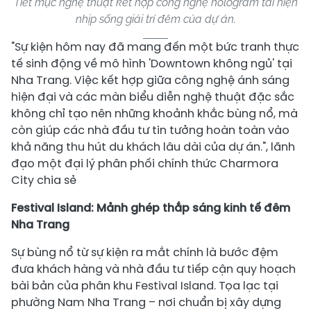
Tiết mục nghệ thuật kết hợp công nghệ hologram tái hiện
nhịp sống giải trí đêm của dự án.
"Sự kiện hôm nay đã mang đến một bức tranh thực
tế sinh động về mô hình 'Downtown không ngủ' tại
Nha Trang. Việc kết hợp giữa công nghệ ánh sáng
hiện đại và các màn biểu diễn nghệ thuật đặc sắc
không chỉ tạo nên những khoảnh khắc bùng nổ, mà
còn giúp các nhà đầu tư tin tưởng hoàn toàn vào
khả năng thu hút du khách lâu dài của dự án.", lãnh
đạo một đại lý phân phối chính thức Charmora
City chia sẻ
Festival Island: Mảnh ghép thắp sáng kinh tế đêm
Nha Trang
Sự bùng nổ từ sự kiện ra mắt chính là bước đệm
đưa khách hàng và nhà đầu tư tiếp cận quy hoạch
bài bản của phân khu Festival Island. Tọa lạc tại
phường Nam Nha Trang – nơi chuẩn bị xây dựng