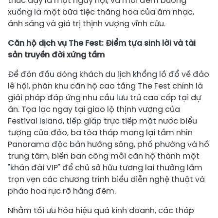
thức dậy là một ngày hội, và mỗi đêm buông
xuống là một bữa tiệc thăng hoa của âm nhạc,
ánh sáng và giá trị thịnh vượng vĩnh cửu.
Căn hộ dịch vụ The Fest: Điểm tựa sinh lời và tài
sản truyền đời xứng tầm
Để đón đầu dòng khách du lịch khổng lồ đổ về đảo
lễ hội, phân khu căn hộ cao tầng The Fest chính là
giải pháp đáp ứng nhu cầu lưu trú cao cấp tại dự
án. Tọa lạc ngay tại giao lộ thịnh vượng của
Festival Island, tiếp giáp trực tiếp mặt nước biểu
tượng của đảo, ba tòa tháp mang lại tầm nhìn
Panorama độc bản hướng sông, phố phường và hồ
trung tâm, biến ban công mỗi căn hộ thành một
"khán đài VIP" để chủ sở hữu tương lai thưởng lãm
trọn vẹn các chương trình biểu diễn nghệ thuật và
pháo hoa rực rỡ hằng đêm.
Nhằm tối ưu hóa hiệu quả kinh doanh, các tháp