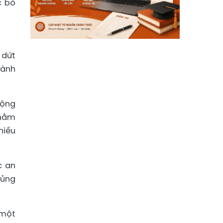
c bỏ
 dứt
hành
Cộng
nhằm
hiếu
c an
 ủng
 một