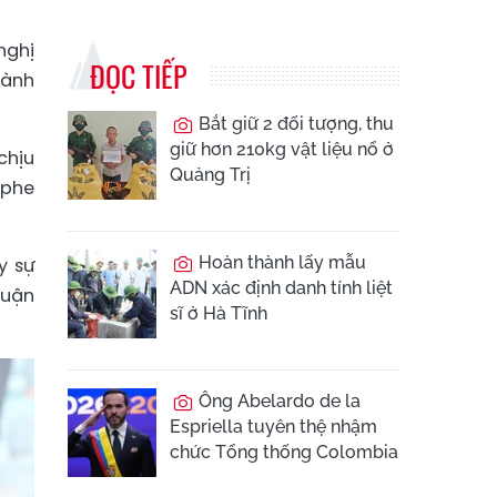
nghị
ĐỌC TIẾP
hành
Bắt giữ 2 đối tượng, thu
giữ hơn 210kg vật liệu nổ ở
chịu
Quảng Trị
 phe
Hoàn thành lấy mẫu
y sự
ADN xác định danh tính liệt
luận
sĩ ở Hà Tĩnh
Ông Abelardo de la
Espriella tuyên thệ nhậm
chức Tổng thống Colombia