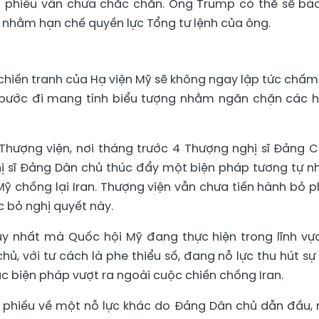
ỏ phiếu vẫn chưa chắc chắn. Ông Trump có thể sẽ bá
 nhằm hạn chế quyền lực Tổng tư lệnh của ông.
c chiến tranh của Hạ viện Mỹ sẽ không ngay lập tức chấm
t bước đi mang tính biểu tượng nhằm ngăn chặn các 
Thượng viện, nơi tháng trước 4 Thượng nghị sĩ Đảng 
ị sĩ Đảng Dân chủ thúc đẩy một biện pháp tương tự 
ỹ chống lại Iran. Thượng viện vẫn chưa tiến hành bỏ p
 bỏ nghị quyết này.
y nhất mà Quốc hội Mỹ đang thực hiện trong lĩnh vự
hủ, với tư cách là phe thiểu số, đang nỗ lực thu hút sự
 biện pháp vượt ra ngoài cuộc chiến chống Iran.
 phiếu về một nỗ lực khác do Đảng Dân chủ dẫn đầu,