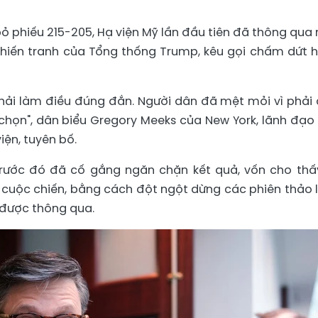
 bỏ phiếu 215-205, Hạ viện Mỹ lần đầu tiên đã thông qua 
hiến tranh của Tổng thống Trump, kêu gọi chấm dứt 
ải làm điều đúng đắn. Người dân đã mệt mỏi vì phải 
họn", dân biểu Gregory Meeks của New York, lãnh đạo
iện, tuyên bố.
trước đó đã cố gắng ngăn chặn kết quả, vốn cho thấ
 cuộc chiến, bằng cách đột ngột dừng các phiên thảo 
p được thông qua.