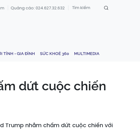
om
Quảng cáo: 024.627.32.632
ỚI TÍNH - GIA ĐÌNH
SỨC KHOẺ 360
MULTIMEDIA
ấm dứt cuộc chiến
ald Trump nhằm chấm dứt cuộc chiến với