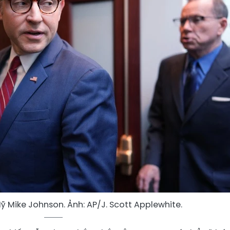
ỹ Mike Johnson. Ảnh: AP/J. Scott Applewhite.