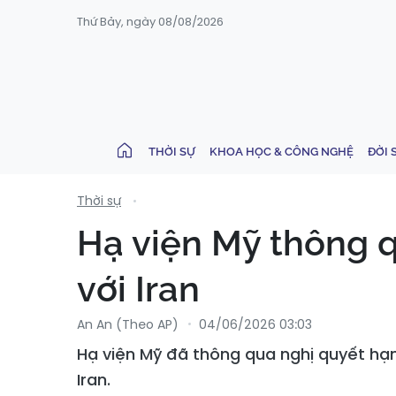
Thứ Bảy, ngày 08/08/2026
THỜI SỰ
KHOA HỌC & CÔNG NGHỆ
ĐỜI 
Thời sự
Hạ viện Mỹ thông 
với Iran
An An (Theo AP)
04/06/2026 03:03
Hạ viện Mỹ đã thông qua nghị quyết hạ
Iran.