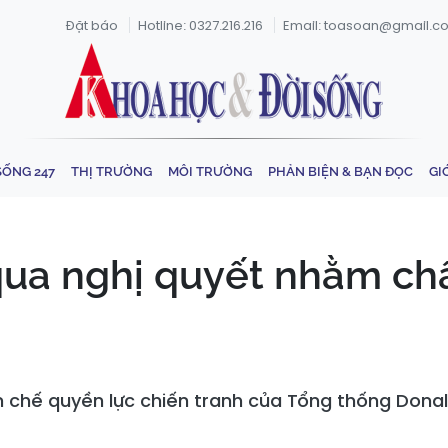
Đặt báo
Hotline: 0327.216.216
Email: toasoan@gmail.c
SỐNG 247
THỊ TRƯỜNG
MÔI TRƯỜNG
PHẢN BIỆN & BẠN ĐỌC
GI
qua nghị quyết nhằm ch
n chế quyền lực chiến tranh của Tổng thống Don