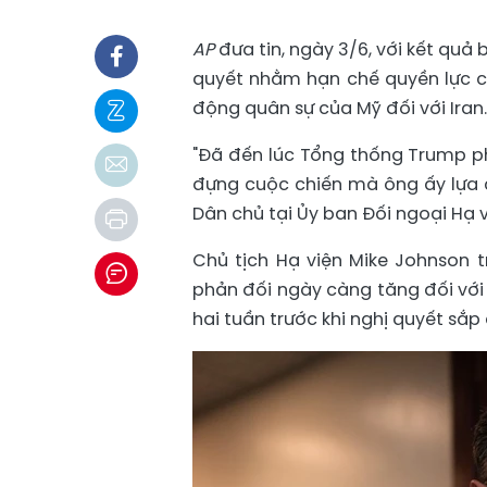
AP
đưa tin, ngày 3/6, với kết quả
quyết nhằm hạn chế quyền lực c
động quân sự của Mỹ đối với Iran.
"Đã đến lúc Tổng thống Trump ph
đựng cuộc chiến mà ông ấy lựa c
Dân chủ tại Ủy ban Đối ngoại Hạ v
Chủ tịch Hạ viện Mike Johnson 
phản đối ngày càng tăng đối với
hai tuần trước khi nghị quyết sắ