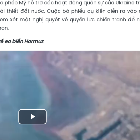
ho phép Mỹ hỗ trợ các hoạt động quân sự của Ukraine t
i thiết đất nước. Cuộc bỏ phiếu dự kiến ​​diễn ra vào 
​​xem xét một nghị quyết về quyền lực chiến tranh để 
non.
về eo biển Hormuz
Play
Video