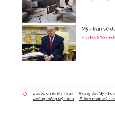
Mỹ - Iran sẽ đ
Khoa học & Công ng
#cuộc chiến Mỹ - Iran
#xung đột Mỹ - Iran
#căng thẳng Mỹ - Iran
#đàm phán Mỹ - Ir