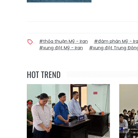
#thỏa thuận Mỹ - Iran
#đàm phán Mỹ - Ir
#xung đột Mỹ - Iran
#xung đột Trung Đôn
HOT TREND