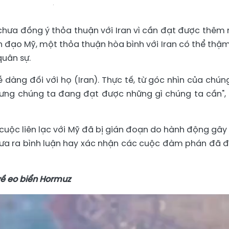
hưa đồng ý thỏa thuận với Iran vì cần đạt được thêm
h đạo Mỹ, một thỏa thuận hòa bình với Iran có thể thậm
quân sự.
ễ dàng đối với họ (Iran). Thực tế, từ góc nhìn của chúng
ưng chúng ta đang đạt được những gì chúng ta cần",
 cuộc liên lạc với Mỹ đã bị gián đoạn do hành động gây
 đưa ra bình luận hay xác nhận các cuộc đàm phán đã 
về eo biển Hormuz