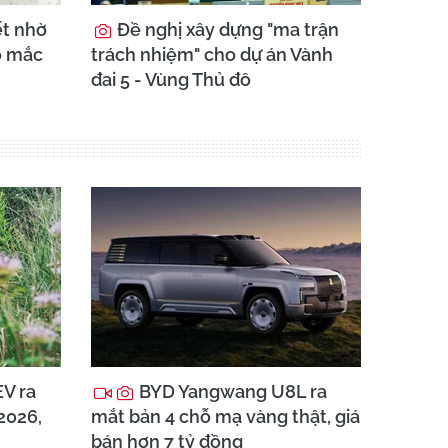
ết nhờ
Đề nghị xây dựng "ma trận
o mắc
trách nhiệm" cho dự án Vành
đai 5 - Vùng Thủ đô
V ra
BYD Yangwang U8L ra
2026,
mắt bản 4 chỗ mạ vàng thật, giá
bán hơn 7 tỷ đồng