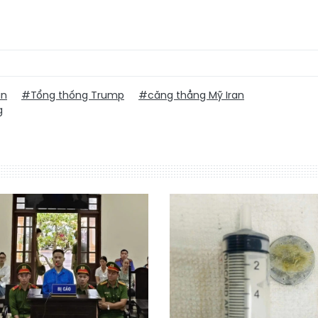
an
#Tổng thống Trump
#căng thẳng Mỹ Iran
g