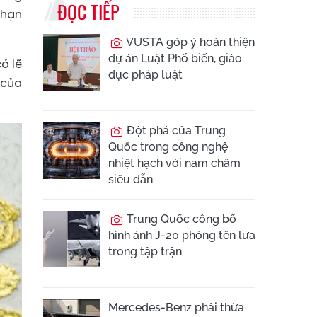
ĐỌC TIẾP
 hạn
VUSTA góp ý hoàn thiện
dự án Luật Phổ biến, giáo
ó lẽ
dục pháp luật
 của
Đột phá của Trung
Quốc trong công nghệ
nhiệt hạch với nam châm
siêu dẫn
Trung Quốc công bố
hình ảnh J-20 phóng tên lửa
trong tập trận
Mercedes-Benz phải thừa