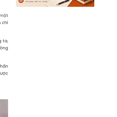
 một
 chí
 ta,
 ông
 hấn
được