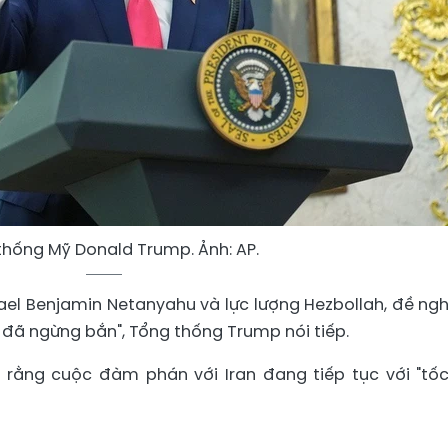
thống Mỹ Donald Trump. Ảnh: AP.
srael Benjamin Netanyahu và lực lượng Hezbollah, đề ngh
 đã ngừng bắn", Tổng thống Trump nói tiếp.
 rằng cuộc đàm phán với Iran đang tiếp tục với "tố