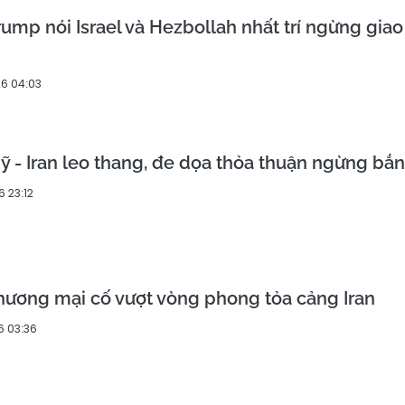
ump nói Israel và Hezbollah nhất trí ngừng giao
6 04:03
 - Iran leo thang, đe dọa thỏa thuận ngừng bắn
 23:12
hương mại cố vượt vòng phong tỏa cảng Iran
6 03:36