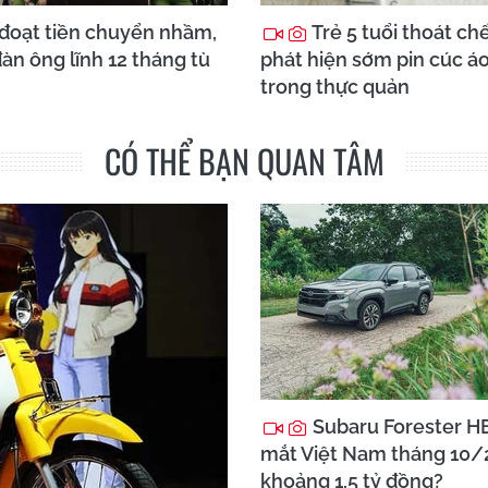
đoạt tiền chuyển nhầm,
Trẻ 5 tuổi thoát ch
àn ông lĩnh 12 tháng tù
phát hiện sớm pin cúc á
trong thực quản
CÓ THỂ BẠN QUAN TÂM
Subaru Forester HE
mắt Việt Nam tháng 10/
khoảng 1,5 tỷ đồng?