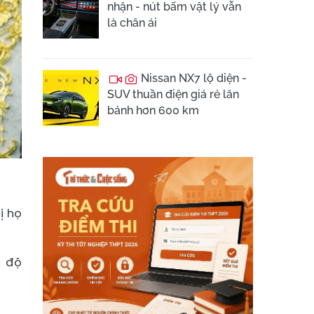
nhận - nút bấm vật lý vẫn
là chân ái
Nissan NX7 lộ diện -
SUV thuần điện giá rẻ lăn
bánh hơn 600 km
ị họ
c độ