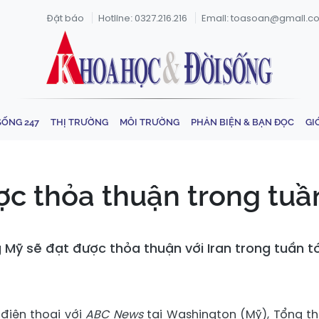
Đặt báo
Hotline: 0327.216.216
Email: toasoan@gmail.c
SỐNG 247
THỊ TRƯỜNG
MÔI TRƯỜNG
PHẢN BIỆN & BẠN ĐỌC
GI
ợc thỏa thuận trong tuần
 Mỹ sẽ đạt được thỏa thuận với Iran trong tuần tớ
điện thoại với
ABC News
tại Washington (Mỹ), Tổng t