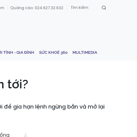
om
Quảng cáo: 024.627.32.632
ỚI TÍNH - GIA ĐÌNH
SỨC KHOẺ 360
MULTIMEDIA
 tới?
i để gia hạn lệnh ngừng bắn và mở lại
hống