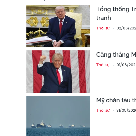
Tổng thống Tr
tranh
02/06/202
Thời sự
Căng thẳng Mỹ
01/06/2026
Thời sự
Mỹ chặn tàu t
31/05/202
Thời sự