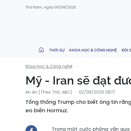
Thứ Năm, ngày 06/08/2026
THỜI SỰ
KHOA HỌC & CÔNG NGHỆ
ĐỜI 
Khoa học & Công nghệ
Mỹ - Iran sẽ đạt đư
An An (Theo THX, ABC)
02/06/2026 08:17
Tổng thống Trump cho biết ông tin rằng
eo biển Hormuz.
Trong một cuộc phỏng vấn qua 