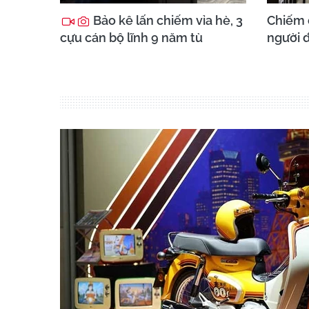
Bảo kê lấn chiếm vỉa hè, 3
Chiếm 
cựu cán bộ lĩnh 9 năm tù
người đ