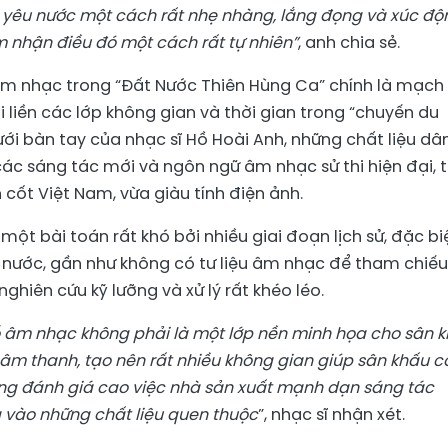
h yêu nước một cách rất nhẹ nhàng, lắng đọng và xúc độ
m nhận điều đó một cách rất tự nhiên”
, anh chia sẻ.
 âm nhạc trong “Đất Nước Thiên Hùng Ca” chính là mạch
 liền các lớp không gian và thời gian trong “chuyến du
ưới bàn tay của nhạc sĩ Hồ Hoài Anh, những chất liệu dâ
ác sáng tác mới và ngôn ngữ âm nhạc sử thi hiện đại, 
ốt Việt Nam, vừa giàu tính điện ảnh.
một bài toán rất khó bởi nhiều giai đoạn lịch sử, đặc biệ
g nước, gần như không có tư liệu âm nhạc để tham chiếu.
ghiên cứu kỹ lưỡng và xử lý rất khéo léo.
 âm nhạc không phải là một lớp nền minh họa cho sân k
m thanh, tạo nên rất nhiều không gian giúp sân khấu c
ng đánh giá cao việc nhà sản xuất mạnh dạn sáng tác
ựa vào những chất liệu quen thuộc
”, nhạc sĩ nhận xét.