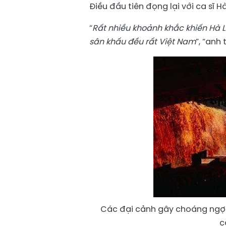
Điều đầu tiên đọng lại với ca sĩ Hà
“
Rất nhiều khoảnh khắc khiến Hà Lê 
sân khấu đều rất Việt Nam
”, “anh 
Các đại cảnh gây choáng ngợp
c