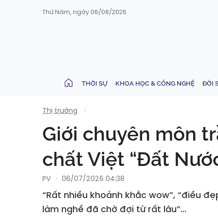
Thứ Năm, ngày 06/08/2026
THỜI SỰ
KHOA HỌC & CÔNG NGHỆ
ĐỜI 
Thị trường
Giới chuyên môn tr
chất Việt “Đất Nướ
PV
06/07/2026 04:38
“Rất nhiều khoảnh khắc wow”, “điều đẹp
làm nghề đã chờ đợi từ rất lâu”…