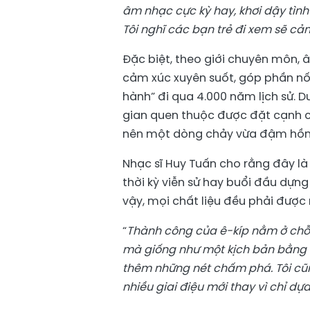
âm nhạc cực kỳ hay, khơi dậy tìn
Tôi nghĩ các bạn trẻ đi xem sẽ cả
Đặc biệt, theo giới chuyên môn,
cảm xúc xuyên suốt, góp phần nối
hành” đi qua 4.000 năm lịch sử. D
gian quen thuộc được đặt cạnh c
nên một dòng chảy vừa đậm hồn c
Nhạc sĩ Huy Tuấn cho rằng đây là 
thời kỳ viễn sử hay buổi đầu dựn
vậy, mọi chất liệu đều phải được n
“
Thành công của ê-kíp nằm ở chỗ
mà giống như một kịch bản bằng â
thêm những nét chấm phá. Tôi cũ
nhiều giai điệu mới thay vì chỉ d