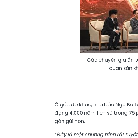
Các chuyên gia ấn t
quan sân k
Ở góc độ khác, nhà báo Ngô Bá L
đọng 4.000 năm lịch sử trong 75 
gần gũi hơn.
“
Đây là một chương trình rất tuyệt