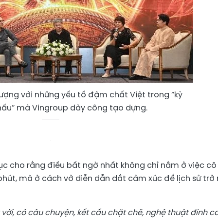
ượng với những yếu tố đậm chất Việt trong “kỳ
hấu” mà Vingroup dày công tạo dựng.
ục cho rằng điều bất ngờ nhất không chỉ nằm ở việc cô
phút, mà ở cách vở diễn dẫn dắt cảm xúc để lịch sử trở
 vời, có câu chuyện, kết cấu chặt chẽ, nghệ thuật đỉnh c