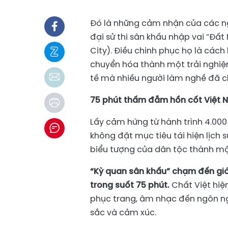
Đó là những cảm nhận của các nghệ
đại sử thi sân khấu nhập vai “Đất
City). Điều chinh phục họ là các
chuyển hóa thành một trải nghiệ
tế mà nhiều người làm nghề đã ch
75 phút thấm đẫm hồn cốt Việt 
Lấy cảm hứng từ hành trình 4.00
không đặt mục tiêu tái hiện lịch 
biểu tượng của dân tộc thành mộ
“Kỳ quan sân khấu” chạm đến giớ
trong suốt 75 phút.
Chất Việt hiện
phục trang, âm nhạc đến ngôn ng
sắc và cảm xúc.