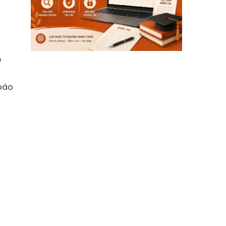
n
 báo