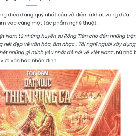
g điều đáng quý nhất của vở diễn là khát vọng đưa
 Nam vào cùng một tác phẩm nghệ thuật.
Việt Nam từ những huyền sử Rồng Tiên cho đến những trậ
g nét đẹp về văn hóa, âm nhạc... Tôi nghĩ người xây dựng
ết những gì mình yêu nhất để nói về Việt Nam
”, nữ nhà
 vực văn hóa nhận định.