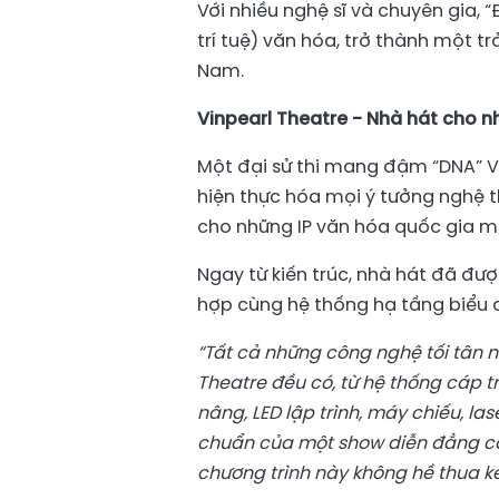
Với nhiều nghệ sĩ và chuyên gia, 
trí tuệ) văn hóa, trở thành một t
Nam.
Vinpearl Theatre - Nhà hát cho 
Một đại sử thi mang đậm “DNA” V
hiện thực hóa mọi ý tưởng nghệ th
cho những IP văn hóa quốc gia m
Ngay từ kiến trúc, nhà hát đã đượ
hợp cùng hệ thống hạ tầng biểu d
“Tất cả những công nghệ tối tân nh
Theatre đều có, từ hệ thống cáp t
nâng, LED lập trình, máy chiếu, la
chuẩn của một show diễn đẳng cấ
chương trình này không hề thua 