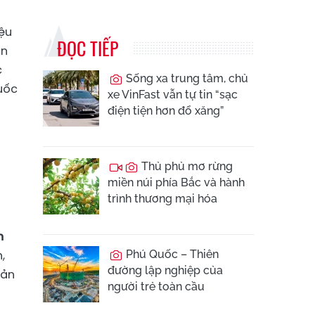
iệu
ĐỌC TIẾP
an
c
Sống xa trung tâm, chủ
uốc
xe VinFast vẫn tự tin “sạc
điện tiện hơn đổ xăng”
Thủ phủ mơ rừng
miền núi phía Bắc và hành
trình thương mại hóa
m
,
Phú Quốc – Thiên
đường lập nghiệp của
bản
người trẻ toàn cầu