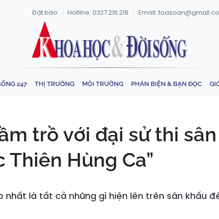
Đặt báo
Hotline: 0327.216.216
Email: toasoan@gmail.c
SỐNG 247
THỊ TRƯỜNG
MÔI TRƯỜNG
PHẢN BIỆN & BẠN ĐỌC
GI
ầm trồ với đại sử thi s
c Thiên Hùng Ca”
 nhất là tất cả những gì hiện lên trên sân khấu đ