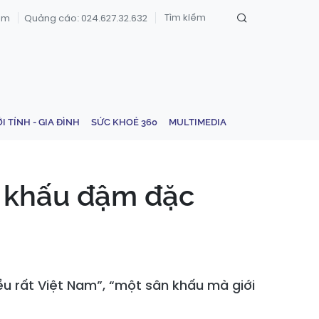
om
Quảng cáo: 024.627.32.632
ỚI TÍNH - GIA ĐÌNH
SỨC KHOẺ 360
MULTIMEDIA
ân khấu đậm đặc
ều rất Việt Nam”, “một sân khấu mà giới