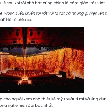
 Lê sau khi rời nhà hát cũng chính là cảm giác “rất Việt”
‘wow’. Điều khiến tôi rất vui là tất cả những gì hiện lên t
tài” Hà Lê chia sẻ.
 cho người xem nhờ thiết kế mỹ thuật tỉ mỉ và ứng dụ
ông nghệ hiện đại bậc nhất