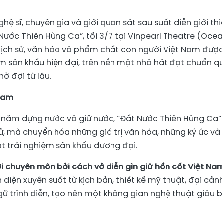
 sĩ, chuyên gia và giới quan sát sau suất diễn giới th
 Nước Thiên Hùng Ca”, tối 3/7 tại Vinpearl Theatre (Oce
h lịch sử, văn hóa và phẩm chất con người Việt Nam đượ
m sân khấu hiện đại, trên nền một nhà hát đạt chuẩn q
ờ đợi từ lâu.
Nam
0 năm dựng nước và giữ nước, “Đất Nước Thiên Hùng Ca”
sử, mà chuyển hóa những giá trị văn hóa, những ký ức và
t trải nghiệm sân khấu đương đại.
i chuyên môn bởi cách vở diễn gìn giữ hồn cốt Việt Na
 diện xuyên suốt từ kịch bản, thiết kế mỹ thuật, đại cảnh
ữ trình diễn, tạo nên một không gian nghệ thuật giàu 