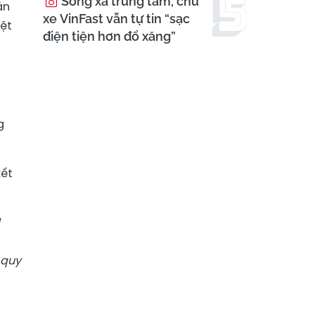
Sống xa trung tâm, chủ
ản
xe VinFast vẫn tự tin “sạc
iệt
điện tiện hơn đổ xăng”
g
kết
 quy