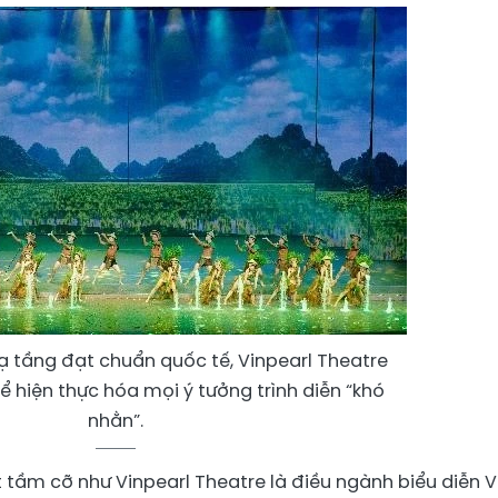
hạ tầng đạt chuẩn quốc tế, Vinpearl Theatre
ể hiện thực hóa mọi ý tưởng trình diễn “khó
nhằn”.
 tầm cỡ như Vinpearl Theatre là điều ngành biểu diễn V