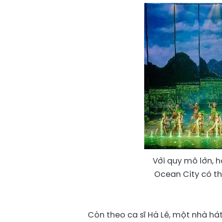
Với quy mô lớn, 
Ocean City có th
Còn theo ca sĩ Hà Lê, một nhà hát