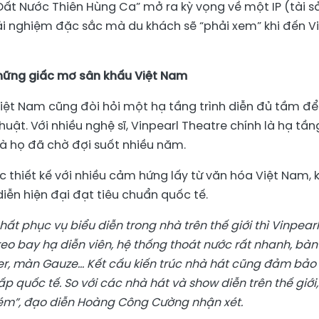
“Đất Nước Thiên Hùng Ca” mở ra kỳ vọng về một IP (tài s
rải nghiệm đặc sắc mà du khách sẽ “phải xem” khi đến V
những giấc mơ sân khấu Việt Nam
iệt Nam cũng đòi hỏi một hạ tầng trình diễn đủ tầm để
uật. Với nhiều nghệ sĩ, Vinpearl Theatre chính là hạ tần
à họ đã chờ đợi suốt nhiều năm.
c thiết kế với nhiều cảm hứng lấy từ văn hóa Việt Nam, 
iễn hiện đại đạt tiêu chuẩn quốc tế.
ất phục vụ biểu diễn trong nhà trên thế giới thì Vinpearl
reo bay hạ diễn viên, hệ thống thoát nước rất nhanh, bàn
ser, màn Gauze... Kết cấu kiến trúc nhà hát cũng đảm bảo
p quốc tế.
So với các nhà hát và show diễn trên thế giới,
kém
”, đạo diễn Hoàng Công Cường nhận xét.