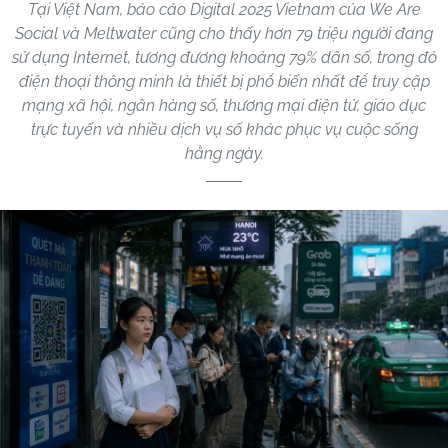
Tại Việt Nam, báo cáo Digital 2025 Vietnam của We Are
Social và Meltwater cũng cho thấy hơn 79 triệu người đang
sử dụng Internet, tương đương khoảng 79% dân số, trong đó
điện thoại thông minh là thiết bị phổ biến nhất để truy cập
mạng xã hội, ngân hàng số, thương mại điện tử, giáo dục
trực tuyến và nhiều dịch vụ số khác phục vụ cuộc sống
hằng ngày.