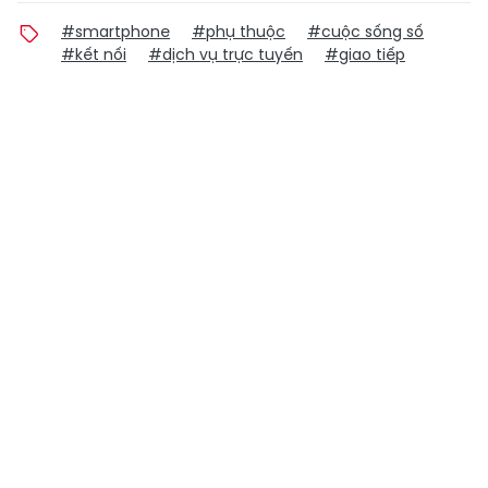
#smartphone
#phụ thuộc
#cuộc sống số
#kết nối
#dịch vụ trực tuyến
#giao tiếp