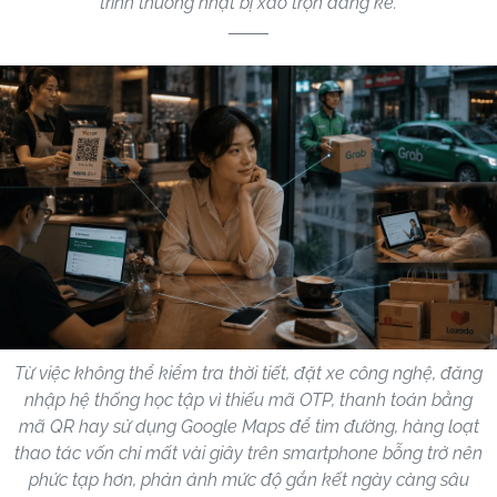
trình thường nhật bị xáo trộn đáng kể.
Từ việc không thể kiểm tra thời tiết, đặt xe công nghệ, đăng
nhập hệ thống học tập vì thiếu mã OTP, thanh toán bằng
mã QR hay sử dụng Google Maps để tìm đường, hàng loạt
thao tác vốn chỉ mất vài giây trên smartphone bỗng trở nên
phức tạp hơn, phản ánh mức độ gắn kết ngày càng sâu