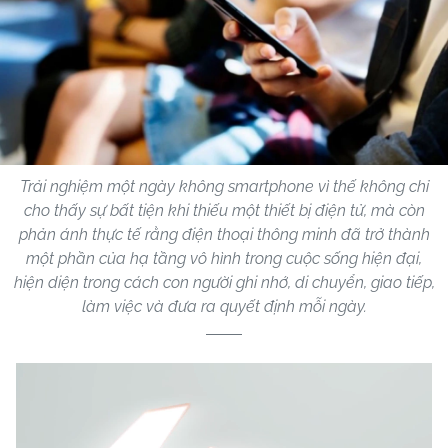
Trải nghiệm một ngày không smartphone vì thế không chỉ
cho thấy sự bất tiện khi thiếu một thiết bị điện tử, mà còn
phản ánh thực tế rằng điện thoại thông minh đã trở thành
một phần của hạ tầng vô hình trong cuộc sống hiện đại,
hiện diện trong cách con người ghi nhớ, di chuyển, giao tiếp,
làm việc và đưa ra quyết định mỗi ngày.