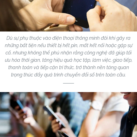
Dù sự phụ thuộc vào điện thoại thông minh đôi khi gây ra
những bất tiện nếu thiết bị hết pin, mất kết nối hoặc gặp sự
cố, nhưng không thể phủ nhận rằng công nghệ đã giúp tối
ưu hóa thời gian, tăng hiệu quả học tập, làm việc, giao tiếp,
thanh toán và tiếp cận tri thức, trở thành nền tảng quan
trọng thúc đẩy quá trình chuyển đổi số trên toàn cầu.