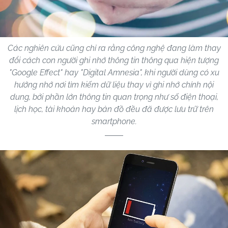
Các nghiên cứu cũng chỉ ra rằng công nghệ đang làm thay
đổi cách con người ghi nhớ thông tin thông qua hiện tượng
"Google Effect" hay "Digital Amnesia", khi người dùng có xu
hướng nhớ nơi tìm kiếm dữ liệu thay vì ghi nhớ chính nội
dung, bởi phần lớn thông tin quan trọng như số điện thoại,
lịch học, tài khoản hay bản đồ đều đã được lưu trữ trên
smartphone.