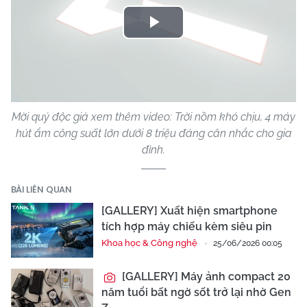
Play
Video
Mời quý độc giả xem thêm video: Trời nồm khó chịu, 4 máy
hút ẩm công suất lớn dưới 8 triệu đáng cân nhắc cho gia
đình.
BÀI LIÊN QUAN
[GALLERY] Xuất hiện smartphone
tích hợp máy chiếu kèm siêu pin
Khoa học & Công nghệ
25/06/2026 00:05
[GALLERY] Máy ảnh compact 20
năm tuổi bất ngờ sốt trở lại nhờ Gen