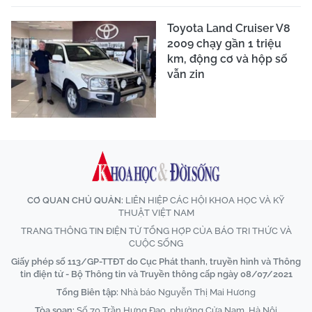
Toyota Land Cruiser V8
2009 chạy gần 1 triệu
km, động cơ và hộp số
vẫn zin
CƠ QUAN CHỦ QUẢN:
LIÊN HIỆP CÁC HỘI KHOA HỌC VÀ KỸ
THUẬT VIỆT NAM
TRANG THÔNG TIN ĐIỆN TỬ TỔNG HỢP CỦA BÁO TRI THỨC VÀ
CUỘC SỐNG
Giấy phép số 113/GP-TTĐT do Cục Phát thanh, truyền hình và Thông
tin điện tử - Bộ Thông tin và Truyền thông cấp ngày 08/07/2021
Tổng Biên tập:
Nhà báo Nguyễn Thị Mai Hương
Tòa soạn:
Số 70 Trần Hưng Đạo, phường Cửa Nam, Hà Nội