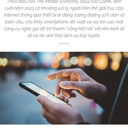
Theo báo cáo The Mobile Economy 2024 của GSMA, đến
cuối năm 2023 có khoảng 4,6 tỷ người trên thế giới truy cập
Internet thông qua thiết bị di động, tương đương 57% dân số
toàn cầu, cho thấy smartphone đã vượt xa vai trò của một
công cụ nghe gọi để trở thành "cổng kết nối" với nền kinh tế
số và hệ sinh thái dịch vụ trực tuyến.