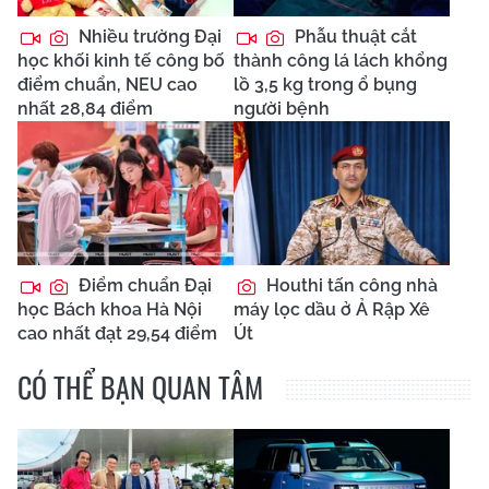
Nhiều trường Đại
Phẫu thuật cắt
học khối kinh tế công bố
thành công lá lách khổng
điểm chuẩn, NEU cao
lồ 3,5 kg trong ổ bụng
nhất 28,84 điểm
người bệnh
Điểm chuẩn Đại
Houthi tấn công nhà
học Bách khoa Hà Nội
máy lọc dầu ở Ả Rập Xê
cao nhất đạt 29,54 điểm
Út
CÓ THỂ BẠN QUAN TÂM