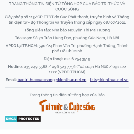
TRANG THÔNG TIN ĐIỆN TỬ TỔNG HỢP CỦA BÁO TRI THỨC VÀ
CUỘC SỐNG
Giấy phép số 113/GP-TTĐT do Cục Phát thanh, truyền hình và Thông
tin điện tử - Bộ Thông tin và Truyền thông cấp ngày 08/07/2021
Tổng Biên tập:
Nhà báo Nguyễn Thị Mai Hương
Tòa soạn:
Số 70 Trần Hưng Đạo, phường Cửa Nam, Hà Nội
VPĐD tại TP.HCM:
590/24 Phan Văn Trị, phường Hạnh Thông, Thành
phố Hồ Chí Minh
Điện thoại:
024 6 254 3519
Hotline:
035 249 5588 / 096 523 7756 (Toà soạn Hà Nội) / 091 122
1222 (VPĐD TPHCM)
Email:
baotrithuccuocsong@kienthuc.net.vn
-
tkts@kienthuc.net.vn
Trang thông tin điện tử tổng hợp của Báo