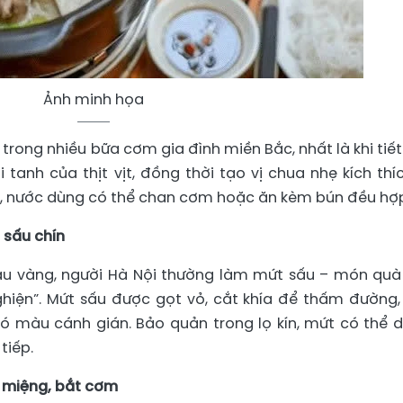
Ảnh minh họa
rong nhiều bữa cơm gia đình miền Bắc, nhất là khi tiết 
tanh của thịt vịt, đồng thời tạo vị chua nhẹ kích thíc
vị, nước dùng có thể chan cơm hoặc ăn kèm bún đều hợ
 sấu chín
àu vàng, người Hà Nội thường làm mứt sấu – món quà
hiện”. Mứt sấu được gọt vỏ, cắt khía để thấm đường,
ó màu cánh gián. Bảo quản trong lọ kín, mứt có thể 
tiếp.
 miệng, bắt cơm