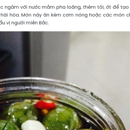
c ngâm với nước mắm pha loãng, thêm tỏi, ớt để tạo
ài hòa. Món này ăn kèm cơm nóng hoặc các món c
ẩu vị người miền Bắc.