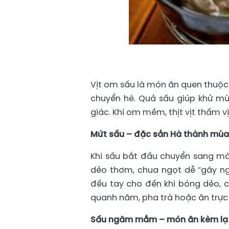
Vịt om sấu là món ăn quen thuộc t
chuyển hè. Quả sấu giúp khử mùi 
giác. Khi om mềm, thịt vịt thấm 
Mứt sấu – đặc sản Hà thành mùa
Khi sấu bắt đầu chuyển sang m
dẻo thơm, chua ngọt dễ “gây ng
đều tay cho đến khi bóng dẻo, c
quanh năm, pha trà hoặc ăn trực 
Sấu ngâm mắm – món ăn kèm lạ