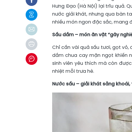
Hưng Đạo (Hà Nội) lại trĩu quả. Q
nước giải khát, nhưng qua bàn ta
nhiều món ngon đặc sắc, mang đ
Sấu dầm – món ăn vặt “gây nghi
Chỉ cần vài quả sấu tươi, gọt vỏ
dầm chua cay mặn ngọt khiến nh
sinh viên yêu thích mà còn đượ
nhiệt mỗi trưa hè.
Nước sấu – giải khát sảng khoái, 