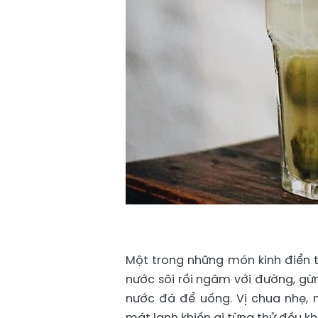
Một trong những món kinh điển 
nước sôi rồi ngâm với đường, gừng
nước đá để uống. Vị chua nhẹ,
mát lạnh khiến ai từng thử đều k