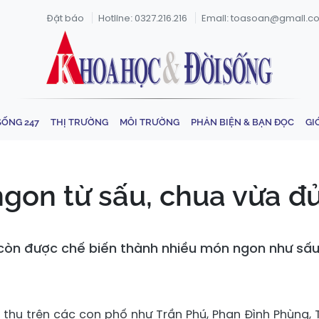
Đặt báo
Hotline: 0327.216.216
Email: toasoan@gmail.c
SỐNG 247
THỊ TRƯỜNG
MÔI TRƯỜNG
PHẢN BIỆN & BẠN ĐỌC
GI
gon từ sấu, chua vừa đủ
òn được chế biến thành nhiều món ngon như sấu
 thụ trên các con phố như Trần Phú, Phan Đình Phùng, 