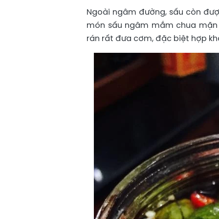
Ngoài ngâm đường, sấu còn đượ
món sấu ngâm mắm chua mặn h
rán rất đưa cơm, đặc biệt hợp kh