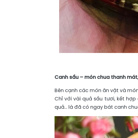
Canh sấu – món chua thanh mát, 
Bên cạnh các món ăn vặt và món 
Chỉ với vài quả sấu tươi, kết h
quả… là đã có ngay bát canh chua 