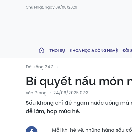
Chủ Nhật, ngày 09/08/2026
THỜI SỰ
KHOA HỌC & CÔNG NGHỆ
ĐỜI 
Đời sống 247
Bí quyết nấu món n
Vân Giang
24/06/2025 07:31
Sấu không chỉ để ngâm nước uống mà c
dễ làm, hợp mùa hè.
Mỗi khi hè về, những hàng sấu cổ