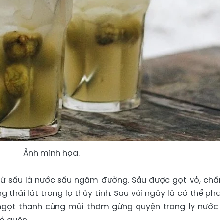
Ảnh minh họa.
từ sấu là nước sấu ngâm đường. Sấu được gọt vỏ, chầ
 thái lát trong lọ thủy tinh. Sau vài ngày là có thể pha
 ngọt thanh cùng mùi thơm gừng quyện trong ly nước
hó quên.