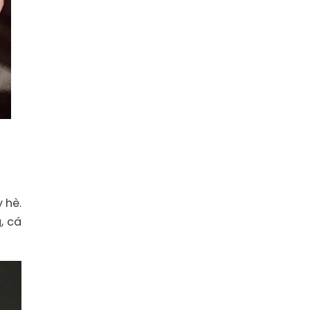
 hè.
, cá