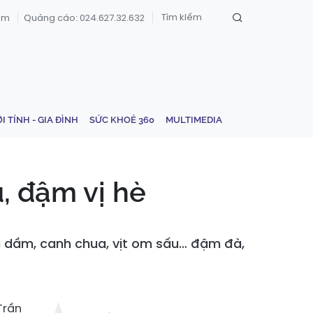
om
Quảng cáo: 024.627.32.632
ỚI TÍNH - GIA ĐÌNH
SỨC KHOẺ 360
MULTIMEDIA
, đậm vị hè
 dầm, canh chua, vịt om sấu… đậm đà,
Trần