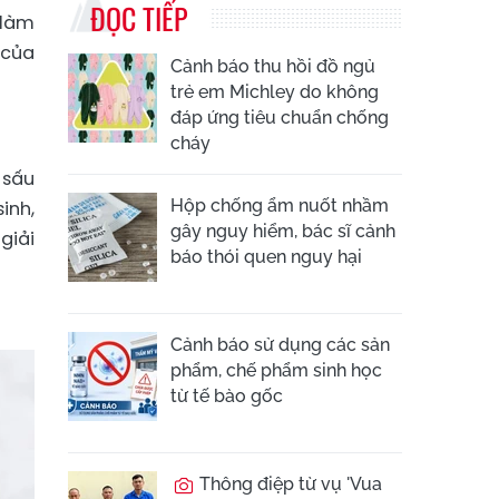
ĐỌC TIẾP
 làm
 của
Cảnh báo thu hồi đồ ngủ
trẻ em Michley do không
đáp ứng tiêu chuẩn chống
cháy
 sấu
Hộp chống ẩm nuốt nhầm
inh,
gây nguy hiểm, bác sĩ cảnh
giải
báo thói quen nguy hại
Cảnh báo sử dụng các sản
phẩm, chế phẩm sinh học
từ tế bào gốc
Thông điệp từ vụ 'Vua