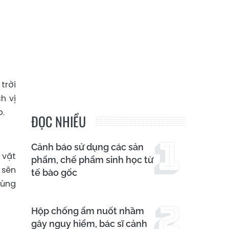
trời
h vị
p.
ĐỌC NHIỀU
Cảnh báo sử dụng các sản
 vặt
phẩm, chế phẩm sinh học từ
 sên
tế bào gốc
dùng
Hộp chống ẩm nuốt nhầm
gây nguy hiểm, bác sĩ cảnh