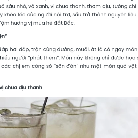
uả sấu nhỏ, vỏ xanh, vị chua thanh, thơm dịu, tưởng chỉ
y khéo léo của người nội trợ, sấu trở thành nguyên liệu
ậm hương vị mùa hè đất Bắc.
ện”
, đập hơi dập, trộn cùng đường, muối, ớt là có ngay món
iều người “phát thèm”. Món này không chỉ được học s
c các chị em công sở “săn đón” như một món quà vặt 
vị chua dịu thanh