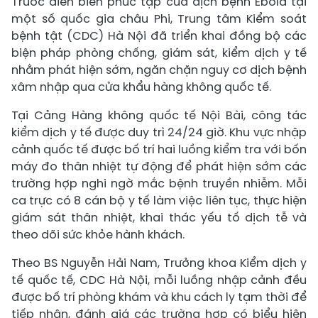
Trước diễn biến phức tạp của dịch bệnh Ebola tại
một số quốc gia châu Phi, Trung tâm Kiểm soát
bệnh tật (CDC) Hà Nội đã triển khai đồng bộ các
biện pháp phòng chống, giám sát, kiểm dịch y tế
nhằm phát hiện sớm, ngăn chặn nguy cơ dịch bệnh
xâm nhập qua cửa khẩu hàng không quốc tế.
Tại Cảng Hàng không quốc tế Nội Bài, công tác
kiểm dịch y tế được duy trì 24/24 giờ. Khu vực nhập
cảnh quốc tế được bố trí hai luồng kiểm tra với bốn
máy đo thân nhiệt tự động để phát hiện sớm các
trường hợp nghi ngờ mắc bệnh truyền nhiễm. Mỗi
ca trực có 8 cán bộ y tế làm việc liên tục, thực hiện
giám sát thân nhiệt, khai thác yếu tố dịch tễ và
theo dõi sức khỏe hành khách.
Theo BS Nguyễn Hải Nam, Trưởng khoa Kiểm dịch y
tế quốc tế, CDC Hà Nội, mỗi luồng nhập cảnh đều
được bố trí phòng khám và khu cách ly tạm thời để
tiếp nhận, đánh giá các trường hợp có biểu hiện