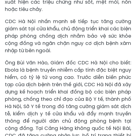
xuất hiện các triệu chứng như sốt, mệt mỏi, nôn
hoặc tiêu chảy.
CDC Hà Nội nhấn mạnh sẽ tiếp tục tăng cường
giám sát tại cửa khẩu, chủ động triển khai các biện
pháp phòng chống dịch nhằm bảo vệ sức khỏe
cộng đồng và ngăn chặn nguy cơ dịch bệnh xâm
nhập từ bên ngoài.
Ông Bùi Văn Hào, Giám đốc CDC Hà Nội cho biết:
Ebola là bệnh truyền nhiễm cấp tính đặc biệt nguy
hiểm, có tỷ lệ tử vong cao. Trước diễn biến phức
tạp của dịch bệnh trên thế giới, CDC Hà Nội đã xây
dựng kế hoạch triển khai đồng bộ các biện pháp
phòng, chống theo chỉ đạo của Bộ Y tế, thành phố
Hà Nội, Sở Y tế trong đó tăng cường giám sát dịch
tễ, kiểm dịch y tế cửa khẩu và đẩy mạnh truyền
thông để người dân chủ động phòng bệnh tại
cộng đồng. Tại Cảng Hàng không quốc tế Nội Bài,
CDC đã tăng cường nhân lực, bố trí trang thiết bị