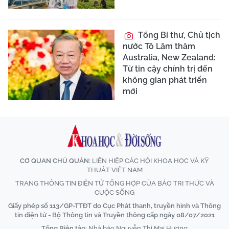
Tổng Bí thư, Chủ tịch
nước Tô Lâm thăm
Australia, New Zealand:
Từ tin cậy chính trị đến
không gian phát triển
mới
CƠ QUAN CHỦ QUẢN:
LIÊN HIỆP CÁC HỘI KHOA HỌC VÀ KỸ
THUẬT VIỆT NAM
TRANG THÔNG TIN ĐIỆN TỬ TỔNG HỢP CỦA BÁO TRI THỨC VÀ
CUỘC SỐNG
Giấy phép số 113/GP-TTĐT do Cục Phát thanh, truyền hình và Thông
tin điện tử - Bộ Thông tin và Truyền thông cấp ngày 08/07/2021
Tổng Biên tập:
Nhà báo Nguyễn Thị Mai Hương