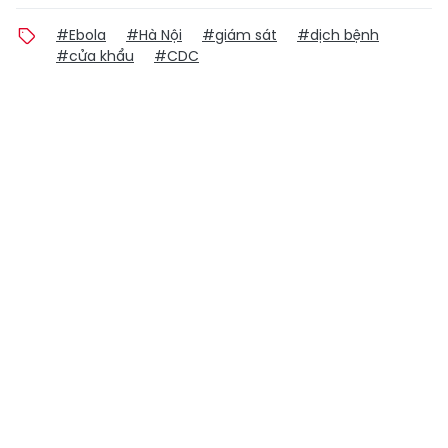
#Ebola
#Hà Nội
#giám sát
#dịch bệnh
#cửa khẩu
#CDC