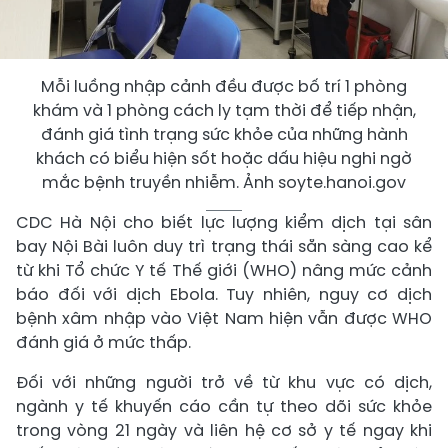
Mỗi luồng nhập cảnh đều được bố trí 1 phòng
khám và 1 phòng cách ly tạm thời để tiếp nhận,
đánh giá tình trạng sức khỏe của những hành
khách có biểu hiện sốt hoặc dấu hiệu nghi ngờ
mắc bệnh truyền nhiễm. Ảnh soyte.hanoi.gov
CDC Hà Nội cho biết lực lượng kiểm dịch tại sân
bay Nội Bài luôn duy trì trạng thái sẵn sàng cao kể
từ khi Tổ chức Y tế Thế giới (WHO) nâng mức cảnh
báo đối với dịch Ebola. Tuy nhiên, nguy cơ dịch
bệnh xâm nhập vào Việt Nam hiện vẫn được WHO
đánh giá ở mức thấp.
Đối với những người trở về từ khu vực có dịch,
ngành y tế khuyến cáo cần tự theo dõi sức khỏe
trong vòng 21 ngày và liên hệ cơ sở y tế ngay khi