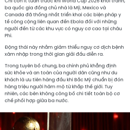
Chỉ còn ít tuần trước khi World Cup 2026 khởi tranh,
ba quốc gia đồng chủ nhà là Mỹ, Mexico và
Canada đã thống nhất triển khai các biện pháp y
tế công cộng liên quan đến Ebola đối với những
người đến từ các khu vực có nguy cơ cao tại châu
Phi.
Động thái này nhằm giảm thiểu nguy cơ dịch bệnh
xâm nhập trong thời gian giải đấu diễn ra.
Trong tuyên bố chung, ba chính phủ khẳng định
sức khỏe và an toàn của người dân cũng như du
khách là ưu tiên hàng đầu khi Bắc Mỹ chuẩn bị đón
hàng triệu người hâm mộ từ khắp thế giới. Tuy
nhiên, các bên không công bố chi tiết toàn bộ cơ
chế phối hợp giữa ba nước.