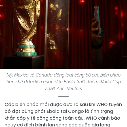
Mỹ, Mexico và Canada đồng loạt công bố các biện pháp
hạn chế đi lại liên quan đến Ebola trước thềm World Cup
2026. Ảnh: Reuters
Các biện pháp mới được đưa ra sau khi WHO tuyên
bố đợt bùng phát Ebola tại Congo là tình trạng
khẩn cấp y tế công cộng toàn cầu. WHO cảnh báo
nguy cơ dịch bệnh lan sang các quốc gia láng