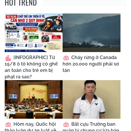
HOT TREND
[INFOGRAPHIC] Từ
Cháy rừng ở Canada
15/8 ô tô không có ghế
hơn 20.000 người phải sơ
an toàn cho trẻ em bị
tán
phạt ra sao?
Hôm nay, Quốc hội
Bắt cựu Trưởng ban
thảo luận dự án luật về
quản lý chung cư lừa bán