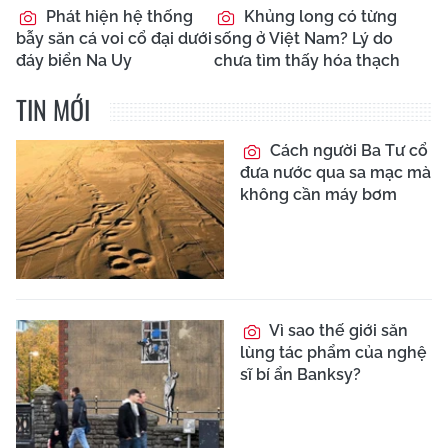
Phát hiện hệ thống
Khủng long có từng
bẫy săn cá voi cổ đại dưới
sống ở Việt Nam? Lý do
đáy biển Na Uy
chưa tìm thấy hóa thạch
TIN MỚI
Cách người Ba Tư cổ
đưa nước qua sa mạc mà
không cần máy bơm
Vì sao thế giới săn
lùng tác phẩm của nghệ
sĩ bí ẩn Banksy?