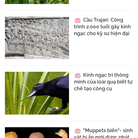
Cầu Trajan: Công
trình 2.000 tuổi gây kinh
ngạc cho kỹ sư hiện đại
Kinh ngạc trí thông
minh của loài quạ biết tự
chế tạo công cụ
"Muppets biển"- sinh
vật bí ẩn mới được phát