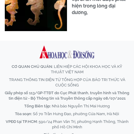
hiện trong lòng đại
dương,
CƠ QUAN CHỦ QUẢN:
LIÊN HIỆP CÁC HỘI KHOA HỌC VÀ KỸ
THUẬT VIỆT NAM
TRANG THÔNG TIN ĐIỆN TỬ TỔNG HỢP CỦA BÁO TRI THỨC VÀ
CUỘC SỐNG
Giấy phép số 113/GP-TTĐT do Cục Phát thanh, truyền hình và Thông
tin điện tử - Bộ Thông tin và Truyền thông cấp ngày 08/07/2021
Tổng Biên tập:
Nhà báo Nguyễn Thị Mai Hương
Tòa soạn:
Số 70 Trần Hưng Đạo, phường Cửa Nam, Hà Nội
VPĐD tại TP.HCM:
590/24 Phan Văn Trị, phường Hạnh Thông, Thành
phố Hồ Chí Minh