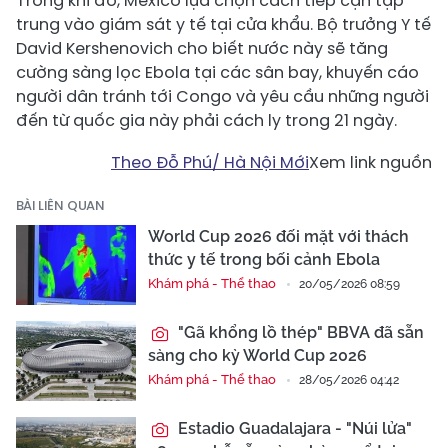
Trong khi đó, Mexico lựa chọn cách tiếp cận tập
trung vào giám sát y tế tại cửa khẩu. Bộ trưởng Y tế
David Kershenovich cho biết nước này sẽ tăng
cường sàng lọc Ebola tại các sân bay, khuyến cáo
người dân tránh tới Congo và yêu cầu những người
đến từ quốc gia này phải cách ly trong 21 ngày.
Theo Đỗ Phú/ Hà Nội Mới
Xem link nguồn
BÀI LIÊN QUAN
World Cup 2026 đối mặt với thách
thức y tế trong bối cảnh Ebola
Khám phá - Thể thao
20/05/2026 08:59
"Gã khổng lồ thép" BBVA đã sẵn
sàng cho kỳ World Cup 2026
Khám phá - Thể thao
28/05/2026 04:42
Estadio Guadalajara - "Núi lửa"