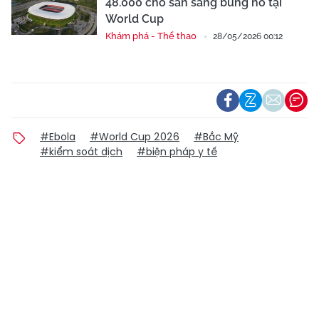
48.000 chỗ sẵn sàng bùng nổ tại
World Cup
Khám phá - Thể thao
28/05/2026 00:12
#Ebola
#World Cup 2026
#Bắc Mỹ
#kiểm soát dịch
#biện pháp y tế