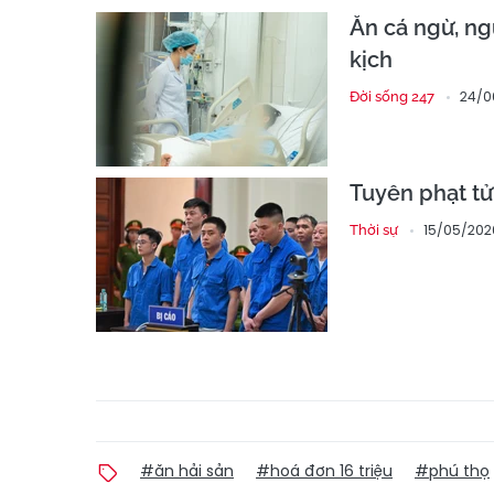
Ăn cá ngừ, ng
kịch
24/0
Đời sống 247
Tuyên phạt t
15/05/2026
Thời sự
#ăn hải sản
#hoá đơn 16 triệu
#phú thọ