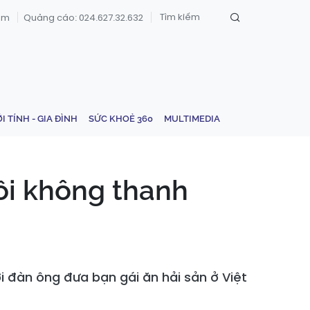
om
Quảng cáo: 024.627.32.632
ỚI TÍNH - GIA ĐÌNH
SỨC KHOẺ 360
MULTIMEDIA
rồi không thanh
i đàn ông đưa bạn gái ăn hải sản ở Việt