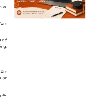
h vụ
 Tam
u đó
ống.
 tôm
được
gười