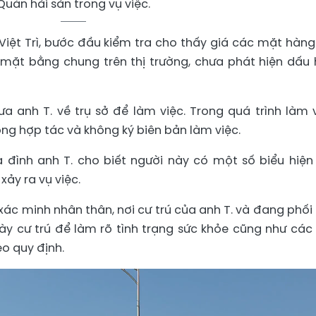
Quán hải sản trong vụ việc.
ệt Trì, bước đầu kiểm tra cho thấy giá các mặt hàng
mặt bằng chung trên thị trường, chưa phát hiện dấu 
a anh T. về trụ sở để làm việc. Trong quá trình làm v
ông hợp tác và không ký biên bản làm việc.
 đình anh T. cho biết người này có một số biểu hiện
xảy ra vụ việc.
xác minh nhân thân, nơi cư trú của anh T. và đang phối
ày cư trú để làm rõ tình trạng sức khỏe cũng như các 
eo quy định.