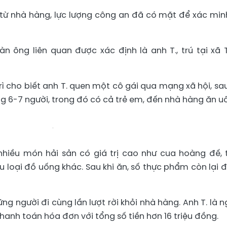
n từ nhà hàng, lực lượng công an đã có mặt để xác min
n ông liên quan được xác định là anh T., trú tại xã
ì cho biết anh T. quen một cô gái qua mạng xã hội, sa
 6-7 người, trong đó có cả trẻ em, đến nhà hàng ăn u
nhiều món hải sản có giá trị cao như cua hoàng đế,
ều loại đồ uống khác. Sau khi ăn, số thực phẩm còn lại 
ững người đi cùng lần lượt rời khỏi nhà hàng. Anh T. là n
thanh toán hóa đơn với tổng số tiền hơn 16 triệu đồng.