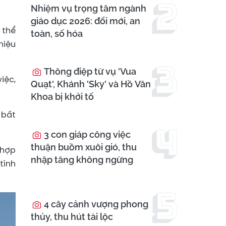
Nhiệm vụ trọng tâm ngành
giáo dục 2026: đổi mới, an
 thể
toàn, số hóa
hiệu
Thông điệp từ vụ 'Vua
iệc,
Quạt', Khánh 'Sky' và Hồ Văn
Khoa bị khởi tố
 bất
3 con giáp công việc
thuận buồm xuôi gió, thu
 hợp
nhập tăng không ngừng
tình
4 cây cảnh vượng phong
thủy, thu hút tài lộc