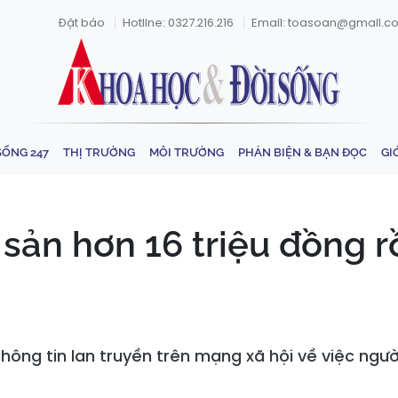
Đặt báo
Hotline: 0327.216.216
Email: toasoan@gmail.c
SỐNG 247
THỊ TRƯỜNG
MÔI TRƯỜNG
PHẢN BIỆN & BẠN ĐỌC
GI
 sản hơn 16 triệu đồng 
ông tin lan truyền trên mạng xã hội về việc ngườ