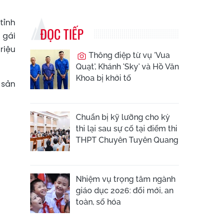
tỉnh
ĐỌC TIẾP
 gái
riệu
Thông điệp từ vụ 'Vua
Quạt', Khánh 'Sky' và Hồ Văn
Khoa bị khởi tố
 sản
Chuẩn bị kỹ lưỡng cho kỳ
thi lại sau sự cố tại điểm thi
THPT Chuyên Tuyên Quang
Nhiệm vụ trọng tâm ngành
giáo dục 2026: đổi mới, an
toàn, số hóa