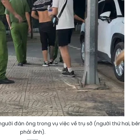
gười đàn ông trong vụ việc về trụ sở (người thứ hai, bê
phải ảnh).