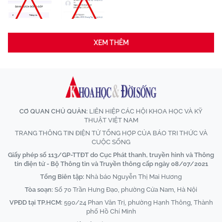
XEM THÊM
CƠ QUAN CHỦ QUẢN:
LIÊN HIỆP CÁC HỘI KHOA HỌC VÀ KỸ
THUẬT VIỆT NAM
TRANG THÔNG TIN ĐIỆN TỬ TỔNG HỢP CỦA BÁO TRI THỨC VÀ
CUỘC SỐNG
Giấy phép số 113/GP-TTĐT do Cục Phát thanh, truyền hình và Thông
tin điện tử - Bộ Thông tin và Truyền thông cấp ngày 08/07/2021
Tổng Biên tập:
Nhà báo Nguyễn Thị Mai Hương
Tòa soạn:
Số 70 Trần Hưng Đạo, phường Cửa Nam, Hà Nội
VPĐD tại TP.HCM:
590/24 Phan Văn Trị, phường Hạnh Thông, Thành
phố Hồ Chí Minh