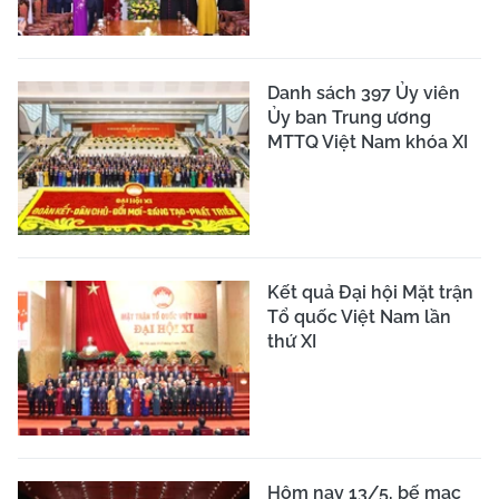
Danh sách 397 Ủy viên
Ủy ban Trung ương
MTTQ Việt Nam khóa XI
Kết quả Đại hội Mặt trận
Tổ quốc Việt Nam lần
thứ XI
Hôm nay 13/5, bế mạc