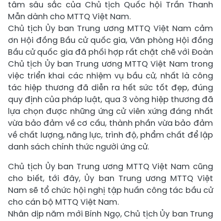
tâm sâu sắc của Chủ tịch Quốc hội Trần Thanh
Mẫn dành cho MTTQ Việt Nam.
Chủ tịch Ủy ban Trung ương MTTQ Việt Nam cảm
ơn Hội đồng Bầu cử quốc gia, Văn phòng Hội đồng
Bầu cử quốc gia đã phối hợp rất chặt chẽ với Đoàn
Chủ tịch Ủy ban Trung ương MTTQ Việt Nam trong
việc triển khai các nhiệm vụ bầu cử, nhất là công
tác hiệp thương đã diễn ra hết sức tốt đẹp, đúng
quy định của pháp luật, qua 3 vòng hiệp thương đã
lựa chọn được những ứng cử viên xứng đáng nhất
vừa bảo đảm về cơ cấu, thành phần vừa bảo đảm
về chất lượng, năng lực, trình độ, phẩm chất để lập
danh sách chính thức người ứng cử.
Chủ tịch Ủy ban Trung ương MTTQ Việt Nam cũng
cho biết, tới đây, Ủy ban Trung ương MTTQ Việt
Nam sẽ tổ chức hội nghị tập huấn công tác bầu cử
cho cán bộ MTTQ Việt Nam.
Nhân dịp năm mới Bính Ngọ, Chủ tịch Ủy ban Trung