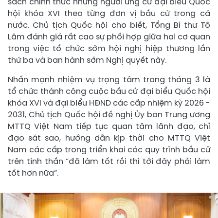
sách chính thức những người ứng cử đại biểu Quốc
hội khóa XVI theo từng đơn vị bầu cử trong cả
nước. Chủ tịch Quốc hội cho biết, Tổng Bí thư Tô
Lâm đánh giá rất cao sự phối hợp giữa hai cơ quan
trong việc tổ chức sớm hội nghị hiệp thương lần
thứ ba và ban hành sớm Nghị quyết này.
Nhấn mạnh nhiệm vụ trọng tâm trong tháng 3 là
tổ chức thành công cuộc bầu cử đại biểu Quốc hội
khóa XVI và đại biểu HĐND các cấp nhiệm kỳ 2026 -
2031, Chủ tịch Quốc hội đề nghị Ủy ban Trung ương
MTTQ Việt Nam tiếp tục quan tâm lãnh đạo, chỉ
đạo sát sao, hướng dẫn kịp thời cho MTTQ Việt
Nam các cấp trong triển khai các quy trình bầu cử
trên tinh thần “đã làm tốt rồi thì tới đây phải làm
tốt hơn nữa”.