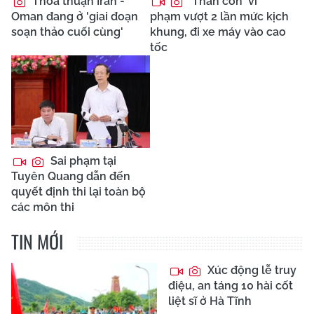
Thỏa thuận Iran -
'Thần cồn' vi
Oman đang ở 'giai đoạn
phạm vượt 2 lần mức kịch
soạn thảo cuối cùng'
khung, đi xe máy vào cao
tốc
Sai phạm tại
Tuyên Quang dẫn đến
quyết định thi lại toàn bộ
các môn thi
TIN MỚI
Xúc động lễ truy
điệu, an táng 10 hài cốt
liệt sĩ ở Hà Tĩnh