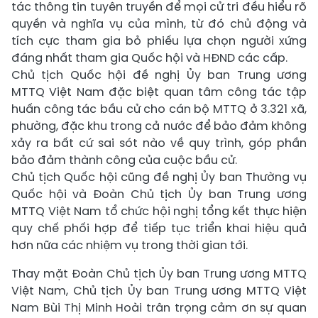
tác thông tin tuyên truyền để mọi cử tri đều hiểu rõ
quyền và nghĩa vụ của mình, từ đó chủ động và
tích cực tham gia bỏ phiếu lựa chọn người xứng
đáng nhất tham gia Quốc hội và HĐND các cấp.
Chủ tịch Quốc hội đề nghị Ủy ban Trung ương
MTTQ Việt Nam đặc biệt quan tâm công tác tập
huấn công tác bầu cử cho cán bộ MTTQ ở 3.321 xã,
phường, đặc khu trong cả nước để bảo đảm không
xảy ra bất cứ sai sót nào về quy trình, góp phần
bảo đảm thành công của cuộc bầu cử.
Chủ tịch Quốc hội cũng đề nghị Ủy ban Thường vụ
Quốc hội và Đoàn Chủ tịch Ủy ban Trung ương
MTTQ Việt Nam tổ chức hội nghị tổng kết thực hiện
quy chế phối hợp để tiếp tục triển khai hiệu quả
hơn nữa các nhiệm vụ trong thời gian tới.
Thay mặt Đoàn Chủ tịch Ủy ban Trung ương MTTQ
Việt Nam, Chủ tịch Ủy ban Trung ương MTTQ Việt
Nam Bùi Thị Minh Hoài trân trọng cảm ơn sự quan