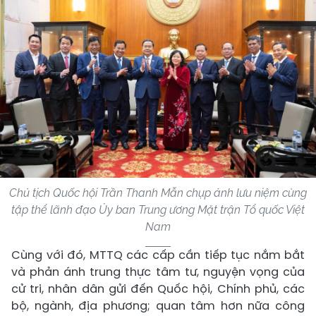
Chủ tịch Quốc hội Trần Thanh Mẫn chụp ảnh lưu niệm cùng
tập thể lãnh đạo Ủy ban Trung ương Mặt trận Tổ quốc Việt
Nam
Cùng với đó, MTTQ các cấp cần tiếp tục nắm bắt
và phản ánh trung thực tâm tư, nguyện vọng của
cử tri, nhân dân gửi đến Quốc hội, Chính phủ, các
bộ, ngành, địa phương; quan tâm hơn nữa công