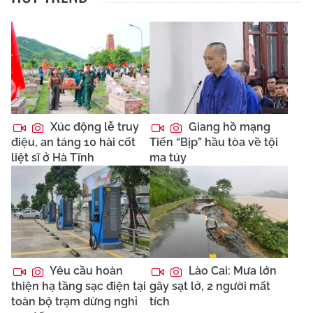
Xúc động lễ truy
Giang hồ mạng
điệu, an táng 10 hài cốt
Tiến “Bịp” hầu tòa về tội
liệt sĩ ở Hà Tĩnh
ma túy
Yêu cầu hoàn
Lào Cai: Mưa lớn
thiện hạ tầng sạc điện tại
gây sạt lở, 2 người mất
toàn bộ trạm dừng nghỉ
tích