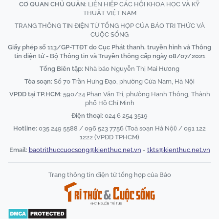
CƠ QUAN CHỦ QUẢN:
LIÊN HIỆP CÁC HỘI KHOA HỌC VÀ KỸ
THUẬT VIỆT NAM
TRANG THÔNG TIN ĐIỆN TỬ TỔNG HỢP CỦA BÁO TRI THỨC VÀ
CUỘC SỐNG
Giấy phép số 113/GP-TTĐT do Cục Phát thanh, truyền hình và Thông
tin điện tử - Bộ Thông tin và Truyền thông cấp ngày 08/07/2021
Tổng Biên tập:
Nhà báo Nguyễn Thị Mai Hương
Tòa soạn:
Số 70 Trần Hưng Đạo, phường Cửa Nam, Hà Nội
VPĐD tại TP.HCM:
590/24 Phan Văn Trị, phường Hạnh Thông, Thành
phố Hồ Chí Minh
Điện thoại:
024 6 254 3519
Hotline:
035 249 5588 / 096 523 7756 (Toà soạn Hà Nội) / 091 122
1222 (VPĐD TPHCM)
Email:
baotrithuccuocsong@kienthuc.net.vn
-
tkts@kienthuc.net.vn
Trang thông tin điện tử tổng hợp của Báo