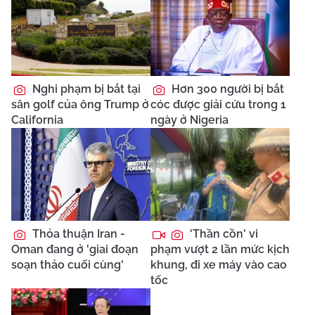
Nghi phạm bị bắt tại
Hơn 300 người bị bắt
sân golf của ông Trump ở
cóc được giải cứu trong 1
California
ngày ở Nigeria
Thỏa thuận Iran -
'Thần cồn' vi
Oman đang ở 'giai đoạn
phạm vượt 2 lần mức kịch
soạn thảo cuối cùng'
khung, đi xe máy vào cao
tốc