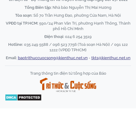
Tổng Biên tập:
Nhà báo Nguyễn Thị Mai Hương
Tòa soạn:
Số 70 Trần Hưng Đạo, phường Cửa Nam, Hà Nội
VPĐD tại TP.HCM:
590/24 Phan Văn Trị, phường Hạnh Thông, Thành
phố Hồ Chí Minh
Điện thoại:
024 6 254 3519
Hotline:
035 249 5588 / 096 523 7756 (Toà soạn Hà Nội) / 091 122
1222 (VPĐD TPHCM)
Email:
baotrithuccuocsong@kienthuc.net.vn
-
tkts@kienthuc.net.vn
Trang thông tin điện tử tổng hợp của Báo