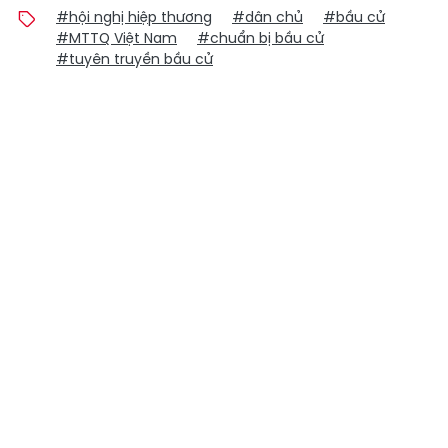
#hội nghị hiệp thương
#dân chủ
#bầu cử
#MTTQ Việt Nam
#chuẩn bị bầu cử
#tuyên truyền bầu cử