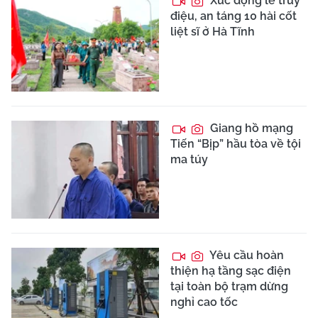
Xúc động lễ truy
điệu, an táng 10 hài cốt
liệt sĩ ở Hà Tĩnh
Giang hồ mạng
Tiến “Bịp” hầu tòa về tội
ma túy
Yêu cầu hoàn
thiện hạ tầng sạc điện
tại toàn bộ trạm dừng
nghỉ cao tốc