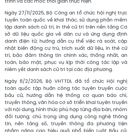
trình và các mốc thời gian thực hiện.
Ngày 27/11/2025, Bộ Công an tổ chức hội nghị trực
tuyến toàn quốc về khai thác, sử dụng phần mềm
lập danh sách cử tri, in thẻ cử tri trên nền tảng Cơ
sở dữ liệu quốc gia về dân cư và ứng dụng định
danh điện tử; hướng dẫn cụ thể việc rà soát, cập
nhật biến động cư trú, trích xuất dữ liệu, in thẻ cử
tri, bảo đảm thông tin chính xác, thống nhất, an
toàn, bảo mật, phục vụ kịp thời công tác lập và
niêm yết danh sách cử tri tại các địa phương.
Ngày 6/2/2026, Bộ VHTTDL đã tổ chức Hội nghị
toàn quốc tập huấn công tác tuyên truyền cuộc
bầu cử, hướng dẫn hệ thống cơ quan báo chí,
truyền thông, văn hóa cơ sở triển khai tuyên truyền
với nội dung, hình thức phù hợp từng địa bàn, nhóm
đối tượng; chú trọng ứng dụng công nghệ thông
tin, nền tảng số, truyền thông đa phương tiện
nhằm nâng cao hiệu quả phổ biến Luật Bầu cử,