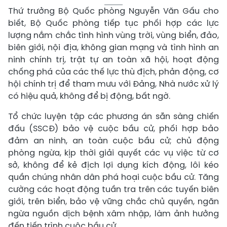
Thứ trưởng Bộ Quốc phòng Nguyễn Văn Gấu cho
biết, Bộ Quốc phòng tiếp tục phối hợp các lực
lượng nắm chắc tình hình vùng trời, vùng biển, đảo,
biên giới, nội địa, không gian mạng và tình hình an
ninh chính trị, trật tự an toàn xã hội, hoạt động
chống phá của các thế lực thù địch, phản động, cơ
hội chính trị để tham mưu với Đảng, Nhà nước xử lý
có hiệu quả, không để bị động, bất ngờ.
Tổ chức luyện tập các phương án sẵn sàng chiến
đấu (SSCĐ) bảo vệ cuộc bầu cử, phối hợp bảo
đảm an ninh, an toàn cuộc bầu cử; chủ động
phòng ngừa, kịp thời giải quyết các vụ việc từ cơ
sở, không để kẻ địch lợi dụng kích động, lôi kéo
quần chúng nhân dân phá hoại cuộc bầu cử. Tăng
cường các hoạt động tuần tra trên các tuyến biên
giới, trên biển, bảo vệ vững chắc chủ quyền, ngăn
ngừa nguồn dịch bệnh xâm nhập, làm ảnh hưởng
đến tiến trình cuộc bầu cử.