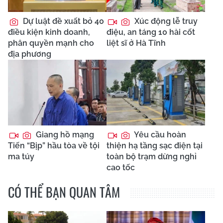
Dự luật đề xuất bỏ 40
Xúc động lễ truy
điều kiện kinh doanh,
điệu, an táng 10 hài cốt
phân quyền mạnh cho
liệt sĩ ở Hà Tĩnh
địa phương
Giang hồ mạng
Yêu cầu hoàn
Tiến “Bịp” hầu tòa về tội
thiện hạ tầng sạc điện tại
ma túy
toàn bộ trạm dừng nghỉ
cao tốc
CÓ THỂ BẠN QUAN TÂM