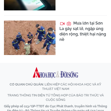
Mưa lớn tại Sơn
La gây sạt lở, ngập úng
diện rộng, thiệt hại nặng
nề
CƠ QUAN CHỦ QUẢN:
LIÊN HIỆP CÁC HỘI KHOA HỌC VÀ KỸ
THUẬT VIỆT NAM
TRANG THÔNG TIN ĐIỆN TỬ TỔNG HỢP CỦA BÁO TRI THỨC VÀ
CUỘC SỐNG
Giấy phép số 113/GP-TTĐT do Cục Phát thanh, truyền hình và Thông
tin điện tử - Bộ Thông tin và Truyền thông cấp ngày 08/07/2021