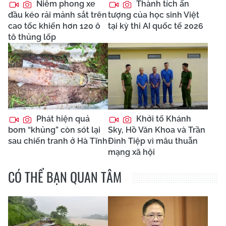
Niêm phong xe
Thành tích ấn
đầu kéo rải mảnh sắt trên
tượng của học sinh Việt
cao tốc khiến hơn 120 ô
tại kỳ thi AI quốc tế 2026
tô thủng lốp
Phát hiện quả
Khởi tố Khánh
bom “khủng” còn sót lại
Sky, Hồ Văn Khoa và Trần
sau chiến tranh ở Hà Tĩnh
Đình Tiệp vì mâu thuẫn
mạng xã hội
CÓ THỂ BẠN QUAN TÂM