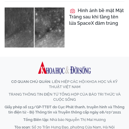
Hình ảnh bề mặt Mặt
Trăng sau khi tầng tên
lửa SpaceX đâm trúng
CƠ QUAN CHỦ QUẢN:
LIÊN HIỆP CÁC HỘI KHOA HỌC VÀ KỸ
THUẬT VIỆT NAM
TRANG THÔNG TIN ĐIỆN TỬ TỔNG HỢP CỦA BÁO TRI THỨC VÀ
CUỘC SỐNG
Giấy phép số 113/GP-TTĐT do Cục Phát thanh, truyền hình và Thông
tin điện tử - Bộ Thông tin và Truyền thông cấp ngày 08/07/2021
Tổng Biên tập:
Nhà báo Nguyễn Thị Mai Hương
Tòa soạn:
Số 70 Trần Hưng Đạo, phường Cửa Nam, Hà Nội