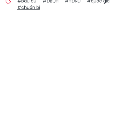
#bầu cử
#ĐBQH
#HĐND
#quốc gia
#chuẩn bị