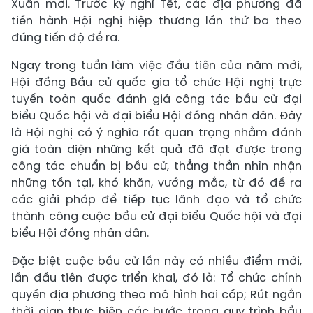
Xuân mới. Trước kỳ nghỉ Tết, các địa phương đã
tiến hành Hội nghị hiệp thương lần thứ ba theo
đúng tiến độ đề ra.
Ngay trong tuần làm việc đầu tiên của năm mới,
Hội đồng Bầu cử quốc gia tổ chức Hội nghị trực
tuyến toàn quốc đánh giá công tác bầu cử đại
biểu Quốc hội và đại biểu Hội đồng nhân dân. Đây
là Hội nghị có ý nghĩa rất quan trọng nhằm đánh
giá toàn diện những kết quả đã đạt được trong
công tác chuẩn bị bầu cử, thẳng thắn nhìn nhận
những tồn tại, khó khăn, vướng mắc, từ đó đề ra
các giải pháp để tiếp tục lãnh đạo và tổ chức
thành công cuộc bầu cử đại biểu Quốc hội và đại
biểu Hội đồng nhân dân.
Đặc biệt cuộc bầu cử lần này có nhiều điểm mới,
lần đầu tiên được triển khai, đó là: Tổ chức chính
quyền địa phương theo mô hình hai cấp; Rút ngắn
thời gian thực hiện các bước trong quy trình bầu