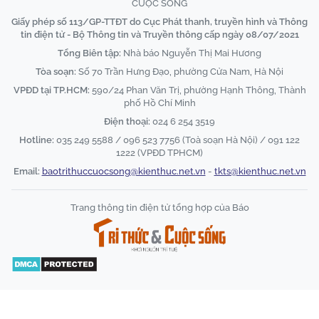
CUỘC SỐNG
Giấy phép số 113/GP-TTĐT do Cục Phát thanh, truyền hình và Thông
tin điện tử - Bộ Thông tin và Truyền thông cấp ngày 08/07/2021
Tổng Biên tập:
Nhà báo Nguyễn Thị Mai Hương
Tòa soạn:
Số 70 Trần Hưng Đạo, phường Cửa Nam, Hà Nội
VPĐD tại TP.HCM:
590/24 Phan Văn Trị, phường Hạnh Thông, Thành
phố Hồ Chí Minh
Điện thoại:
024 6 254 3519
Hotline:
035 249 5588 / 096 523 7756 (Toà soạn Hà Nội) / 091 122
1222 (VPĐD TPHCM)
Email:
baotrithuccuocsong@kienthuc.net.vn
-
tkts@kienthuc.net.vn
Trang thông tin điện tử tổng hợp của Báo