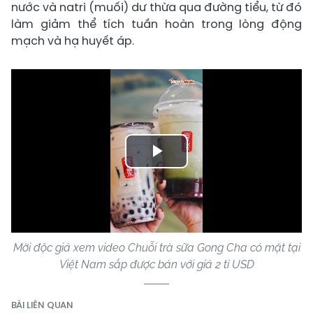
nước và natri (muối) dư thừa qua đường tiểu, từ đó
làm giảm thể tích tuần hoàn trong lòng động
mạch và hạ huyết áp.
Play
Video
Mời độc giả xem video Chuỗi trà sữa Gong Cha có mặt tại
Việt Nam sắp được bán với giá 2 tỉ USD
BÀI LIÊN QUAN