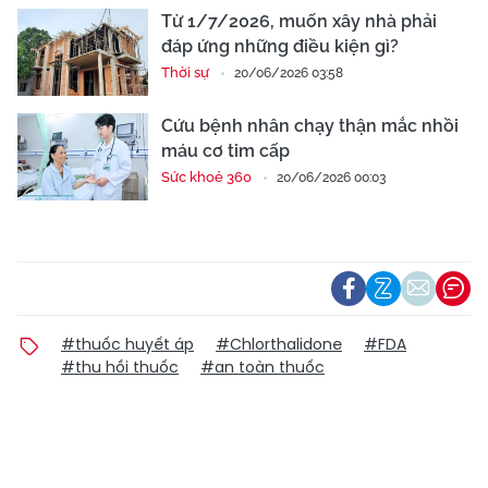
Từ 1/7/2026, muốn xây nhà phải
đáp ứng những điều kiện gì?
Thời sự
20/06/2026 03:58
Cứu bệnh nhân chạy thận mắc nhồi
máu cơ tim cấp
Sức khoẻ 360
20/06/2026 00:03
#thuốc huyết áp
#Chlorthalidone
#FDA
#thu hồi thuốc
#an toàn thuốc