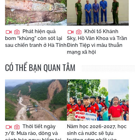
Phát hiện quả
Khởi tố Khánh
bom “khủng” còn sót lại
Sky, Hồ Văn Khoa và Trần
sau chiến tranh ở Hà Tĩnh
Đình Tiệp vì mâu thuẫn
mạng xã hội
CÓ THỂ BẠN QUAN TÂM
Thời tiết ngày
Năm học 2026-2027, học
7/8: Mưa rào, dông và
sinh cả nước sẽ tựu