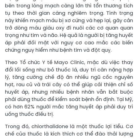
bên trong lòng mạch càng lớn thì tổn thương tích
tụ theo thời gian càng nghiêm trọng. Tình trạng
này khiến mạch máu bị xơ cứng và hẹp lại, gây cản
trở dòng máu giàu oxy đi nuôi các cơ quan quan
trọng như tim và não. Hệ quả là người bị tăng huyết
áp phải đối mặt với nguy cơ cao mắc các biến
chứng nguy hiểm như bệnh tim và đột quỵ.
Theo Tổ chức Y tế Mayo Clinic, mặc dù việc thay
đổi lối sống như bỏ thuốc lá, duy trì cân nặng hợp
lý, tăng cường chế độ ăn nhiều ngũ cốc nguyên
hạt, rau củ và trái cây có thể giúp cải thiện chỉ số
huyết áp, nhưng nhiều bệnh nhân vẫn bắt buộc
phải dùng thuốc để kiểm soát bệnh ổn định. Tại Mỹ,
có hơn 62% người mắc tăng huyết áp phải duy trì
uống thuốc điều trị.
Trong đó, chlorthalidone là một thuốc lợi tiểu. Cơ
chế của thuốc là kích thích cơ thể đào thải lượng