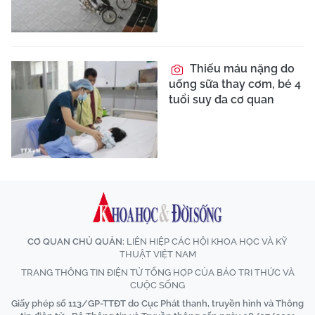
Thiếu máu nặng do
uống sữa thay cơm, bé 4
tuổi suy đa cơ quan
CƠ QUAN CHỦ QUẢN:
LIÊN HIỆP CÁC HỘI KHOA HỌC VÀ KỸ
THUẬT VIỆT NAM
TRANG THÔNG TIN ĐIỆN TỬ TỔNG HỢP CỦA BÁO TRI THỨC VÀ
CUỘC SỐNG
Giấy phép số 113/GP-TTĐT do Cục Phát thanh, truyền hình và Thông