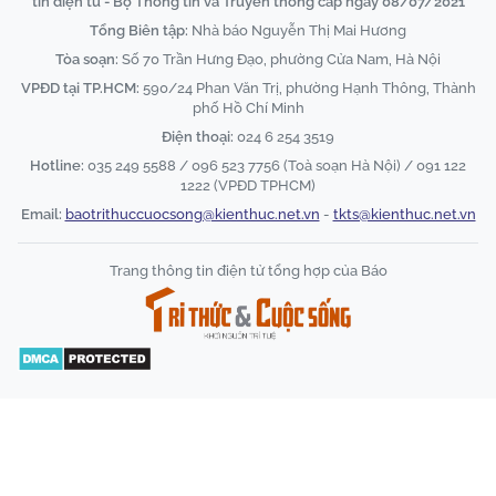
tin điện tử - Bộ Thông tin và Truyền thông cấp ngày 08/07/2021
Tổng Biên tập:
Nhà báo Nguyễn Thị Mai Hương
Tòa soạn:
Số 70 Trần Hưng Đạo, phường Cửa Nam, Hà Nội
VPĐD tại TP.HCM:
590/24 Phan Văn Trị, phường Hạnh Thông, Thành
phố Hồ Chí Minh
Điện thoại:
024 6 254 3519
Hotline:
035 249 5588 / 096 523 7756 (Toà soạn Hà Nội) / 091 122
1222 (VPĐD TPHCM)
Email:
baotrithuccuocsong@kienthuc.net.vn
-
tkts@kienthuc.net.vn
Trang thông tin điện tử tổng hợp của Báo