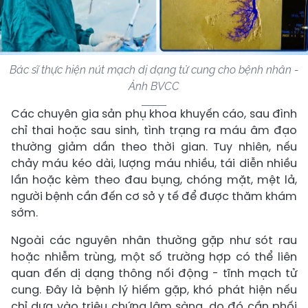
Bác sĩ thực hiện nút mạch dị dạng tử cung cho bệnh nhân -
Ảnh BVCC
Các chuyên gia sản phụ khoa khuyến cáo, sau đình
chỉ thai hoặc sau sinh, tình trạng ra máu âm đạo
thường giảm dần theo thời gian. Tuy nhiên, nếu
chảy máu kéo dài, lượng máu nhiều, tái diễn nhiều
lần hoặc kèm theo đau bụng, chóng mặt, mệt lả,
người bệnh cần đến cơ sở y tế để được thăm khám
sớm.
Ngoài các nguyên nhân thường gặp như sót rau
hoặc nhiễm trùng, một số trường hợp có thể liên
quan đến dị dạng thông nối động - tĩnh mạch tử
cung. Đây là bệnh lý hiếm gặp, khó phát hiện nếu
chỉ dựa vào triệu chứng lâm sàng, do đó cần phối