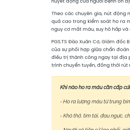
huyết động của người bệnh ổn đị
Theo các chuyên gia, nút động m
quả cao trong kiểm soát ho ra
nguy cơ mất máu, suy hô hấp và 
PGS.TS Đào Xuân Cơ, Giám đốc Bệ
của sự phối hợp giữa chẩn đoán 
điều trị thành công ngay tại địa
trình chuyển tuyến, đồng thời rút
Khi nào ho ra máu cần cấp cứ
- Ho ra lượng máu từ trung bìn
- Khó thở, tím tái, đau ngực, 
- Người có tiền sử lao phổi, 