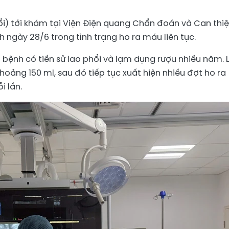
i) tới khám tại Viện Điện quang Chẩn đoán và Can thiệ
h ngày 28/6 trong tình trạng ho ra máu liên tục.
i bệnh có tiền sử lao phổi và lạm dụng rượu nhiều năm. 
hoảng 150 ml, sau đó tiếp tục xuất hiện nhiều đợt ho ra
i lần.