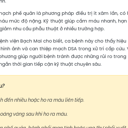
nh.
ạch phế quản là phương pháp điều trị ít xâm lấn, có 
 máu mức độ nặng. Kỹ thuật giúp cầm máu nhanh, hạn
giảm nhu cầu phẫu thuật ở nhiều trường hợp.
nh viện Bạch Mai cho biết, ca bệnh này cho thấy hiệu
hình ảnh và can thiệp mạch DSA trong xử trí cấp cứu. 
 phương giúp người bệnh tránh được những rủi ro trong
 ngắn thời gian tiếp cận kỹ thuật chuyên sâu.
u?
h đến nhiều hoặc ho ra máu liên tiếp.
choáng váng sau khi ho ra máu.
giãn phế quản, bệnh phổi mạn tính hoặc ung thư phổi xuất