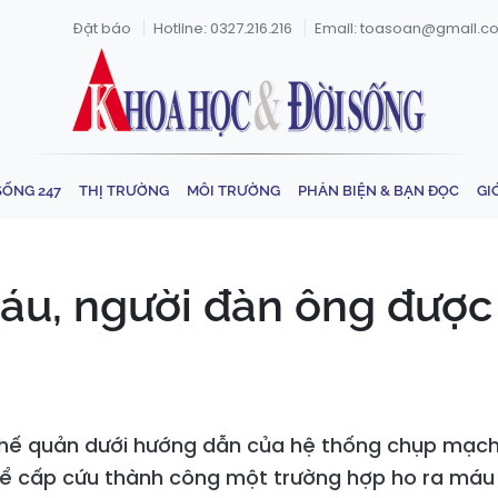
Đặt báo
Hotline: 0327.216.216
Email: toasoan@gmail.c
SỐNG 247
THỊ TRƯỜNG
MÔI TRƯỜNG
PHẢN BIỆN & BẠN ĐỌC
GI
áu, người đàn ông được 
phế quản dưới hướng dẫn của hệ thống chụp mạch 
h để cấp cứu thành công một trường hợp ho ra má