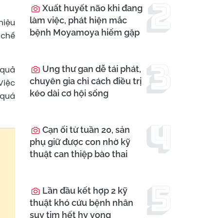
Xuất huyết não khi đang
làm việc, phát hiện mắc
hiệu
bệnh Moyamoya hiếm gặp
 chế
Ung thư gan dễ tái phát,
 quả
chuyên gia chỉ cách điều trị
Việc
kéo dài cơ hội sống
 quá
Cạn ối từ tuần 20, sản
phụ giữ được con nhờ kỹ
thuật can thiệp bào thai
Lần đầu kết hợp 2 kỹ
thuật khó cứu bệnh nhân
suy tim hết hy vọng