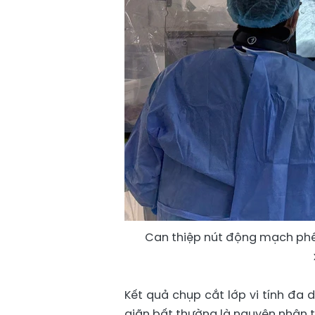
Can thiệp nút động mạch ph
Kết quả chụp cắt lớp vi tính đa
giãn bất thường là nguyên nhân t