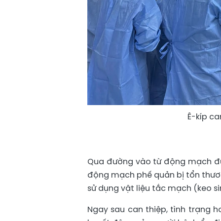
Ê-kíp c
Qua đường vào từ động mạch đù
động mạch phế quản bị tổn thương
sử dụng vật liệu tắc mạch (keo s
Ngay sau can thiệp, tình trạng 