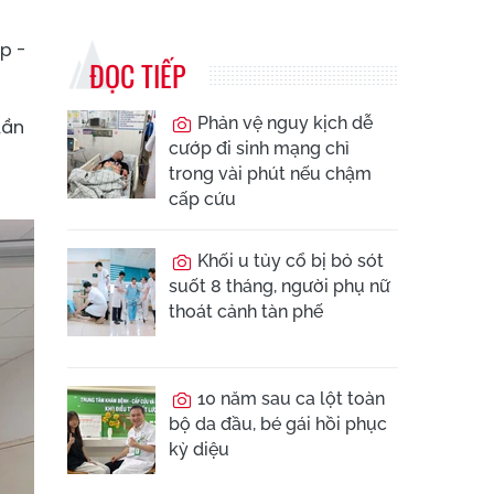
p -
ĐỌC TIẾP
Phản vệ nguy kịch dễ
Lần
cướp đi sinh mạng chỉ
trong vài phút nếu chậm
cấp cứu
Khối u tủy cổ bị bỏ sót
suốt 8 tháng, người phụ nữ
thoát cảnh tàn phế
10 năm sau ca lột toàn
bộ da đầu, bé gái hồi phục
kỳ diệu