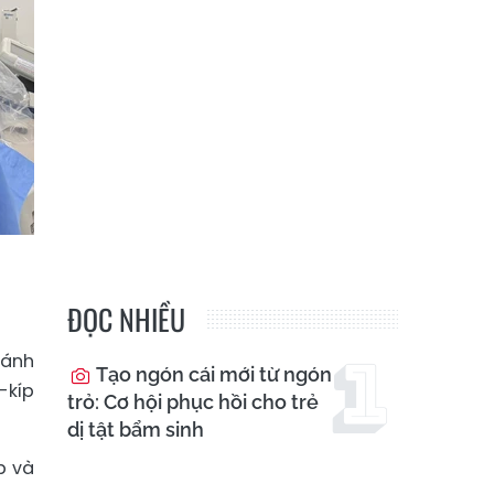
ĐỌC NHIỀU
hánh
Tạo ngón cái mới từ ngón
-kíp
trỏ: Cơ hội phục hồi cho trẻ
dị tật bẩm sinh
p và