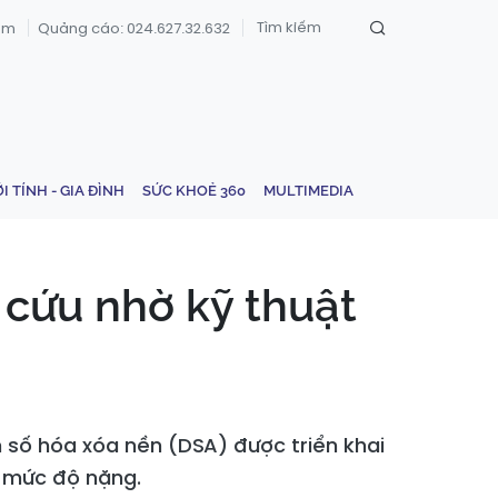
om
Quảng cáo: 024.627.32.632
ỚI TÍNH - GIA ĐÌNH
SỨC KHOẺ 360
MULTIMEDIA
cứu nhờ kỹ thuật
số hóa xóa nền (DSA) được triển khai
u mức độ nặng.