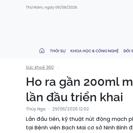
Thứ Năm, ngày 06/08/2026
THỜI SỰ
KHOA HỌC & CÔNG NGHỆ
ĐỜI 
Sức khoẻ 360
Ho ra gần 200ml m
lần đầu triển khai
Thúy Nga
29/06/2026 12:02
Lần đầu tiên, kỹ thuật nút động mạch 
tại Bệnh viện Bạch Mai cơ sở Ninh Bìn