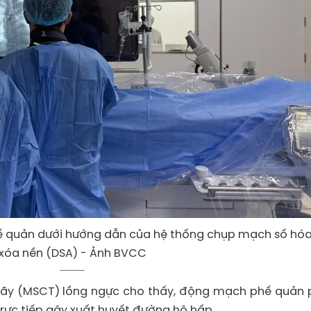
ế quản dưới hướng dẫn của hệ thống chụp mạch số hó
xóa nền (DSA) - Ảnh BVCC
 dãy (MSCT) lồng ngực cho thấy, động mạch phế quản 
rực tiếp gây xuất huyết đường hô hấp.