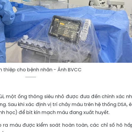
an thiệp cho bệnh nhân - Ảnh BVCC
i, một ống thông siêu nhỏ được đưa đến chính xác n
. Sau khi xác định vị trí chảy máu trên hệ thống DSA, ê
inh học) để bít kín mạch máu đang xuất huyết.
ho ra máu được kiểm soát hoàn toàn, các chỉ số hô hấ