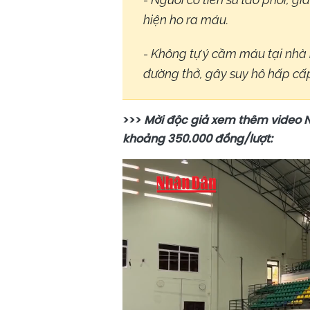
hiện ho ra máu.
- Không tự ý cầm máu tại nhà 
đường thở, gây suy hô hấp cấ
>>>
Mời độc giả xem thêm video 
khoảng 350.000 đồng/lượt: