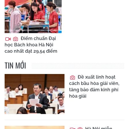
Điểm chuẩn Đại
học Bách khoa Hà Nội
cao nhất đạt 29,54 điểm
TIN MỚI
Đề xuất linh hoạt
cách bầu hòa giải viên,
tăng bảo đảm kinh phí
hòa giải
Hà Nội miễn