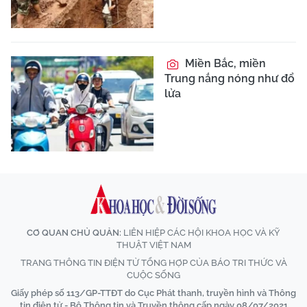
Miền Bắc, miền
Trung nắng nóng như đổ
lửa
CƠ QUAN CHỦ QUẢN:
LIÊN HIỆP CÁC HỘI KHOA HỌC VÀ KỸ
THUẬT VIỆT NAM
TRANG THÔNG TIN ĐIỆN TỬ TỔNG HỢP CỦA BÁO TRI THỨC VÀ
CUỘC SỐNG
Giấy phép số 113/GP-TTĐT do Cục Phát thanh, truyền hình và Thông
tin điện tử - Bộ Thông tin và Truyền thông cấp ngày 08/07/2021