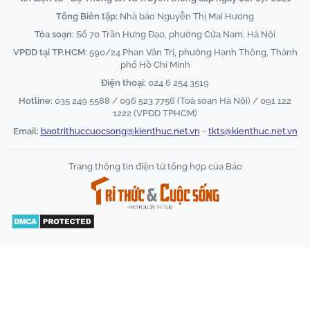
Tổng Biên tập:
Nhà báo Nguyễn Thị Mai Hương
Tòa soạn:
Số 70 Trần Hưng Đạo, phường Cửa Nam, Hà Nội
VPĐD tại TP.HCM:
590/24 Phan Văn Trị, phường Hạnh Thông, Thành
phố Hồ Chí Minh
Điện thoại:
024 6 254 3519
Hotline:
035 249 5588 / 096 523 7756 (Toà soạn Hà Nội) / 091 122
1222 (VPĐD TPHCM)
Email:
baotrithuccuocsong@kienthuc.net.vn
-
tkts@kienthuc.net.vn
Trang thông tin điện tử tổng hợp của Báo