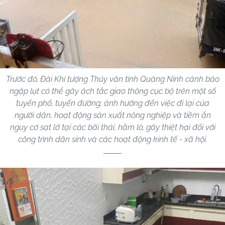
Trước đó, Đài Khí tượng Thủy văn tỉnh Quảng Ninh cảnh báo
ngập lụt có thể gây ách tắc giao thông cục bộ trên một số
tuyến phố, tuyến đường; ảnh hưởng đến việc đi lại của
người dân, hoạt động sản xuất nông nghiệp và tiềm ẩn
nguy cơ sạt lở tại các bãi thải, hầm lò, gây thiệt hại đối với
công trình dân sinh và các hoạt động kinh tế - xã hội.