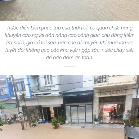
Trước diễn biến phức tạp của thời tiết, cơ quan chức năng
khuyến cáo người dân nâng cao cảnh giác, chủ động kiểm
tra nơi ở, gia cố tài sản, hạn chế di chuyển khi mưa lớn và
tuyệt đối không qua các khu vực ngập sâu, nước chảy xiết
để bảo đảm an toàn.