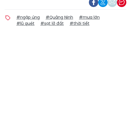
#ngập úng
#Quảng Ninh
#mưa lớn
#lũ quét
#sạt lở đất
#thời tiết