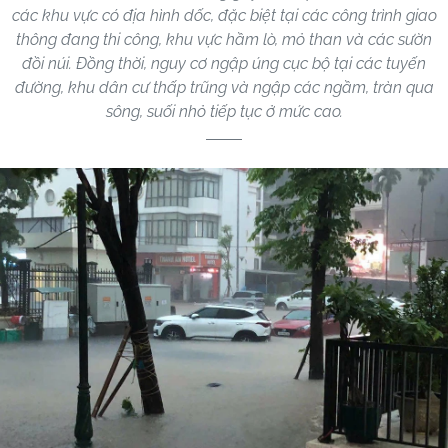
các khu vực có địa hình dốc, đặc biệt tại các công trình giao
thông đang thi công, khu vực hầm lò, mỏ than và các sườn
đồi núi. Đồng thời, nguy cơ ngập úng cục bộ tại các tuyến
đường, khu dân cư thấp trũng và ngập các ngầm, tràn qua
sông, suối nhỏ tiếp tục ở mức cao.