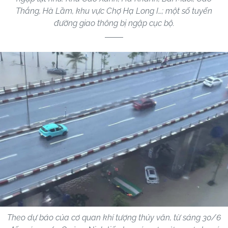
Thắng, Hà Lầm, khu vực Chợ Hạ Long I…; một số tuyến
đường giao thông bị ngập cục bộ.
Theo dự báo của cơ quan khí tượng thủy văn, từ sáng 30/6