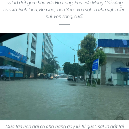
sạt lở đất gồm khu vực Hạ Long, khu vực Móng Cái cùng
các xã Bình Liêu, Ba Chẽ, Tiên Yên… và một số khu vực miền
núi, ven sông, suối.
Mưa lớn kéo dài có khả năng gây lũ, lũ quét, sạt lở đất tại