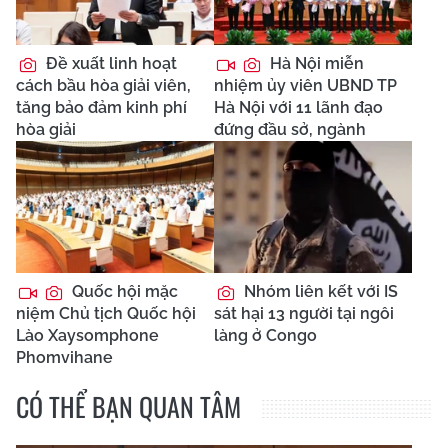
Đề xuất linh hoạt
Hà Nội miễn
cách bầu hòa giải viên,
nhiệm ủy viên UBND TP
tăng bảo đảm kinh phí
Hà Nội với 11 lãnh đạo
hòa giải
đứng đầu sở, ngành
Quốc hội mặc
Nhóm liên kết với IS
niệm Chủ tịch Quốc hội
sát hại 13 người tại ngôi
Lào Xaysomphone
làng ở Congo
Phomvihane
CÓ THỂ BẠN QUAN TÂM