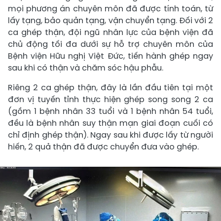
mọi phương án chuyên môn đã được tính toán, từ
lấy tạng, bảo quản tạng, vận chuyển tạng. Đối với 2
ca ghép thận, đội ngũ nhân lực của bệnh viện đã
chủ động tối đa dưới sự hỗ trợ chuyên môn của
Bệnh viện Hữu nghị Việt Đức, tiến hành ghép ngay
sau khi có thận và chăm sóc hậu phẫu.
Riêng 2 ca ghép thận, đây là lần đầu tiên tại một
đơn vị tuyến tỉnh thực hiện ghép song song 2 ca
(gồm 1 bệnh nhân 33 tuổi và 1 bệnh nhân 54 tuổi,
đều là bệnh nhân suy thận mạn giai đoạn cuối có
chỉ định ghép thận). Ngay sau khi được lấy từ người
hiến, 2 quả thận đã được chuyển đưa vào ghép.