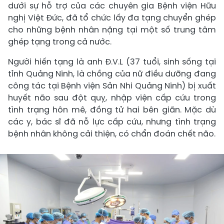
dưới sự hỗ trợ của các chuyên gia Bệnh viện Hữu
nghị Việt Đức, đã tổ chức lấy đa tạng chuyển ghép
cho những bệnh nhân nặng tại một số trung tâm
ghép tạng trong cả nước.
Người hiến tạng là anh Đ.V.L (37 tuổi, sinh sống tại
tỉnh Quảng Ninh, là chồng của nữ điều dưỡng đang
công tác tại Bệnh viện Sản Nhi Quảng Ninh) bị xuất
huyết não sau đột quỵ, nhập viện cấp cứu trong
tình trạng hôn mê, đồng tử hai bên giãn. Mặc dù
các y, bác sĩ đã nỗ lực cấp cứu, nhưng tình trạng
bệnh nhân không cải thiện, có chẩn đoán chết não.