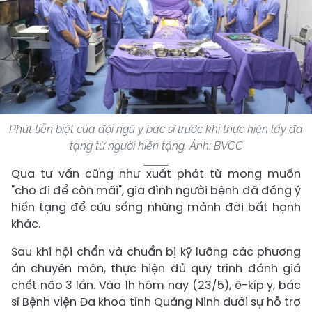
Phút tiễn biệt của đội ngũ y bác sĩ trước khi thực hiện lấy đa
tạng từ người hiến tặng. Ảnh: BVCC
Qua tư vấn cũng như xuất phát từ mong muốn
"cho đi để còn mãi", gia đình người bệnh đã đồng ý
hiến tạng để cứu sống những mảnh đời bất hạnh
khác.
Sau khi hội chẩn và chuẩn bị kỹ lưỡng các phương
án chuyên môn, thực hiện đủ quy trình đánh giá
chết não 3 lần. Vào 1h hôm nay (23/5), ê-kíp y, bác
sĩ Bệnh viện Đa khoa tỉnh Quảng Ninh dưới sự hỗ trợ