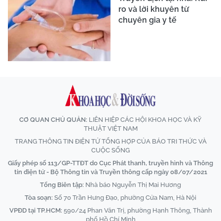
ro và lời khuyên từ
chuyên gia y tế
CƠ QUAN CHỦ QUẢN:
LIÊN HIỆP CÁC HỘI KHOA HỌC VÀ KỸ
THUẬT VIỆT NAM
TRANG THÔNG TIN ĐIỆN TỬ TỔNG HỢP CỦA BÁO TRI THỨC VÀ
CUỘC SỐNG
Giấy phép số 113/GP-TTĐT do Cục Phát thanh, truyền hình và Thông
tin điện tử - Bộ Thông tin và Truyền thông cấp ngày 08/07/2021
Tổng Biên tập:
Nhà báo Nguyễn Thị Mai Hương
Tòa soạn:
Số 70 Trần Hưng Đạo, phường Cửa Nam, Hà Nội
VPĐD tại TP.HCM:
590/24 Phan Văn Trị, phường Hạnh Thông, Thành
phố Hồ Chí Minh