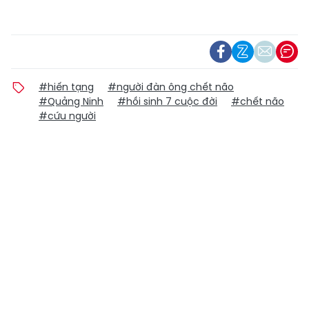
#hiến tạng
#người đàn ông chết não
#Quảng Ninh
#hồi sinh 7 cuộc đời
#chết não
#cứu người